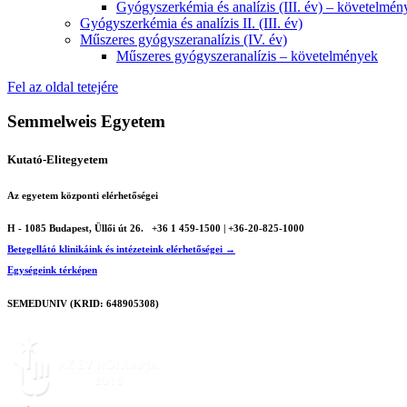
Gyógyszerkémia és analízis (III. év) – követelmén
Gyógyszerkémia és analízis II. (III. év)
Műszeres gyógyszeranalízis (IV. év)
Műszeres gyógyszeranalízis – követelmények
Fel az oldal tetejére
Semmelweis Egyetem
Kutató-Elitegyetem
Az egyetem központi elérhetőségei
H - 1085 Budapest, Üllői út 26.
+36 1 459-1500 | +36-20-825-1000
Betegellátó klinikáink és intézeteink elérhetőségei →
Egységeink térképen
SEMEDUNIV (KRID: 648905308)