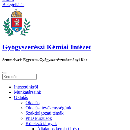
Betegellátás
Gyógyszerészi Kémiai Intézet
Semmelweis Egyetem, Gyógyszerésztudományi Kar
Intézetünkről
Munkatársaink
Oktatás
Oktatás
Oktatási tevékenységünk
Szakdolgozati témák
PhD kurzusok
Kötelező tárgyak
Általános kémia (I. év)