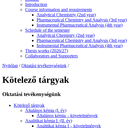
Introduction
Course information and requirements
Analytical Chemistriy (2nd year)
Pharmaceutical Chemistry and Analysis (3rd year)
Instrumental Pharmaceutical Analysis (4th year)
Schedule of the semester
Analytical Chemistry (2nd year)
Pharmaceutical Chemistry and Analysis (3rd year)
Instrumental Pharmaceutical Analysis (4th year)
Thesis works (2026/27)
Collaborators and Supporters
Nyitólap
/
Oktatási tevékenységünk
/
Kötelező tárgyak
Oktatási tevékenységünk
Kötelező tárgyak
Általános kémia (I. év)
Általános kémia – követelmények
Analitikai kémia I. (II. év)
Analitikai kémia I – követelmények