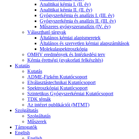
Analitikai kémia I. (II. év)
Analitikai kémia II. (II. év)
Gyógyszerkémia és analízis I. (III. év)
Gyógyszerkémia és analízis II. (III. év)
Műszeres gyógyszeranalízis (IV. év)
Választható tárgyak
Általános kémiai alapismeretek
Általános és szervetlen kémiai alapszámítások
Molekulaspektroszkópia
OMHV eredmények és Intézkedési terv
Kémia érettségi (gyakorlati felkészítés)
Kutatás
Kutatás
ADME-Fizkém Kutatócsoport
Elválasztástechnikai Kutatócsoport
Spektroszkópiai Kutatócsoport
Szintetikus Gyógyszerkémiai Kutatócsoport
TDK témák
Az intézet publikációi (MTMT)
Szolgáltatás
Szolgáltatás
Műszerek
Támogatók
English
English