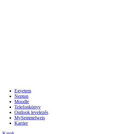
Egyetem
Neptun
Moodle
Telefonkönyv
Outlook levelezés
MySemmelweis
Karrier
Karok