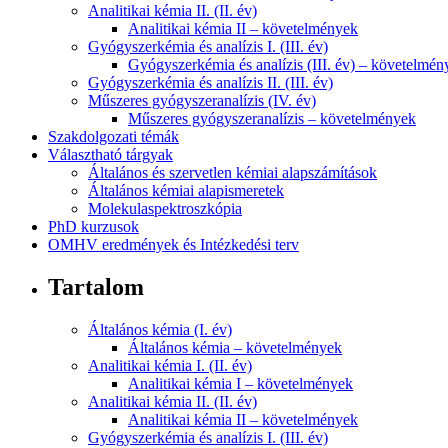
Analitikai kémia II. (II. év)
Analitikai kémia II – követelmények
Gyógyszerkémia és analízis I. (III. év)
Gyógyszerkémia és analízis (III. év) – követelmén
Gyógyszerkémia és analízis II. (III. év)
Műszeres gyógyszeranalízis (IV. év)
Műszeres gyógyszeranalízis – követelmények
Szakdolgozati témák
Választható tárgyak
Általános és szervetlen kémiai alapszámítások
Általános kémiai alapismeretek
Molekulaspektroszkópia
PhD kurzusok
OMHV eredmények és Intézkedési terv
Tartalom
Általános kémia (I. év)
Általános kémia – követelmények
Analitikai kémia I. (II. év)
Analitikai kémia I – követelmények
Analitikai kémia II. (II. év)
Analitikai kémia II – követelmények
Gyógyszerkémia és analízis I. (III. év)