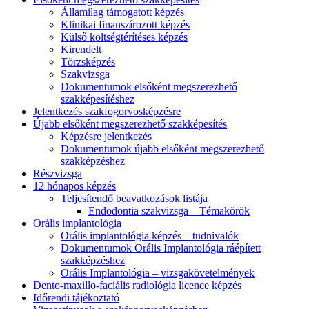
Államilag támogatott képzés
Klinikai finanszírozott képzés
Külső költségtérítéses képzés
Kirendelt
Törzsképzés
Szakvizsga
Dokumentumok elsőként megszerezhető
szakképesítéshez
Jelentkezés szakfogorvosképzésre
Újabb elsőként megszerezhető szakképesítés
Képzésre jelentkezés
Dokumentumok újabb elsőként megszerezhető
szakképzéshez
Részvizsga
12 hónapos képzés
Teljesítendő beavatkozások listája
Endodontia szakvizsga – Témakörök
Orális implantológia
Orális implantológia képzés – tudnivalók
Dokumentumok Orális Implantológia ráépített
szakképzéshez
Orális Implantológia – vizsgakövetelmények
Dento-maxillo-faciális radiológia licence képzés
Időrendi tájékoztató