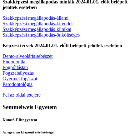
Szakképzési megállapodás minták 2024.01.01. előtt belépett
jelöltek esetében
Szakképzési megállapodás-állami
Szakképzési megállapodás-kirendelt
Szakképzési megállapodás-klinikai
Szakképzési megállapodás-önköltséges
Képzési tervek 2024.01.01. előtt belépett jelöltek esetében
Dento-alveoláris sebészet
Endodontia
Fogpótlástan
Fogszabályozás
Gyermekfogászat
Parodontológia
Fel az oldal tetejére
Semmelweis Egyetem
Kutató-Elitegyetem
Az egyetem központi elérhetőségei