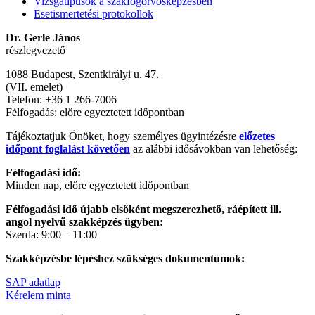
Vizsgatípusok a szakfogorvosképzésben
Esetismertetési protokollok
Dr. Gerle János
részlegvezető
1088 Budapest, Szentkirályi u. 47.
(VII. emelet)
Telefon: +36 1 266-7006
Félfogadás: előre egyeztetett időpontban
Tájékoztatjuk Önöket, hogy személyes ügyintézésre
előzetes
időpont foglalást követően
az alábbi idősávokban van lehetőség:
Félfogadási idő:
Minden nap, előre egyeztetett időpontban
Félfogadási idő újabb elsőként megszerezhető, ráépített ill.
angol nyelvű szakképzés ügyben:
Szerda: 9:00 – 11:00
Szakképzésbe lépéshez szükséges dokumentumok:
SAP adatlap
Kérelem minta