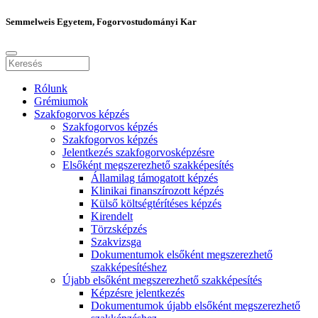
Semmelweis Egyetem, Fogorvostudományi Kar
Rólunk
Grémiumok
Szakfogorvos képzés
Szakfogorvos képzés
Szakfogorvos képzés
Jelentkezés szakfogorvosképzésre
Elsőként megszerezhető szakképesítés
Államilag támogatott képzés
Klinikai finanszírozott képzés
Külső költségtérítéses képzés
Kirendelt
Törzsképzés
Szakvizsga
Dokumentumok elsőként megszerezhető
szakképesítéshez
Újabb elsőként megszerezhető szakképesítés
Képzésre jelentkezés
Dokumentumok újabb elsőként megszerezhető