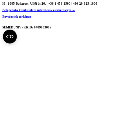
H - 1085 Budapest, Üllői út 26.
+36 1 459-1500 | +36-20-825-1000
Betegellátó klinikáink és intézeteink elérhetőségei →
Egységeink térképen
SEMEDUNIV (KRID: 648905308)