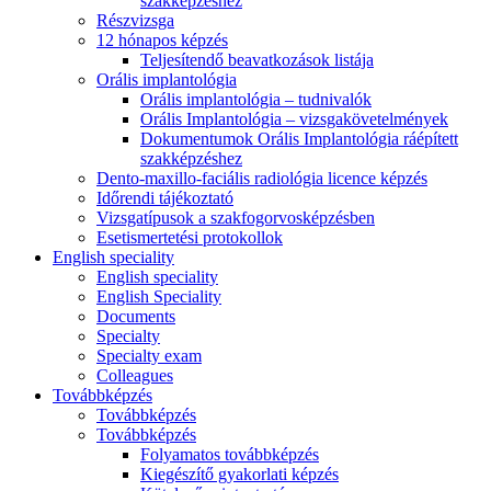
szakképzéshez
Részvizsga
12 hónapos képzés
Teljesítendő beavatkozások listája
Orális implantológia
Orális implantológia – tudnivalók
Orális Implantológia – vizsgakövetelmények
Dokumentumok Orális Implantológia ráépített
szakképzéshez
Dento-maxillo-faciális radiológia licence képzés
Időrendi tájékoztató
Vizsgatípusok a szakfogorvosképzésben
Esetismertetési protokollok
English speciality
English speciality
English Speciality
Documents
Specialty
Specialty exam
Colleagues
Továbbképzés
Továbbképzés
Továbbképzés
Folyamatos továbbképzés
Kiegészítő gyakorlati képzés