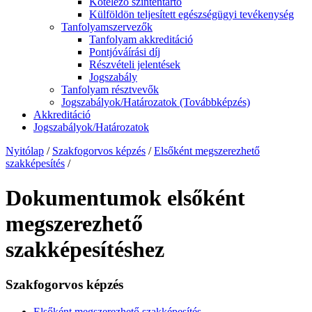
Kötelező szintentartó
Külföldön teljesített egészségügyi tevékenység
Tanfolyamszervezők
Tanfolyam akkreditáció
Pontjóváírási díj
Részvételi jelentések
Jogszabály
Tanfolyam résztvevők
Jogszabályok/Határozatok (Továbbképzés)
Akkreditáció
Jogszabályok/Határozatok
Nyitólap
/
Szakfogorvos képzés
/
Elsőként megszerezhető
szakképesítés
/
Dokumentumok elsőként
megszerezhető
szakképesítéshez
Szakfogorvos képzés
Elsőként megszerezhető szakképesítés