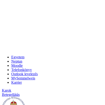
Egyetem
Neptun
Moodle
Telefonkönyv
Outlook levelezés
MySemmelweis
Karrier
Karok
Betegellátás