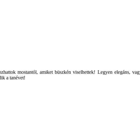
kozhattok mostantól, amiket büszkén viselhettek! Legyen elegáns, v
ik a tanévet!