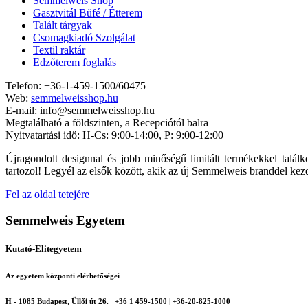
Semmelweis Shop
Gasztvitál Büfé / Étterem
Talált tárgyak
Csomagkiadó Szolgálat
Textil raktár
Edzőterem foglalás
Telefon: +36-1-459-1500/60475
Web:
semmelweisshop.hu
E-mail: info@semmelweisshop.hu
Megtalálható a földszinten, a Recepciótól balra
Nyitvatartási idő: H-Cs: 9:00-14:00, P: 9:00-12:00
Újragondolt designnal és jobb minőségű limitált termékekkel talál
tartozol! Legyél az elsők között, akik az új Semmelweis branddel kezd
Fel az oldal tetejére
Semmelweis Egyetem
Kutató-Elitegyetem
Az egyetem központi elérhetőségei
H - 1085 Budapest, Üllői út 26.
+36 1 459-1500 | +36-20-825-1000