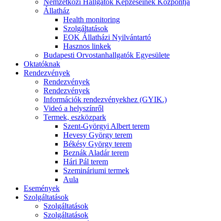
Nemzetközi Hallgatók Képzéseinek Központja
Állatház
Health monitoring
Szolgáltatások
EOK Állatházi Nyilvántartó
Hasznos linkek
Budapesti Orvostanhallgatók Egyesülete
Oktatóknak
Rendezvények
Rendezvények
Rendezvények
Információk rendezvényekhez (GYIK.)
Videó a helyszínről
Termek, eszközpark
Szent-Györgyi Albert terem
Hevesy György terem
Békésy György terem
Beznák Aladár terem
Hári Pál terem
Szemináriumi termek
Aula
Események
Szolgáltatások
Szolgáltatások
Szolgáltatások