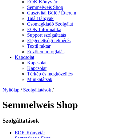
EOK Könyvtár
Semmelweis Shop
Gasztvitál Büfé / Étterem
Talált tárgyak
Csomagkiadó Szolgálat
EOK Informatika
Support szolgáltatás
Elégedettségi felmérés
Textil raktár
Edzőterem foglalás
Kapcsolat
Kapcsolat
Kapcsolat
Térkép és megközelítés
Munkatársak
Nyitólap
/
Szolgáltatások
/
Semmelweis Shop
Szolgáltatások
EOK Könyvtár