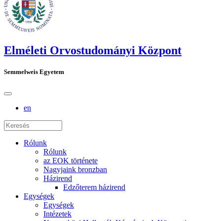
Elméleti Orvostudományi Központ
Semmelweis Egyetem
en
Rólunk
Rólunk
az EOK története
Nagyjaink bronzban
Házirend
Edzőterem házirend
Egységek
Egységek
Intézetek