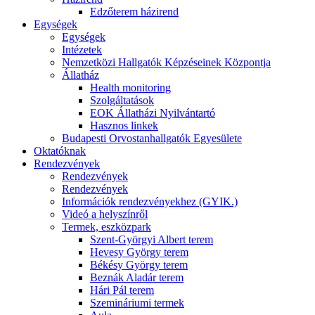
Edzőterem házirend
Egységek
Egységek
Intézetek
Nemzetközi Hallgatók Képzéseinek Központja
Állatház
Health monitoring
Szolgáltatások
EOK Állatházi Nyilvántartó
Hasznos linkek
Budapesti Orvostanhallgatók Egyesülete
Oktatóknak
Rendezvények
Rendezvények
Rendezvények
Információk rendezvényekhez (GYIK.)
Videó a helyszínről
Termek, eszközpark
Szent-Györgyi Albert terem
Hevesy György terem
Békésy György terem
Beznák Aladár terem
Hári Pál terem
Szemináriumi termek