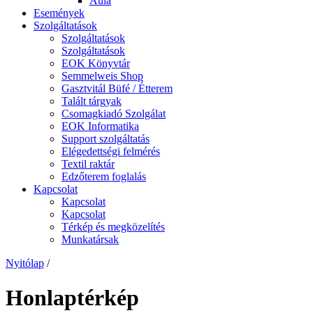
Aula
Események
Szolgáltatások
Szolgáltatások
Szolgáltatások
EOK Könyvtár
Semmelweis Shop
Gasztvitál Büfé / Étterem
Talált tárgyak
Csomagkiadó Szolgálat
EOK Informatika
Support szolgáltatás
Elégedettségi felmérés
Textil raktár
Edzőterem foglalás
Kapcsolat
Kapcsolat
Kapcsolat
Térkép és megközelítés
Munkatársak
Nyitólap
/
Honlaptérkép