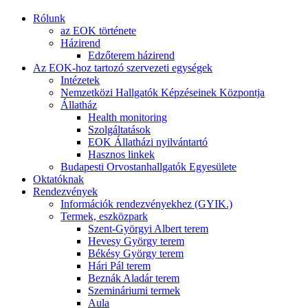
Rólunk
az EOK története
Házirend
Edzőterem házirend
Az EOK-hoz tartozó szervezeti egységek
Intézetek
Nemzetközi Hallgatók Képzéseinek Központja
Állatház
Health monitoring
Szolgáltatások
EOK Állatházi nyilvántartó
Hasznos linkek
Budapesti Orvostanhallgatók Egyesülete
Oktatóknak
Rendezvények
Információk rendezvényekhez (GYIK.)
Termek, eszközpark
Szent-Györgyi Albert terem
Hevesy György terem
Békésy György terem
Hári Pál terem
Beznák Aladár terem
Szemináriumi termek
Aula