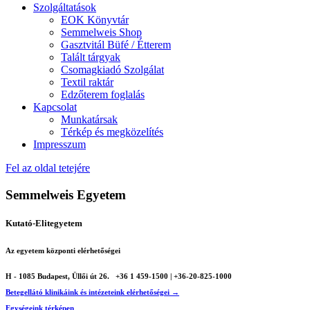
Szolgáltatások
EOK Könyvtár
Semmelweis Shop
Gasztvitál Büfé / Étterem
Talált tárgyak
Csomagkiadó Szolgálat
Textil raktár
Edzőterem foglalás
Kapcsolat
Munkatársak
Térkép és megközelítés
Impresszum
Fel az oldal tetejére
Semmelweis Egyetem
Kutató-Elitegyetem
Az egyetem központi elérhetőségei
H - 1085 Budapest, Üllői út 26.
+36 1 459-1500 | +36-20-825-1000
Betegellátó klinikáink és intézeteink elérhetőségei →
Egységeink térképen