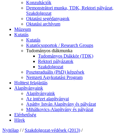
Konzultációk
Demonstrátori munka, TDK, Rektori pályázat,
Szakdolgozat
Oktatási segédanyagok
Oktatási archívum
Múzeum
Kutatás
Kutatás
Kutatócsoportok / Research Groups
Tudományos diákmunka
Tudományos Diákkör (TDK)
Rektori pályázatok
Szakdolgozat
Posztgraduális (PhD) képzések
Nemzeti Agykutatási Program
Holttest felajánlás
Alapítványaink
Alapítványaink
Az intézet alapítványai
Apáthy István Alapítvány és pályázat
Mihálkovics-Alapítvány és pályázat
Elérhetőség
Hírek
Nyitólap
/
/
Szakdolgozat-védések (2013)
/