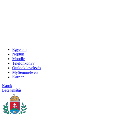
Egyetem
Neptun
Moodle
Telefonkönyv
Outlook levelezés
MySemmelweis
Karrier
Karok
Betegellátás