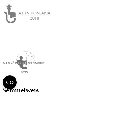
Semmelweis
Egyetem újság
július
Aktuális szám megtekintése (PDF)
Korábbi számok megtekintése