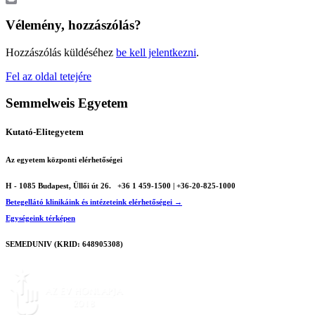
Print
Vélemény, hozzászólás?
Hozzászólás küldéséhez
be kell jelentkezni
.
Fel az oldal tetejére
Semmelweis Egyetem
Kutató-Elitegyetem
Az egyetem központi elérhetőségei
H - 1085 Budapest, Üllői út 26.
+36 1 459-1500 | +36-20-825-1000
Betegellátó klinikáink és intézeteink elérhetőségei →
Egységeink térképen
SEMEDUNIV (KRID: 648905308)