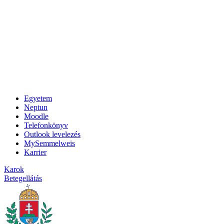
Egyetem
Neptun
Moodle
Telefonkönyv
Outlook levelezés
MySemmelweis
Karrier
Karok
Betegellátás