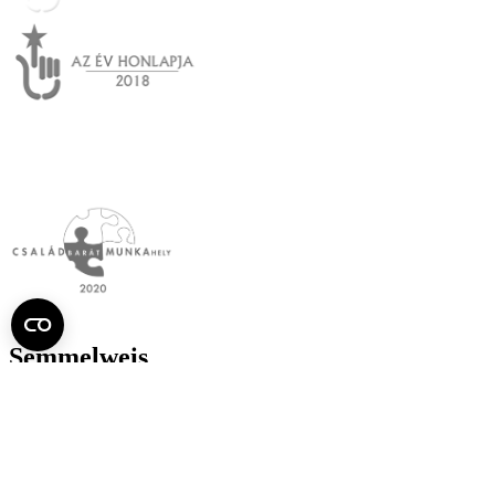
Semmelweis
Egyetem újság
július
Aktuális szám megtekintése (PDF)
Korábbi számok megtekintése