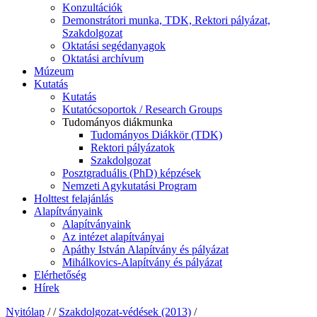
Konzultációk
Demonstrátori munka, TDK, Rektori pályázat,
Szakdolgozat
Oktatási segédanyagok
Oktatási archívum
Múzeum
Kutatás
Kutatás
Kutatócsoportok / Research Groups
Tudományos diákmunka
Tudományos Diákkör (TDK)
Rektori pályázatok
Szakdolgozat
Posztgraduális (PhD) képzések
Nemzeti Agykutatási Program
Holttest felajánlás
Alapítványaink
Alapítványaink
Az intézet alapítványai
Apáthy István Alapítvány és pályázat
Mihálkovics-Alapítvány és pályázat
Elérhetőség
Hírek
Nyitólap
/
/
Szakdolgozat-védések (2013)
/