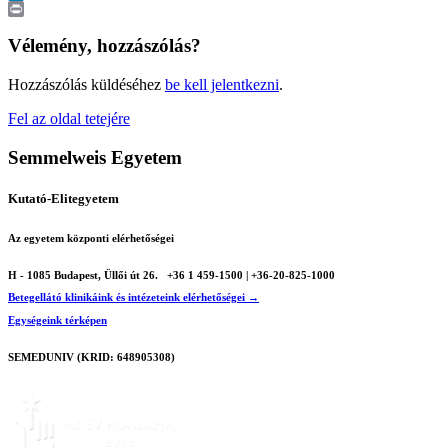
LinkedIn
Print
Vélemény, hozzászólás?
Hozzászólás küldéséhez
be kell jelentkezni
.
Fel az oldal tetejére
Semmelweis Egyetem
Kutató-Elitegyetem
Az egyetem központi elérhetőségei
H - 1085 Budapest, Üllői út 26.
+36 1 459-1500 | +36-20-825-1000
Betegellátó klinikáink és intézeteink elérhetőségei →
Egységeink térképen
SEMEDUNIV (KRID: 648905308)