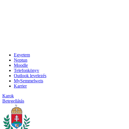
Egyetem
Neptun
Moodle
Telefonkönyv
Outlook levelezés
MySemmelweis
Karrier
Karok
Betegellátás