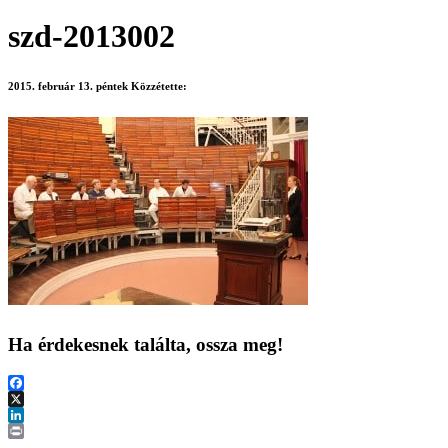
szd-2013002
2015. február 13. péntek
Közzétette:
Ha érdekesnek találta, ossza meg!
Facebook
X
LinkedIn
Print