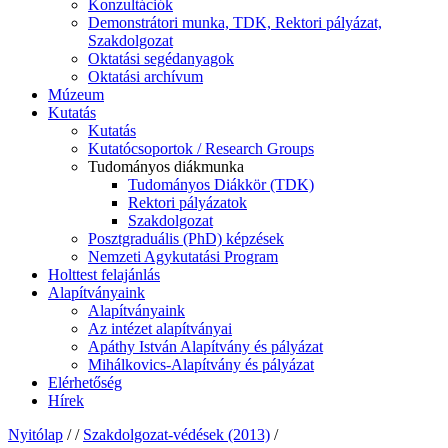
Konzultációk
Demonstrátori munka, TDK, Rektori pályázat,
Szakdolgozat
Oktatási segédanyagok
Oktatási archívum
Múzeum
Kutatás
Kutatás
Kutatócsoportok / Research Groups
Tudományos diákmunka
Tudományos Diákkör (TDK)
Rektori pályázatok
Szakdolgozat
Posztgraduális (PhD) képzések
Nemzeti Agykutatási Program
Holttest felajánlás
Alapítványaink
Alapítványaink
Az intézet alapítványai
Apáthy István Alapítvány és pályázat
Mihálkovics-Alapítvány és pályázat
Elérhetőség
Hírek
Nyitólap
/
/
Szakdolgozat-védések (2013)
/