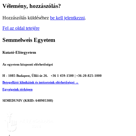
Vélemény, hozzászólás?
Hozzászólás küldéséhez
be kell jelentkezni
.
Fel az oldal tetejére
Semmelweis Egyetem
Kutató-Elitegyetem
Az egyetem központi elérhetőségei
H - 1085 Budapest, Üllői út 26.
+36 1 459-1500 | +36-20-825-1000
Betegellátó klinikáink és intézeteink elérhetőségei →
Egységeink térképen
SEMEDUNIV (KRID: 648905308)