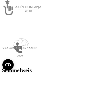
Semmelweis
Egyetem újság
július
Aktuális szám megtekintése (PDF)
Korábbi számok megtekintése
Semmelweis Egyetem