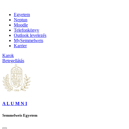
Egyetem
Neptun
Moodle
Telefonkönyv
Outlook levelezés
MySemmelweis
Karrier
Karok
Betegellátás
A L U M N I
Semmelweis Egyetem