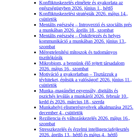
Konfliktuskezelés elmélete és gyakorlata az
egészségügyben 2026. június 1., hétfő
Konfliktuskezelési stratégiák 2026. május 14.,
csütörtök
Mentális egészség – Introverzió és szociális prés
a munkában 2026. április 18., szombat
Mentális egészség – Önkifejezés és helyes
kommunikáció a munkában 2026. június 13.,
szombat
Méregtelenítési mítoszok és tudományos
tisztítókúrák
Mikrobiom, a bennünk élő rejtett társadalom
2026. május 16., szombat
Motiváció a gyakorlatban – Tisztázzuk a
tévhiteket, építsük a valóságot! 2026. június 11.,
csütörtök
Munka–magánélet egyensúly, digitális és
pszichés leválás a munkáról 2026. február 10.,
kedd és 2026. március 18., szerda
Munkahelyi elismerésnyelvek alkalmazása 2025.
december 4., csütörtök
Reziliencia és változáskezelés 2026. május 16.,
szombat
Stresszkezelés és érzelmi intelligenciafejlesztés
2026. április 13., hétfő és május 4., hétfő