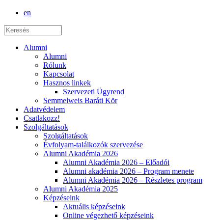
en
Alumni
Alumni
Rólunk
Kapcsolat
Hasznos linkek
Szervezeti Ügyrend
Semmelweis Baráti Kör
Adatvédelem
Csatlakozz!
Szolgáltatások
Szolgáltatások
Évfolyam-találkozók szervezése
Alumni Akadémia 2026
Alumni Akadémia 2026 – Előadói
Alumni akadémia 2026 – Program menete
Alumni Akadémia 2026 – Részletes program
Alumni Akadémia 2025
Képzéseink
Aktuális képzéseink
Online végezhető képzéseink