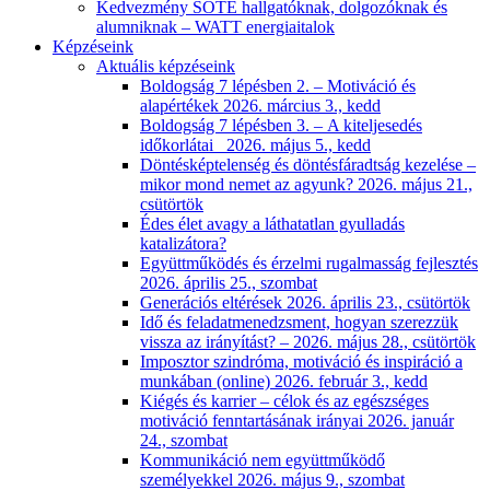
Kedvezmény SOTE hallgatóknak, dolgozóknak és
alumniknak – WATT energiaitalok
Képzéseink
Aktuális képzéseink
Boldogság 7 lépésben 2. – Motiváció és
alapértékek 2026. március 3., kedd
Boldogság 7 lépésben 3. – A kiteljesedés
időkorlátai 2026. május 5., kedd
Döntésképtelenség és döntésfáradtság kezelése –
mikor mond nemet az agyunk? 2026. május 21.,
csütörtök
Édes élet avagy a láthatatlan gyulladás
katalizátora?
Együttműködés és érzelmi rugalmasság fejlesztés
2026. április 25., szombat
Generációs eltérések 2026. április 23., csütörtök
Idő és feladatmenedzsment, hogyan szerezzük
vissza az irányítást? – 2026. május 28., csütörtök
Imposztor szindróma, motiváció és inspiráció a
munkában (online) 2026. február 3., kedd
Kiégés és karrier – célok és az egészséges
motiváció fenntartásának irányai 2026. január
24., szombat
Kommunikáció nem együttműködő
személyekkel 2026. május 9., szombat