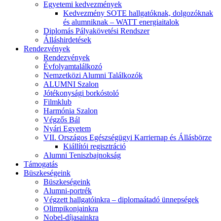
Egyetemi kedvezmények
Kedvezmény SOTE hallgatóknak, dolgozóknak
és alumniknak – WATT energiaitalok
Diplomás Pályakövetési Rendszer
Álláshirdetések
Rendezvények
Rendezvények
Évfolyamtalálkozó
Nemzetközi Alumni Találkozók
ALUMNI Szalon
Jótékonysági borkóstoló
Filmklub
Harmónia Szalon
Végzős Bál
Nyári Egyetem
VII. Országos Egészségügyi Karriernap és Állásbörze
Kiállítói regisztráció
Alumni Teniszbajnokság
Támogatás
Büszkeségeink
Büszkeségeink
Alumni-portrék
Végzett hallgatóinkra – diplomaátadó ünnepségek
Olimpikonjainkra
Nobel-díjasainkra