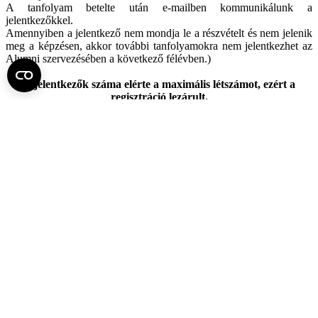
A tanfolyam betelte után e-mailben kommunikálunk a
jelentkezőkkel.
Amennyiben a jelentkező nem mondja le a részvételt és nem jelenik
meg a képzésen, akkor további tanfolyamokra nem jelentkezhet az
Alumni szervezésében a következő félévben.)
A jelentkezők száma elérte a maximális létszámot, ezért a
regisztráció lezárult.
Fel az oldal tetejére
Semmelweis Egyetem
Kutató-Elitegyetem
Az egyetem központi elérhetőségei
H - 1085 Budapest, Üllői út 26.
+36 1 459-1500 | +36-20-825-1000
Betegellátó klinikáink és intézeteink elérhetőségei →
Egységeink térképen