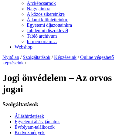
Arcképcsarnok
Nagyjainkra
A közös sikereinkre
Állami kitüntetteinkre
Egyetemi díjazottainkra
Jubileumi díszoklevél
Tabló archívum
In memoriam…
Webshop
Nyitólap
/
Szolgáltatások
/
Képzéseink
/
Online végezhető
képzéseink
/
Jogi önvédelem – Az orvos
jogai
Szolgáltatások
Álláshirdetések
Egyetemi állásajánlatok
Évfolyam-találkozók
Kedvezmények