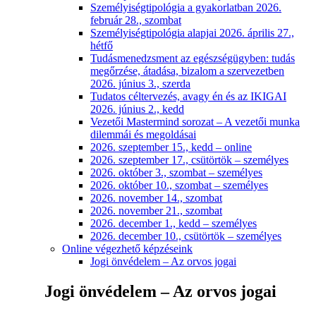
Személyiségtipológia a gyakorlatban 2026.
február 28., szombat
Személyiségtipológia alapjai 2026. április 27.,
hétfő
Tudásmenedzsment az egészségügyben: tudás
megőrzése, átadása, bizalom a szervezetben
2026. június 3., szerda
Tudatos céltervezés, avagy én és az IKIGAI
2026. június 2., kedd
Vezetői Mastermind sorozat – A vezetői munka
dilemmái és megoldásai
2026. szeptember 15., kedd – online
2026. szeptember 17., csütörtök – személyes
2026. október 3., szombat – személyes
2026. október 10., szombat – személyes
2026. november 14., szombat
2026. november 21., szombat
2026. december 1., kedd – személyes
2026. december 10., csütörtök – személyes
Online végezhető képzéseink
Jogi önvédelem – Az orvos jogai
Jogi önvédelem – Az orvos jogai