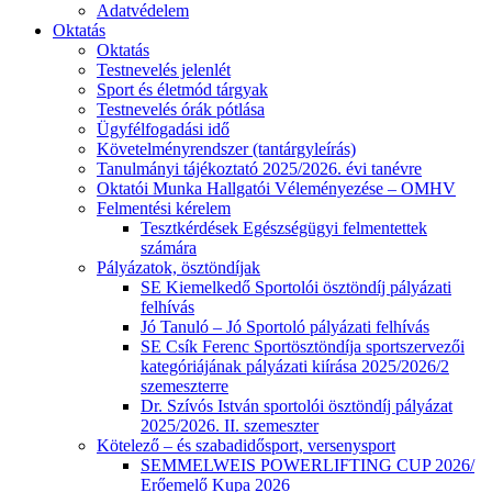
Adatvédelem
Oktatás
Oktatás
Testnevelés jelenlét
Sport és életmód tárgyak
Testnevelés órák pótlása
Ügyfélfogadási idő
Követelményrendszer (tantárgyleírás)
Tanulmányi tájékoztató 2025/2026. évi tanévre
Oktatói Munka Hallgatói Véleményezése – OMHV
Felmentési kérelem
Tesztkérdések Egészségügyi felmentettek
számára
Pályázatok, ösztöndíjak
SE Kiemelkedő Sportolói ösztöndíj pályázati
felhívás
Jó Tanuló – Jó Sportoló pályázati felhívás
SE Csík Ferenc Sportösztöndíja sportszervezői
kategóriájának pályázati kiírása 2025/2026/2
szemeszterre
Dr. Szívós István sportolói ösztöndíj pályázat
2025/2026. II. szemeszter
Kötelező – és szabadidősport, versenysport
SEMMELWEIS POWERLIFTING CUP 2026/
Erőemelő Kupa 2026