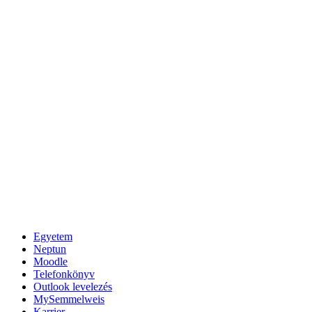
Egyetem
Neptun
Moodle
Telefonkönyv
Outlook levelezés
MySemmelweis
Karrier