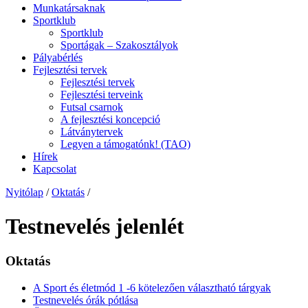
Munkatársaknak
Sportklub
Sportklub
Sportágak – Szakosztályok
Pályabérlés
Fejlesztési tervek
Fejlesztési tervek
Fejlesztési terveink
Futsal csarnok
A fejlesztési koncepció
Látványtervek
Legyen a támogatónk! (TAO)
Hírek
Kapcsolat
Nyitólap
/
Oktatás
/
Testnevelés jelenlét
Oktatás
A Sport és életmód 1 -6 kötelezően választható tárgyak
Testnevelés órák pótlása