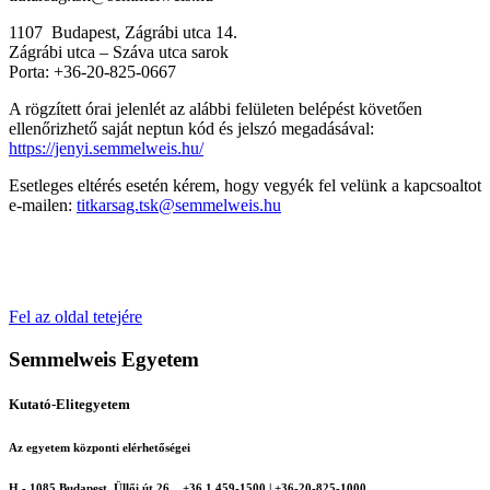
1107 Budapest, Zágrábi utca 14.
Zágrábi utca – Száva utca sarok
Porta: +36-20-825-0667
A rögzített órai jelenlét az alábbi felületen belépést követően
ellenőrizhető saját neptun kód és jelszó megadásával:
https://jenyi.semmelweis.hu/
Esetleges eltérés esetén kérem, hogy vegyék fel velünk a kapcsoaltot
e-mailen:
titkarsag.tsk@semmelweis.hu
Fel az oldal tetejére
Semmelweis Egyetem
Kutató-Elitegyetem
Az egyetem központi elérhetőségei
H - 1085 Budapest, Üllői út 26.
+36 1 459-1500 | +36-20-825-1000