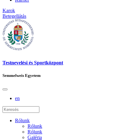
Karok
Betegellátás
Testnevelési és Sportközpont
Semmelweis Egyetem
en
Rólunk
Rólunk
Rólunk
Galéria