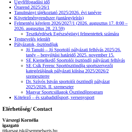
Ügyfélfogadási idő
Órarend 2025/26/1
Tanulmányi tájékoztató 2025/2026. évi tanévre
Követelményrendszer (tantárgyleírás)
Felmentési kérelem 2026/2027/1 (2026. augusztus 17. 8:00 –
2026. augusztus 28. 23.59)
Tesztkérdések Egészségügyi felmentettek számára
Testnevelés jelenlét
Pályázatok, ösztöndíjak
Jó Tanuló – Jó Sportoló pályázati felhívás 2025/26.
tanév – benyújtási határidő 2025. november 15.
SE Kiemelkedő Sportolói ösztöndíj pályázati felhívás
SE Csík Ferenc Sportösztöndíja sportszervezői
kategóriájának pályázati kiírása 2025/2026/2
szemeszterre
Dr. Szívós István sportolói ösztöndíj pályázat
2025/2026. II. szemeszter
Magyar Sportcsillagok Ösztöndíjprogram
Kötelező – és szabadidősport, versenysport
Elérhetőség/ Contact
Várszegi Kornélia
igazgató
titkarsag.tsk@semmelweis.hu