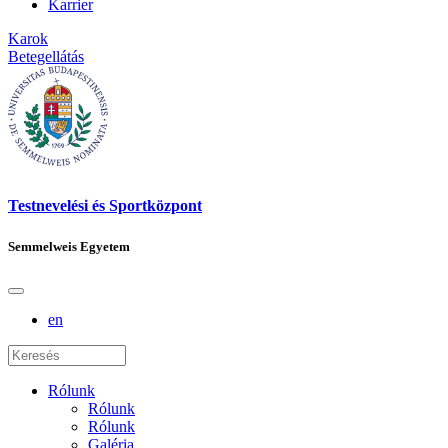
Karrier
Karok
Betegellátás
Testnevelési és Sportközpont
Semmelweis Egyetem
en
Rólunk
Rólunk
Rólunk
Galéria