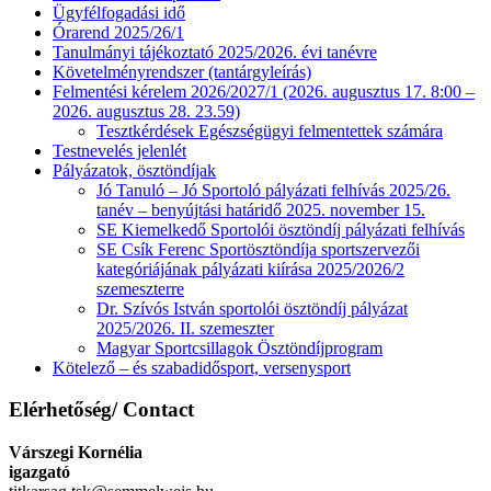
Ügyfélfogadási idő
Órarend 2025/26/1
Tanulmányi tájékoztató 2025/2026. évi tanévre
Követelményrendszer (tantárgyleírás)
Felmentési kérelem 2026/2027/1 (2026. augusztus 17. 8:00 –
2026. augusztus 28. 23.59)
Tesztkérdések Egészségügyi felmentettek számára
Testnevelés jelenlét
Pályázatok, ösztöndíjak
Jó Tanuló – Jó Sportoló pályázati felhívás 2025/26.
tanév – benyújtási határidő 2025. november 15.
SE Kiemelkedő Sportolói ösztöndíj pályázati felhívás
SE Csík Ferenc Sportösztöndíja sportszervezői
kategóriájának pályázati kiírása 2025/2026/2
szemeszterre
Dr. Szívós István sportolói ösztöndíj pályázat
2025/2026. II. szemeszter
Magyar Sportcsillagok Ösztöndíjprogram
Kötelező – és szabadidősport, versenysport
Elérhetőség/ Contact
Várszegi Kornélia
igazgató