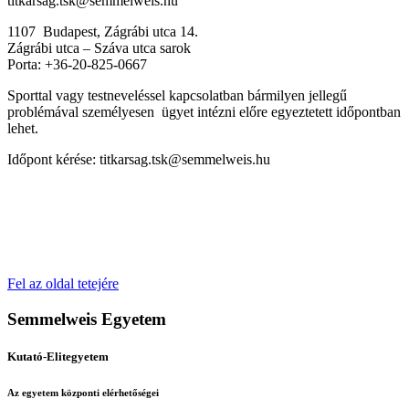
titkarsag.tsk@semmelweis.hu
1107 Budapest, Zágrábi utca 14.
Zágrábi utca – Száva utca sarok
Porta: +36-20-825-0667
Sporttal vagy testneveléssel kapcsolatban bármilyen jellegű
problémával személyesen ügyet intézni előre egyeztetett időpontban
lehet.
Időpont kérése: titkarsag.tsk@semmelweis.hu
Fel az oldal tetejére
Semmelweis Egyetem
Kutató-Elitegyetem
Az egyetem központi elérhetőségei