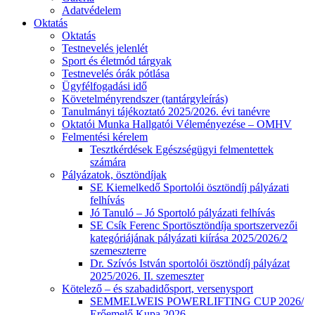
Adatvédelem
Oktatás
Oktatás
Testnevelés jelenlét
Sport és életmód tárgyak
Testnevelés órák pótlása
Ügyfélfogadási idő
Követelményrendszer (tantárgyleírás)
Tanulmányi tájékoztató 2025/2026. évi tanévre
Oktatói Munka Hallgatói Véleményezése – OMHV
Felmentési kérelem
Tesztkérdések Egészségügyi felmentettek
számára
Pályázatok, ösztöndíjak
SE Kiemelkedő Sportolói ösztöndíj pályázati
felhívás
Jó Tanuló – Jó Sportoló pályázati felhívás
SE Csík Ferenc Sportösztöndíja sportszervezői
kategóriájának pályázati kiírása 2025/2026/2
szemeszterre
Dr. Szívós István sportolói ösztöndíj pályázat
2025/2026. II. szemeszter
Kötelező – és szabadidősport, versenysport
SEMMELWEIS POWERLIFTING CUP 2026/
Erőemelő Kupa 2026