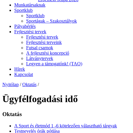
Munkatársaknak
Sportklub
Sportklub
Sportágak – Szakosztályok
Pályabérlés
Fejlesztési tervek
Fejlesztési tervek
Fejlesztési terveink
Futsal csarnok
A fejlesztési koncepció
Látványtervek
Legyen a támogatónk! (TAO)
Hírek
Kapcsolat
Nyitólap
/
Oktatás
/
Ügyfélfogadási idő
Oktatás
A Sport és életmód 1 -6 kötelezően választható tárgyak
Testnevelés órák pótlása