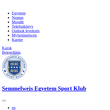
Egyetem
Neptun
Moodle
Telefonkönyv
Outlook levelezés
MySemmelweis
Karrier
Karok
Betegellátás
Semmelweis Egyetem Sport Klub
en