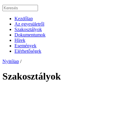
Kezdőlap
Az egyesületről
Szakosztályok
Dokumentumok
Hírek
Események
Elérhetőségek
Nyitólap
/
Szakosztályok