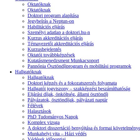
Oktatóknak
Oktatóknak
Doktori program alapítása
Jegybeírás a Neptun-on
Habilitációs eljárás
Személyi adatlap a doktori.hu-n
Kurzus akkreditációs eljárás
Témavezetői akkreditációs eljárás
Kurzusbejelentés
Oktatói továbbképzések
Kutatásmenedzsment Munkacsoport
Pannónia Ösztöndíjprogram és mobilitási programok
Hallgatóknak
Hallgatóknak
Doktori képzés és a fokozatszerzés folyamata
Hallgatói jogviszony – szakképzési beszámíthatóság
Eljárási díjak, önköltség, állami ösztöndíj
Pályázatok, ösztöndíjak, pályázati naptár
Félévek
Halasztások
PhD Tudományos Napok
Komplex vizsga
A doktori disszertáció benyújtása és formai követelmény
Munkahelyi vita – Házi védés
Védések időpontjai