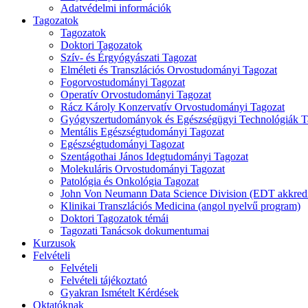
Adatvédelmi információk
Tagozatok
Tagozatok
Doktori Tagozatok
Szív- és Érgyógyászati Tagozat
Elméleti és Transzlációs Orvostudományi Tagozat
Fogorvostudományi Tagozat
Operatív Orvostudományi Tagozat
Rácz Károly Konzervatív Orvostudományi Tagozat
Gyógyszertudományok és Egészségügyi Technológiák T
Mentális Egészségtudományi Tagozat
Egészségtudományi Tagozat
Szentágothai János Idegtudományi Tagozat
Molekuláris Orvostudományi Tagozat
Patológia és Onkológia Tagozat
John Von Neumann Data Science Division (EDT akkredi
Klinikai Transzlációs Medicina (angol nyelvű program)
Doktori Tagozatok témái
Tagozati Tanácsok dokumentumai
Kurzusok
Felvételi
Felvételi
Felvételi tájékoztató
Gyakran Ismételt Kérdések
Oktatóknak