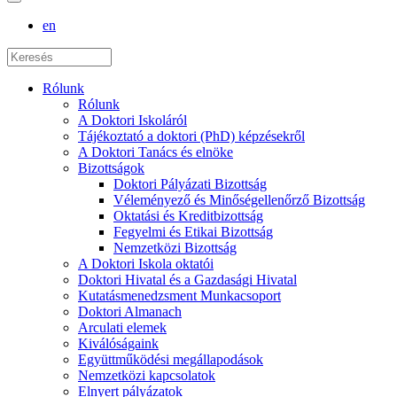
en
Rólunk
Rólunk
A Doktori Iskoláról
Tájékoztató a doktori (PhD) képzésekről
A Doktori Tanács és elnöke
Bizottságok
Doktori Pályázati Bizottság
Véleményező és Minőségellenőrző Bizottság
Oktatási és Kreditbizottság
Fegyelmi és Etikai Bizottság
Nemzetközi Bizottság
A Doktori Iskola oktatói
Doktori Hivatal és a Gazdasági Hivatal
Kutatásmenedzsment Munkacsoport
Doktori Almanach
Arculati elemek
Kiválóságaink
Együttműködési megállapodások
Nemzetközi kapcsolatok
Elnyert pályázatok