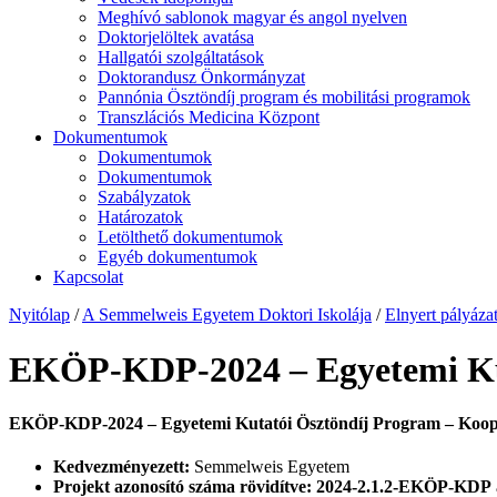
Meghívó sablonok magyar és angol nyelven
Doktorjelöltek avatása
Hallgatói szolgáltatások
Doktorandusz Önkormányzat
Pannónia Ösztöndíj program és mobilitási programok
Transzlációs Medicina Központ
Dokumentumok
Dokumentumok
Dokumentumok
Szabályzatok
Határozatok
Letölthető dokumentumok
Egyéb dokumentumok
Kapcsolat
Nyitólap
/
A Semmelweis Egyetem Doktori Iskolája
/
Elnyert pályáza
EKÖP-KDP-2024 – Egyetemi Kut
EKÖP-KDP-2024 – Egyetemi Kutatói Ösztöndíj Program – Koop
Kedvezményezett:
Semmelweis Egyetem
Projekt azonosító száma rövidítve: 2024-2.1.2-EKÖP-KDP