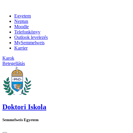
Egyetem
Neptun
Moodle
Telefonkönyv
Outlook levelezés
MySemmelweis
Karrier
Karok
Betegellátás
Doktori Iskola
Semmelweis Egyetem