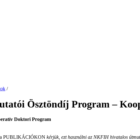
tok
/
atói Ösztöndíj Program – Koop
eratív Doktori Program
a PUBLIKÁCIÓKON
kérjük, ezt használni az NKFIH hivatalos útmut