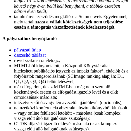
május 10. között teljesítették, a disszertációt a komplex vizsgát
követő négy éven belül kell benyújtani, a többiek esetében
három éven belül)
tanulmányi szerződés megkötése a Semmelweis Egyetemmel,
mely tartalmazza
a vállalt kötelezettségek nem teljesülése
esetén a támogatás visszafizetésének kötelezettségét
.
A pályázathoz benyújtandó
pályázati űrlap
összesítő táblázat
rövid szakmai önéletrajz;
MTMT-ből kinyomtatott, a Központi Könyvtár által
hitelesített publikációs jegyzék az impakt faktor*, citációk és a
folyóiratok rangsorolásának (SCImago ranking alapján: D1,
Q1, Q2, Q3, Q4) feltüntetésével;
már elfogadott, de az MTMT-ben még nem szereplő
közlemények esetén az elfogadást igazoló levél és a cikk
címoldalának másolata;
intézetvezetői és/vagy témavezetői ajánlólevél (opcionális);
nemzetközi konferencia absztrakt absztraktkönyvből kimásolt
– vagy online felületről letöltött – másolata (csak komplex
vizsga előtt álló hallgatóknak szükséges);
OTDK díjazást igazoló oklevél másolata (csak komplex
vizsga előtt álló hallgatóknak szükséges).