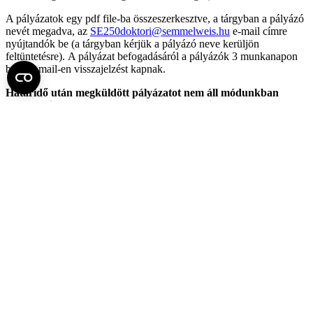
A pályázatok egy pdf file-ba összeszerkesztve, a tárgyban a pályázó
nevét megadva, az
SE250doktori@semmelweis.hu
e-mail címre
nyújtandók be (a tárgyban kérjük a pályázó neve kerüljön
feltüntetésre). A pályázat befogadásáról a pályázók 3 munkanapon
belül e-mail-en visszajelzést kapnak.
Határidő után megküldött pályázatot nem áll módunkban
befogadni. Szeretnénk felhívni a pályázók figyelmét, hogy a
pályázati dokumentációban valótlan adatok közlése kizárást
von maga után az összes Doktori Iskola által meghirdetett
pályázatra.
Fel az oldal tetejére
Semmelweis Egyetem
Kutató-Elitegyetem
Az egyetem központi elérhetőségei
H - 1085 Budapest, Üllői út 26.
+36 1 459-1500 | +36-20-825-1000
Betegellátó klinikáink és intézeteink elérhetőségei →
Egységeink térképen