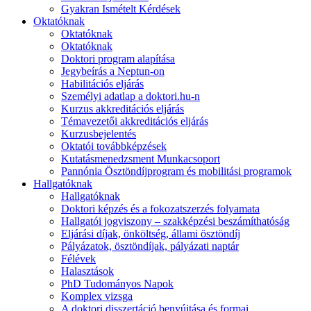
Gyakran Ismételt Kérdések
Oktatóknak
Oktatóknak
Oktatóknak
Doktori program alapítása
Jegybeírás a Neptun-on
Habilitációs eljárás
Személyi adatlap a doktori.hu-n
Kurzus akkreditációs eljárás
Témavezetői akkreditációs eljárás
Kurzusbejelentés
Oktatói továbbképzések
Kutatásmenedzsment Munkacsoport
Pannónia Ösztöndíjprogram és mobilitási programok
Hallgatóknak
Hallgatóknak
Doktori képzés és a fokozatszerzés folyamata
Hallgatói jogviszony – szakképzési beszámíthatóság
Eljárási díjak, önköltség, állami ösztöndíj
Pályázatok, ösztöndíjak, pályázati naptár
Félévek
Halasztások
PhD Tudományos Napok
Komplex vizsga
A doktori disszertáció benyújtása és formai