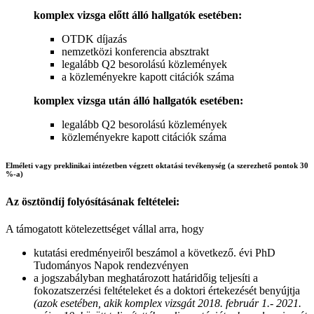
komplex vizsga előtt álló hallgatók esetében:
OTDK díjazás
nemzetközi konferencia absztrakt
legalább Q2 besorolású közlemények
a közleményekre kapott citációk száma
komplex vizsga után álló hallgatók esetében:
legalább Q2 besorolású közlemények
közleményekre kapott citációk száma
Elméleti vagy preklinikai
intézetben végzett oktatási tevékenység
(a szerezhető pontok 30
%-a)
Az ösztöndíj folyósításának feltételei:
A támogatott kötelezettséget vállal arra, hogy
kutatási eredményeiről beszámol a következő. évi PhD
Tudományos Napok rendezvényen
a jogszabályban meghatározott határidőig teljesíti a
fokozatszerzési feltételeket és a doktori értekezését benyújtja
(azok esetében, akik komplex vizsgát 2018. február 1.- 2021.