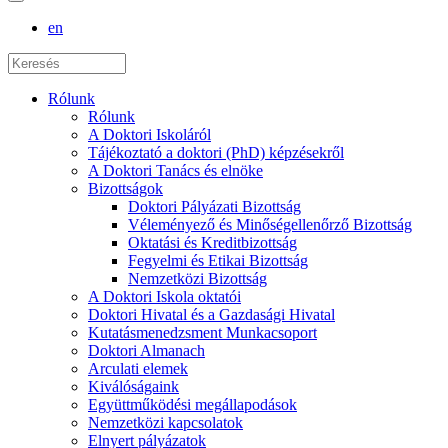
en
Rólunk
Rólunk
A Doktori Iskoláról
Tájékoztató a doktori (PhD) képzésekről
A Doktori Tanács és elnöke
Bizottságok
Doktori Pályázati Bizottság
Véleményező és Minőségellenőrző Bizottság
Oktatási és Kreditbizottság
Fegyelmi és Etikai Bizottság
Nemzetközi Bizottság
A Doktori Iskola oktatói
Doktori Hivatal és a Gazdasági Hivatal
Kutatásmenedzsment Munkacsoport
Doktori Almanach
Arculati elemek
Kiválóságaink
Együttműködési megállapodások
Nemzetközi kapcsolatok
Elnyert pályázatok