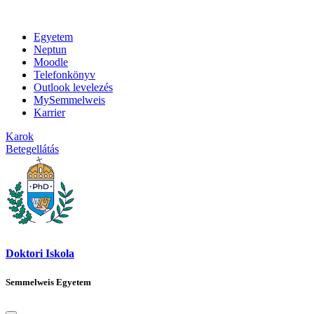
Egyetem
Neptun
Moodle
Telefonkönyv
Outlook levelezés
MySemmelweis
Karrier
Karok
Betegellátás
Doktori Iskola
Semmelweis Egyetem