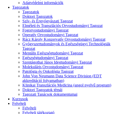
Adatvédelmi információk
Tagozatok
Tagozatok
Doktori Tagozatok
Szív- és Érgyógyászati Tagozat
Elméleti és Transzlációs Orvostudományi Tagozat
Fogorvostudományi Tagozat
Operatív Orvostudományi Tagozat
Rácz Károly Konzervatív Orvostudományi Tagozat
Gyógyszertudományok és Egészségügyi Technológiák
Tagozat
Mentális Egészségtudományi Tagozat
Egészségtudományi Tagozat
Szentágothai János Idegtudományi Tagozat
Molekuláris Orvostudományi Tagozat
Patológia és Onkológia Tagozat
John Von Neumann Data Science Division (EDT
akkreditáció folyamatban)
Klinikai Transzlációs Medicina (angol nyelvű program)
Doktori Tagozatok témái
Tagozati Tanácsok dokumentumai
Kurzusok
Felvételi
Felvételi
Felvételi tájékoztató