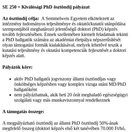
SE 250 + Kiválósági PhD ösztöndíj pályázat
Az ösztöndíj célja:
A Semmelweis Egyetem elkötelezett az
intézmény tudományos teljesítménye és oktatói/kutatói utánpótlása
szempontjából meghatározó jelentőségű doktori (PhD) képzés
tovább fejlesztésében. Ennek szellemében kiemelt feladatnak tekinti
a PhD hallgatók számára az akadémiai életpálya népszerűsítését
olyan támogatási formák kialakításával, melyek lehetővé teszik a
kutatási teljesítmény és oktatási kompetenciák fejlesztését a doktori
képzés alatt.
Pályázók köre:
aktív PhD hallgatói jogviszony állami ösztöndíjas vagy
önköltséges képzésben vagy komplex vizsga utáni MD/PhD
hallgatóként
nem pályázhatnak, akik heti 20 órát meghaladó egészségügyi
szolgálati vagy más munkaviszonnyal rendelkeznek
A támogatás összege:
A megpályázható ösztöndíj az állami PhD ösztöndíj 50%-ának
megfelelő összeg (doktori képzés első két tanévében 70.000 Ft/hó,