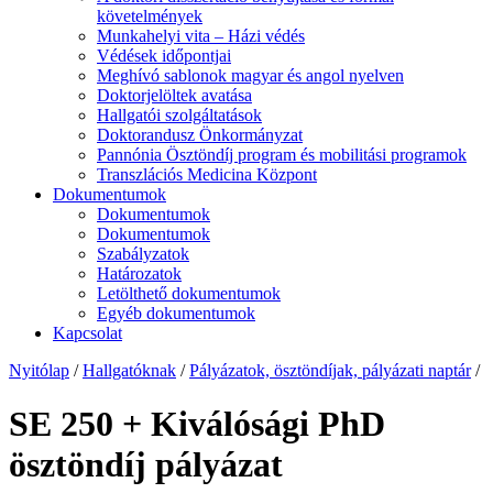
követelmények
Munkahelyi vita – Házi védés
Védések időpontjai
Meghívó sablonok magyar és angol nyelven
Doktorjelöltek avatása
Hallgatói szolgáltatások
Doktorandusz Önkormányzat
Pannónia Ösztöndíj program és mobilitási programok
Transzlációs Medicina Központ
Dokumentumok
Dokumentumok
Dokumentumok
Szabályzatok
Határozatok
Letölthető dokumentumok
Egyéb dokumentumok
Kapcsolat
Nyitólap
/
Hallgatóknak
/
Pályázatok, ösztöndíjak, pályázati naptár
/
SE 250 + Kiválósági PhD
ösztöndíj pályázat