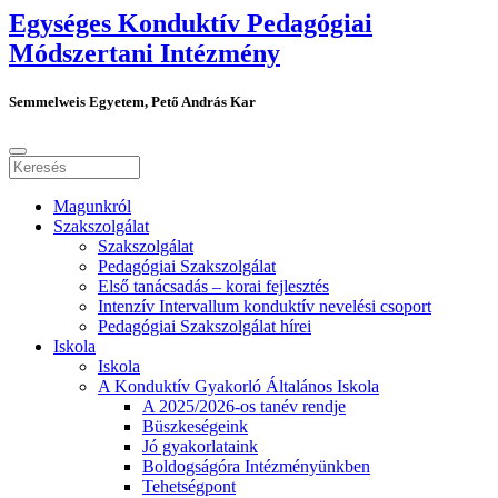
Egységes Konduktív Pedagógiai
Módszertani Intézmény
Semmelweis Egyetem, Pető András Kar
Magunkról
Szakszolgálat
Szakszolgálat
Pedagógiai Szakszolgálat
Első tanácsadás – korai fejlesztés
Intenzív Intervallum konduktív nevelési csoport
Pedagógiai Szakszolgálat hírei
Iskola
Iskola
A Konduktív Gyakorló Általános Iskola
A 2025/2026-os tanév rendje
Büszkeségeink
Jó gyakorlataink
Boldogságóra Intézményünkben
Tehetségpont