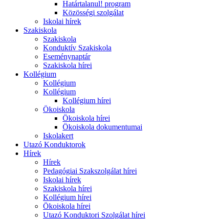
Határtalanul! program
Közösségi szolgálat
Iskolai hírek
Szakiskola
Szakiskola
Konduktív Szakiskola
Eseménynaptár
Szakiskola hírei
Kollégium
Kollégium
Kollégium
Kollégium hírei
Ökoiskola
Ökoiskola hírei
Ökoiskola dokumentumai
Iskolakert
Utazó Konduktorok
Hírek
Hírek
Pedagógiai Szakszolgálat hírei
Iskolai hírek
Szakiskola hírei
Kollégium hírei
Ökoiskola hírei
Utazó Konduktori Szolgálat hírei