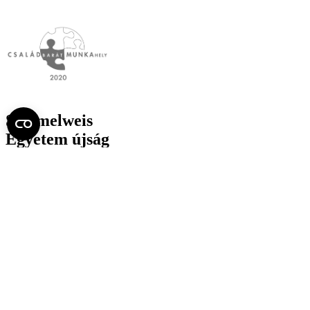
Semmelweis
Egyetem újság
július
Aktuális szám megtekintése (PDF)
Korábbi számok megtekintése
Semmelweis Egyetem
Alumni
AVIR
Családbarát Egyetem Program
Deutschsprachiges Studium
E-learning (Moodle)
E-tárhely
English Language Program