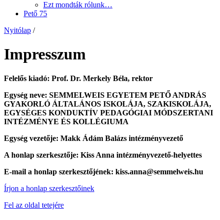
Ezt mondták rólunk…
Pető 75
Nyitólap
/
Impresszum
Felelős kiadó:
Prof. Dr. Merkely Béla, rektor
Egység neve: SEMMELWEIS EGYETEM PETŐ ANDRÁS
GYAKORLÓ ÁLTALÁNOS ISKOLÁJA, SZAKISKOLÁJA,
EGYSÉGES KONDUKTÍV PEDAGÓGIAI MÓDSZERTANI
INTÉZMÉNYE ÉS KOLLÉGIUMA
Egység vezetője: Makk Ádám Balázs intézményvezető
A honlap szerkesztője: Kiss Anna intézményvezető-helyettes
E-mail a honlap szerkesztőjének: kiss.anna@semmelweis.hu
Írjon a honlap szerkesztőinek
Fel az oldal tetejére