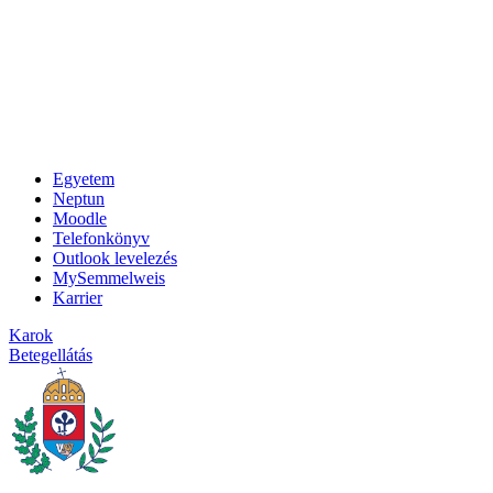
Egyetem
Neptun
Moodle
Telefonkönyv
Outlook levelezés
MySemmelweis
Karrier
Karok
Betegellátás