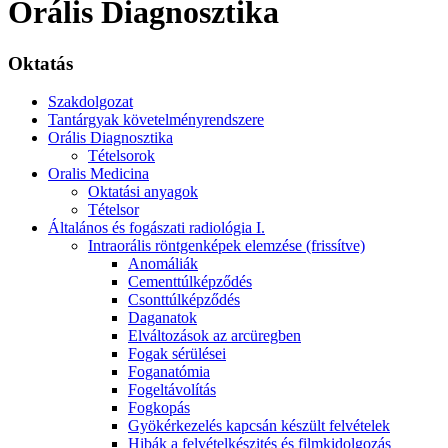
Orális Diagnosztika
Oktatás
Szakdolgozat
Tantárgyak követelményrendszere
Orális Diagnosztika
Tételsorok
Oralis Medicina
Oktatási anyagok
Tételsor
Általános és fogászati radiológia I.
Intraorális röntgenképek elemzése (frissítve)
Anomáliák
Cementtúlképződés
Csonttúlképződés
Daganatok
Elváltozások az arcüregben
Fogak sérülései
Foganatómia
Fogeltávolítás
Fogkopás
Gyökérkezelés kapcsán készült felvételek
Hibák a felvételkészités és filmkidolgozás