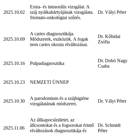
Extra- és intraorális vizsgálat. A
2025.10.02
száj nyálkahártyájának vizsgálata.
Dr. Vályi Péter
Stomato-onkológiai szűrés.
A caries diagnosztikája.
Dr. Kőhidai
2025.10.09
Módszerek, eszközök. A fogak
Zsófia
nem caries okozta elváltozásai.
Dr. Dobó Nagy
2025.10.16
Pulpadiagnosztika
Csaba
2025.10.23
NEMZETI ÜNNEP
A parodontium és a szájhigiéne
2025.10.30
Dr. Vályi Péter
vizsgálatának módszerei.
Az állkapocsízületet, az
állcsontokat és a fogsorokat érintő
Dr. Schmidt
2025.11.06
elváltozások diagnosztikája és
Péter