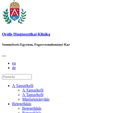
Orális Diagnosztikai Klinika
Semmelweis Egyetem, Fogorvostudományi Kar
en
de
A Tanszékről
A Tanszékről
A Tanszékről
Minőségirányítás
Betegellátás
Betegellátás
Betegellátás