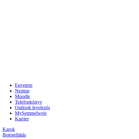
Egyetem
Neptun
Moodle
Telefonkönyv
Outlook levelezés
MySemmelweis
Karrier
Karok
Betegellátás