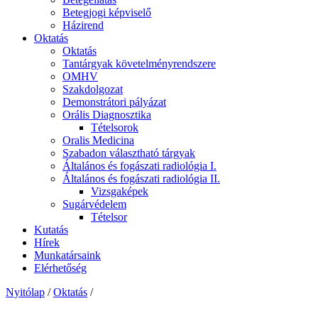
Betegjogi képviselő
Házirend
Oktatás
Oktatás
Tantárgyak követelményrendszere
OMHV
Szakdolgozat
Demonstrátori pályázat
Orális Diagnosztika
Tételsorok
Oralis Medicina
Szabadon választható tárgyak
Általános és fogászati radiológia I.
Általános és fogászati radiológia II.
Vizsgaképek
Sugárvédelem
Tételsor
Kutatás
Hírek
Munkatársaink
Elérhetőség
Nyitólap
/
Oktatás
/