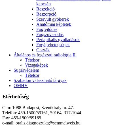
kapcsán
Reszekció
Reszorpció
Szervült gyökerek
Anatómiai képletek
Fogfejlődés
Fogszuvasodás
Periapikális gyulladások
Fogágybetegségek
Ciszták
Általános és fogászati radiológia II.
Tételsor
Vizsgaképek
Sugárvédelem
Tételsor
Szabadon választható tárgyak
OMHV
Elérhetőség
Cím: 1088 Budapest, Szentkirályi u. 47.
Telefon: 459-1500/59161, 59164, 317-1044
Fax: 459-1500/59165
e-mail: oralis.diagnosztika@semmelweis.hu