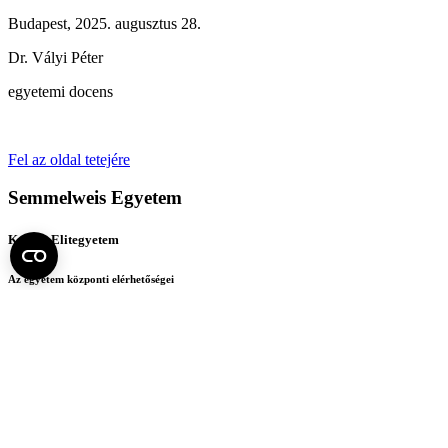
Budapest, 2025. augusztus 28.
Dr. Vályi Péter
egyetemi docens
Fel az oldal tetejére
Semmelweis Egyetem
Kutató-Elitegyetem
Az egyetem központi elérhetőségei
H - 1085 Budapest, Üllői út 26.
+36 1 459-1500 | +36-20-825-1000
Betegellátó klinikáink és intézeteink elérhetőségei →
Egységeink térképen
SEMEDUNIV (KRID: 648905308)