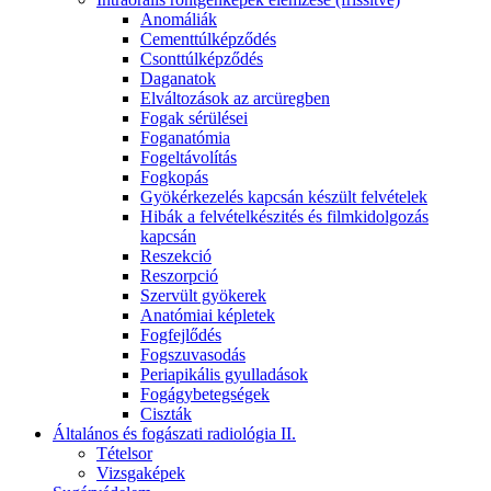
Anomáliák
Cementtúlképződés
Csonttúlképződés
Daganatok
Elváltozások az arcüregben
Fogak sérülései
Foganatómia
Fogeltávolítás
Fogkopás
Gyökérkezelés kapcsán készült felvételek
Hibák a felvételkészités és filmkidolgozás
kapcsán
Reszekció
Reszorpció
Szervült gyökerek
Anatómiai képletek
Fogfejlődés
Fogszuvasodás
Periapikális gyulladások
Fogágybetegségek
Ciszták
Általános és fogászati radiológia II.
Tételsor
Vizsgaképek