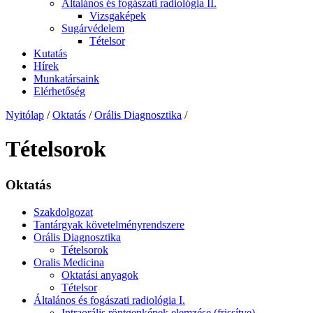
Általános és fogászati radiológia II.
Vizsgaképek
Sugárvédelem
Tételsor
Kutatás
Hírek
Munkatársaink
Elérhetőség
Nyitólap
/
Oktatás
/
Orális Diagnosztika
/
Tételsorok
Oktatás
Szakdolgozat
Tantárgyak követelményrendszere
Orális Diagnosztika
Tételsorok
Oralis Medicina
Oktatási anyagok
Tételsor
Általános és fogászati radiológia I.
Intraorális röntgenképek elemzése (frissítve)