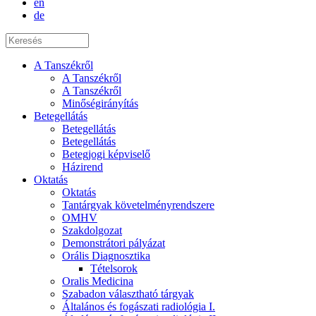
en
de
A Tanszékről
A Tanszékről
A Tanszékről
Minőségirányítás
Betegellátás
Betegellátás
Betegellátás
Betegjogi képviselő
Házirend
Oktatás
Oktatás
Tantárgyak követelményrendszere
OMHV
Szakdolgozat
Demonstrátori pályázat
Orális Diagnosztika
Tételsorok
Oralis Medicina
Szabadon választható tárgyak
Általános és fogászati radiológia I.