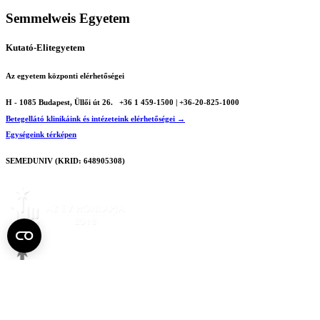
Semmelweis Egyetem
Kutató-Elitegyetem
Az egyetem központi elérhetőségei
H - 1085 Budapest, Üllői út 26.
+36 1 459-1500 | +36-20-825-1000
Betegellátó klinikáink és intézeteink elérhetőségei →
Egységeink térképen
SEMEDUNIV (KRID: 648905308)