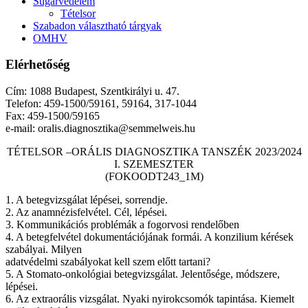
Sugárvédelem
Tételsor
Szabadon választható tárgyak
OMHV
Elérhetőség
Cím: 1088 Budapest, Szentkirályi u. 47.
Telefon: 459-1500/59161, 59164, 317-1044
Fax: 459-1500/59165
e-mail: oralis.diagnosztika@semmelweis.hu
TÉTELSOR –ORÁLIS DIAGNOSZTIKA TANSZÉK 2023/2024
I. SZEMESZTER
(FOKOODT243_1M)
1. A betegvizsgálat lépései, sorrendje.
2. Az anamnézisfelvétel. Cél, lépései.
3. Kommunikációs problémák a fogorvosi rendelőben
4. A betegfelvétel dokumentációjának formái. A konzilium kérések
szabályai. Milyen
adatvédelmi szabályokat kell szem előtt tartani?
5. A Stomato-onkológiai betegvizsgálat. Jelentősége, módszere,
lépései.
6. Az extraorális vizsgálat. Nyaki nyirokcsomók tapintása. Kiemelt