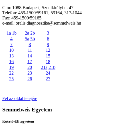
Cím: 1088 Budapest, Szentkirályi u. 47.
Telefon: 459-1500/59161, 59164, 317-1044
Fax: 459-1500/59165
e-mail: oralis.diagnosztika@semmelweis.hu
1a
1b
2a
2b
3
4
5a
5b
6
7
8
9
10
11
12
13
14
15
16
17
18
19
20
21a
21b
22
23
24
25
26
27
Fel az oldal tetejére
Semmelweis Egyetem
Kutató-Elitegyetem