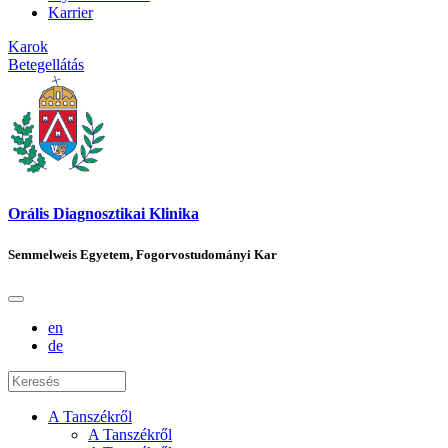
Karrier
Karok
Betegellátás
Orális Diagnosztikai Klinika
Semmelweis Egyetem, Fogorvostudományi Kar
en
de
A Tanszékről
A Tanszékről