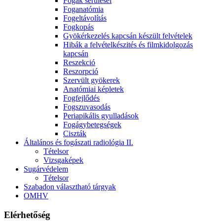
Fogak sérülései
Foganatómia
Fogeltávolítás
Fogkopás
Gyökérkezelés kapcsán készült felvételek
Hibák a felvételkészités és filmkidolgozás
kapcsán
Reszekció
Reszorpció
Szervült gyökerek
Anatómiai képletek
Fogfejlődés
Fogszuvasodás
Periapikális gyulladások
Fogágybetegségek
Ciszták
Általános és fogászati radiológia II.
Tételsor
Vizsgaképek
Sugárvédelem
Tételsor
Szabadon választható tárgyak
OMHV
Elérhetőség