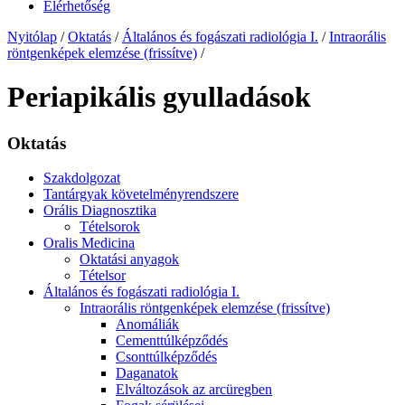
Elérhetőség
Nyitólap
/
Oktatás
/
Általános és fogászati radiológia I.
/
Intraorális
röntgenképek elemzése (frissítve)
/
Periapikális gyulladások
Oktatás
Szakdolgozat
Tantárgyak követelményrendszere
Orális Diagnosztika
Tételsorok
Oralis Medicina
Oktatási anyagok
Tételsor
Általános és fogászati radiológia I.
Intraorális röntgenképek elemzése (frissítve)
Anomáliák
Cementtúlképződés
Csonttúlképződés
Daganatok
Elváltozások az arcüregben