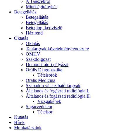
A Tanszékről
Minőségirányítás
Betegellátás
Betegellátás
Betegellátás
Betegjogi képviselő
Házirend
Oktatás
Oktatás
Tantárgyak követelményrendszere
OMHV
Szakdolgozat
Demonstrátori pályázat
Orális Diagnosztika
Tételsorok
Oralis Medicina
Szabadon választható tárgyak
Általános és fogászati radiológia I.
Általános és fogászati radiológia II.
Vizsgaképek
Sugárvédelem
Tételsor
Kutatás
Hírek
Munkatársaink