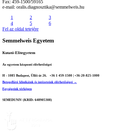
Fax: 459-1500/59165
e-mail: oralis.diagnosztika@semmelweis.hu
1
2
3
4
5
6
Fel az oldal tetejére
Semmelweis Egyetem
Kutató-Elitegyetem
Az egyetem központi elérhetőségei
H - 1085 Budapest, Üllői út 26.
+36 1 459-1500 | +36-20-825-1000
Betegellátó klinikáink és intézeteink elérhetőségei →
Egységeink térképen
SEMEDUNIV (KRID: 648905308)