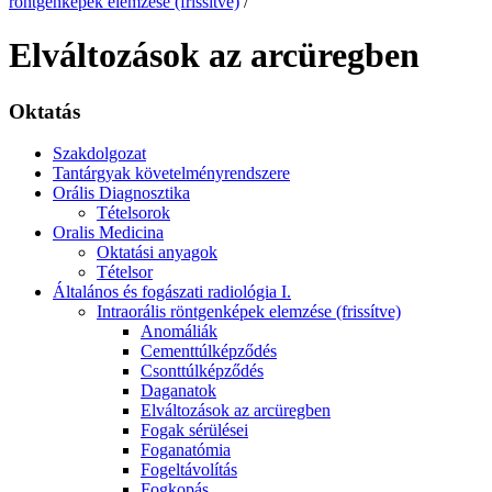
röntgenképek elemzése (frissítve)
/
Elváltozások az arcüregben
Oktatás
Szakdolgozat
Tantárgyak követelményrendszere
Orális Diagnosztika
Tételsorok
Oralis Medicina
Oktatási anyagok
Tételsor
Általános és fogászati radiológia I.
Intraorális röntgenképek elemzése (frissítve)
Anomáliák
Cementtúlképződés
Csonttúlképződés
Daganatok
Elváltozások az arcüregben
Fogak sérülései
Foganatómia
Fogeltávolítás
Fogkopás