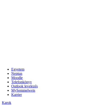
Egyetem
Neptun
Moodle
Telefonkönyv
Outlook levelezés
MySemmelweis
Karrier
Karok