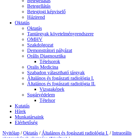
Betegellátás
Betegellátás
Betegjogi képviselő
Házirend
Oktatás
Oktatás
Tantárgyak követelményrendszere
OMHV
Szakdolgozat
Demonstrátori pályázat
Orális Diagnosztika
Tételsorok
Oralis Medicina
Szabadon választható tárgyak
Általános és fogászati radiológia I.
Általános és fogászati radiológia II.
Vizsgaképek
Sugárvédelem
Tételsor
Kutatás
Hírek
Munkatársaink
Elérhetőség
Nyitólap
/
Oktatás
/
Általános és fogászati radiológia I.
/
Intraorális