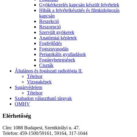
Gyökérkezelés kapcsán készült felvételek
Hibák a felvételkészités és filmkidolgozás
kapcsán
Reszekció
Reszorpció
Szervült gyökerek
Anatómiai képletek
Fogfejlődés
Fogszuvasodás
Periapikális gyulladások
Fogágybetegségek
Ciszták
Általános és fogászati radiológia II.
Tételsor
Vizsgaképek
Sugárvédelem
Tételsor
Szabadon választható tárgyak
OMHV
Elérhetőség
Cím: 1088 Budapest, Szentkirályi u. 47.
Telefon: 459-1500/59161, 59164, 317-1044