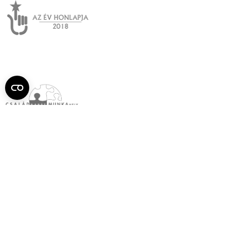
Semmelweis
Egyetem újság
július
Aktuális szám megtekintése (PDF)
Korábbi számok megtekintése
Semmelweis Egyetem