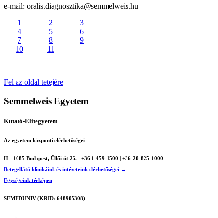
e-mail: oralis.diagnosztika@semmelweis.hu
1
2
3
4
5
6
7
8
9
10
11
Fel az oldal tetejére
Semmelweis Egyetem
Kutató-Elitegyetem
Az egyetem központi elérhetőségei
H - 1085 Budapest, Üllői út 26.
+36 1 459-1500 | +36-20-825-1000
Betegellátó klinikáink és intézeteink elérhetőségei →
Egységeink térképen
SEMEDUNIV (KRID: 648905308)