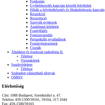
Fogkopás
Gyökérkezelés kapcsán készült felvételek
Hibák a felvételkészités és filmkidolgozás kapcsán
Reszekció
Reszorpció
Szervült gyökerek
Anatómiai képletek
Fogfejlődés
Fogszuvasodás
Periapikális gyulladások
Fogágybetegségek
Ciszták
Általános és fogászati radiológia II.
Tételsor
Vizsgaképek
Sugárvédelem
Tételsor
Szabadon választható tárgyak
OMHV
Elérhetőség
Cím: 1088 Budapest, Szentkirályi u. 47.
Telefon: 459-1500/59161, 59164, 317-1044
Fax: 459-1500/59165