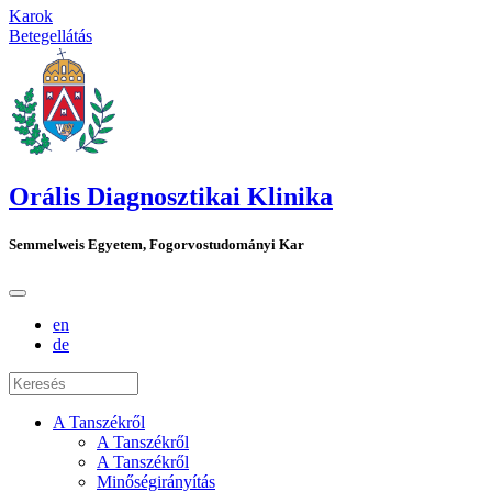
Karok
Betegellátás
Orális Diagnosztikai Klinika
Semmelweis Egyetem, Fogorvostudományi Kar
en
de
A Tanszékről
A Tanszékről
A Tanszékről
Minőségirányítás