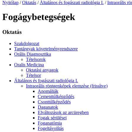
Nyitólap
/
Oktatás
/
Általános és fogászati radiológia I.
/
Intraorális r
Fogágybetegségek
Oktatás
Szakdolgozat
Tantárgyak követelményrendszere
Orális Diagnosztika
Tételsorok
Oralis Medicina
Oktatási anyagok
Tételsor
Általános és fogászati radiológia I.
Intraorális röntgenképek elemzése (frissítve)
Anomáliák
Cementtúlképződés
Csonttúlképződés
Daganatok
Elváltozások az arcüregben
Fogak sérülései
Foganatómia
Fogeltávolítás