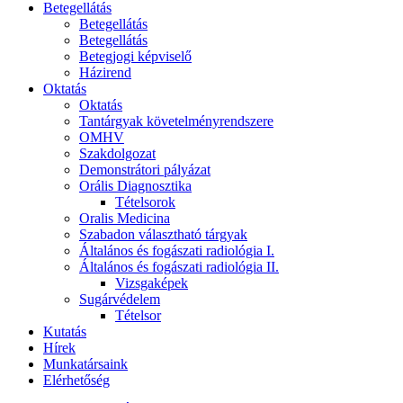
Betegellátás
Betegellátás
Betegellátás
Betegjogi képviselő
Házirend
Oktatás
Oktatás
Tantárgyak követelményrendszere
OMHV
Szakdolgozat
Demonstrátori pályázat
Orális Diagnosztika
Tételsorok
Oralis Medicina
Szabadon választható tárgyak
Általános és fogászati radiológia I.
Általános és fogászati radiológia II.
Vizsgaképek
Sugárvédelem
Tételsor
Kutatás
Hírek
Munkatársaink
Elérhetőség