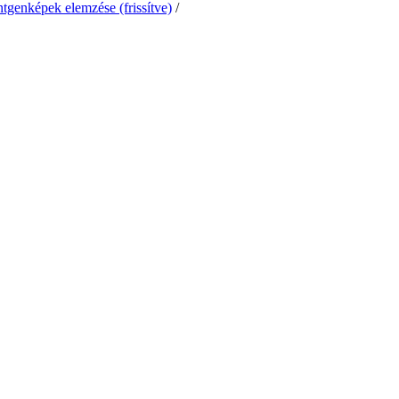
öntgenképek elemzése (frissítve)
/