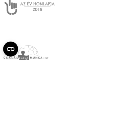
Semmelweis
Egyetem újság
július
Aktuális szám megtekintése (PDF)
Korábbi számok megtekintése
Semmelweis Egyetem
Alumni