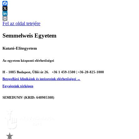
Facebook
X
LinkedIn
Print
Fel az oldal tetejére
Semmelweis Egyetem
Kutató-Elitegyetem
Az egyetem központi elérhetőségei
H - 1085 Budapest, Üllői út 26.
+36 1 459-1500 | +36-20-825-1000
Betegellátó klinikáink és intézeteink elérhetőségei →
Egységeink térképen
SEMEDUNIV (KRID: 648905308)