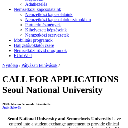
Adatkezelés
Nemzetközi kapcsolataink
Nemzetközi kapcsolataink
Nemzetközi kapcsolatok számokban
Partnerintézmények
Kihelyezett képzéseink
Nemzetközi szervezetek
Mobilitási programok
Hallgatói/oktatói csere
Nemzetközi rövid programok
EUniWell
Nyitólap
/
Pályázati felhívások
/
CALL FOR APPLICATIONS
Seoul National University
2020. február 5. szerda
Közzétette:
Judit Szlovák
Seoul National University and Semmelweis University
have
entered into a student exchange agreement to provide clinical