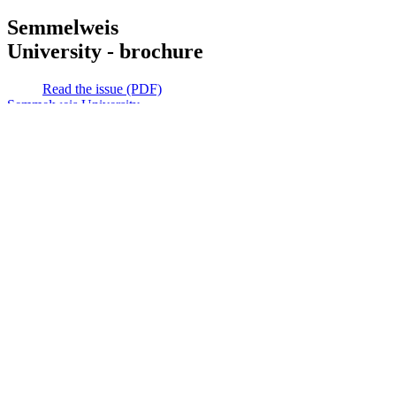
Semmelweis
University - brochure
Read the issue (PDF)
Semmelweis University
Campus Map
Deutschsprachiges Studium
E-Learning (Moodle)
English Language Program
Library
Mobility programs
NEPTUN
Official forms
SeKa
Semmelweis Alumni
Semmelweis Scholar
2026 Semmelweis University - All rights reserved
Data protection
Cookie policy
Impressum
Sitemap