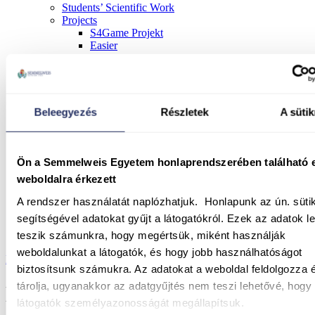
Students’ Scientific Work
Projects
S4Game Projekt
Easier
Kheiron Training System – KTS
ERASMUS+ surgTTT
EducAge
Training Center
Training Center
Beleegyezés
Részletek
A sütik
“George Berci” Surgical Training and Research
Laboratory
Service
Research & Development
Ön a Semmelweis Egyetem honlaprendszerében található 
George Berci’ 100 Birthday
weboldalra érkezett
Animal Care Comittee
Animal Care Comittee
A rendszer használatát naplózhatjuk.
Honlapunk az ún. süti
Semmelweis University’s Institutional Animal Care and
segítségével adatokat gyűjt a látogatókról. Ezek az adatok l
Use Committee
teszik számunkra, hogy megértsük, miként használják
Contacts
weboldalunkat a látogatók, és hogy jobb használhatóságot
Home
/
Education
/
biztosítsunk számukra. Az adatokat a weboldal feldolgozza 
tárolja, ugyanakkor az adatgyűjtés nem teszi lehetővé, hogy
Education
látogatók személyazonosságát megállapítsuk.