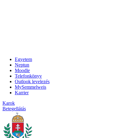
Egyetem
Neptun
Moodle
Telefonkönyv
Outlook levelezés
MySemmelweis
Karrier
Karok
Betegellátás