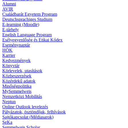
Alumni
AVIR
Családbarát Egyetem Program
Deutschsprachiges Studium
E-learning (Moodle)
E-tárhely
English Language Program
Esélyegyenlőség és Etikai Kódex
Eseménynaptár
HÖK
Karrier
Kedvezmények
Könyvtár
Körlevelek, utasítások
Közbeszerzések
Közérdekű adatok
Minőségpolitika
MySemmelweis
Nemzetközi Mobilitás
Neptun
Online Outlook levelezés
Pályázatok, ösztöndíjak, felhívások
Sajtókapcsolat (Médiasarok)
SeKa
Semmelweis Scholar