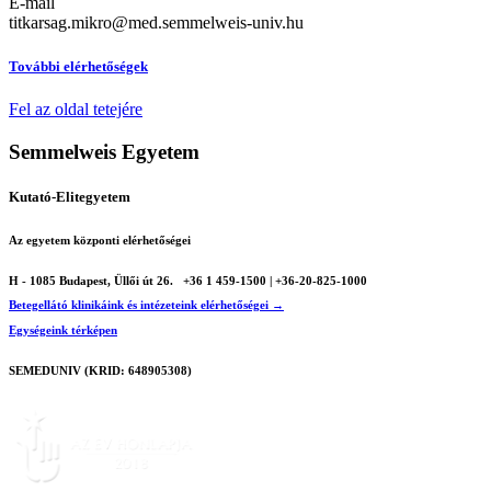
E-mail
titkarsag.mikro@med.semmelweis-univ.hu
További elérhetőségek
Fel az oldal tetejére
Semmelweis Egyetem
Kutató-Elitegyetem
Az egyetem központi elérhetőségei
H - 1085 Budapest, Üllői út 26.
+36 1 459-1500 | +36-20-825-1000
Betegellátó klinikáink és intézeteink elérhetőségei →
Egységeink térképen
SEMEDUNIV (KRID: 648905308)