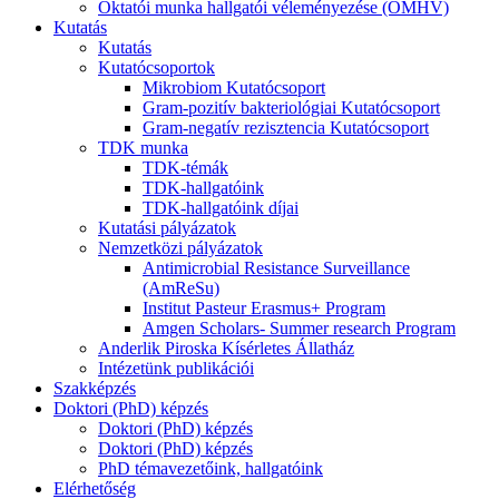
Oktatói munka hallgatói véleményezése (OMHV)
Kutatás
Kutatás
Kutatócsoportok
Mikrobiom Kutatócsoport
Gram-pozitív bakteriológiai Kutatócsoport
Gram-negatív rezisztencia Kutatócsoport
TDK munka
TDK-témák
TDK-hallgatóink
TDK-hallgatóink díjai
Kutatási pályázatok
Nemzetközi pályázatok
Antimicrobial Resistance Surveillance
(AmReSu)
Institut Pasteur Erasmus+ Program
Amgen Scholars- Summer research Program
Anderlik Piroska Kísérletes Állatház
Intézetünk publikációi
Szakképzés
Doktori (PhD) képzés
Doktori (PhD) képzés
Doktori (PhD) képzés
PhD témavezetőink, hallgatóink
Elérhetőség