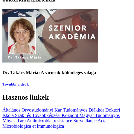
Dr. Takács Mária: A vírusok különleges világa
További videók
Hasznos linkek
Általános Orvostudományi Kar
Tudományos Diákkör
Doktori
Iskola
Szak- és Továbbképzési Központ
Magyar Tudományos
Művek Tára
Antimicrobial resistance Surveillance
Acta
Microbiologica et Immunologica