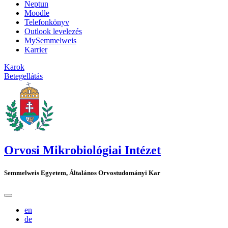
Neptun
Moodle
Telefonkönyv
Outlook levelezés
MySemmelweis
Karrier
Karok
Betegellátás
Orvosi Mikrobiológiai Intézet
Semmelweis Egyetem, Általános Orvostudományi Kar
en
de