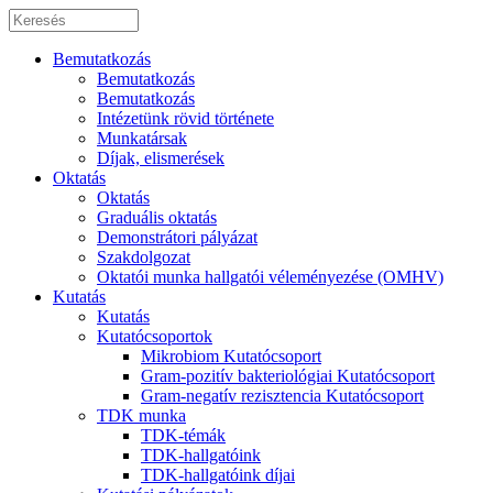
Bemutatkozás
Bemutatkozás
Bemutatkozás
Intézetünk rövid története
Munkatársak
Díjak, elismerések
Oktatás
Oktatás
Graduális oktatás
Demonstrátori pályázat
Szakdolgozat
Oktatói munka hallgatói véleményezése (OMHV)
Kutatás
Kutatás
Kutatócsoportok
Mikrobiom Kutatócsoport
Gram-pozitív bakteriológiai Kutatócsoport
Gram-negatív rezisztencia Kutatócsoport
TDK munka
TDK-témák
TDK-hallgatóink
TDK-hallgatóink díjai