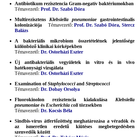
Antibiotikum rezisztencia Gram-negatív baktériumokban
Témavezető:
Prof. Dr. Szabó Dóra
Multirezisztens
Klebsiella pneumoniae
gastrointestinalis
kolonizációja
Témavezető:
Prof. Dr. Szabó Dóra, Stercz
Balázs
A bakteriális mikrobiom összetételének jelentősége
különböző klinikai kórképekben
Témavezető:
Dr. Ostorházi Eszter
Új antibakteriális vegyületek in vitro és in vivo
hatékonysági vizsgálata
Témavezető:
Dr. Ostorházi Eszter
Examination of
Staphylococci
and
Streptococci
Témavezető:
Dr. Dobay Orsolya
Fluorokinolon rezisztencia kialakulása
Klebsiella
pneumoniae
és
Escherichia coli
törzsekben
Témavezető:
Dr. Kocsis Béla
Sindbis-vírus átfertőzöttség meghatározása a véradók és
az ismeretlen eredetű
kiütéses megbetegedésben
szenvedők között