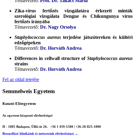
Témavezető:
Prof. Dr. Takács Mária
Zika-vírus fertőzés vizsgálatára érkezett minták
szerológiai vizsgálata Dengue és
Chikungunya vírus
fertőzés irányába
Témavezető:
Dr. Nagy Orsolya
Staphylococcus aureus
terjedése játszótereken és kültéri
edzőgépeken
Témavezető:
Dr. Horváth Andrea
Differences in cellwall structure of
Staphylococcus aureus
strains
Témavezető:
Dr. Horváth Andrea
Fel az oldal tetejére
Semmelweis Egyetem
Kutató-Elitegyetem
Az egyetem központi elérhetőségei
H - 1085 Budapest, Üllői út 26.
+36 1 459-1500 | +36-20-825-1000
Betegellátó klinikáink és intézeteink elérhetőségei →