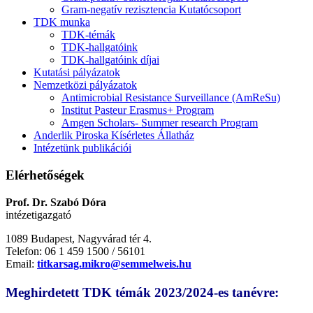
Gram-negatív rezisztencia Kutatócsoport
TDK munka
TDK-témák
TDK-hallgatóink
TDK-hallgatóink díjai
Kutatási pályázatok
Nemzetközi pályázatok
Antimicrobial Resistance Surveillance (AmReSu)
Institut Pasteur Erasmus+ Program
Amgen Scholars- Summer research Program
Anderlik Piroska Kísérletes Állatház
Intézetünk publikációi
Elérhetőségek
Prof. Dr. Szabó Dóra
intézetigazgató
1089 Budapest, Nagyvárad tér 4.
Telefon: 06 1 459 1500 / 56101
Email:
titkarsag.mikro@semmelweis.hu
Meghirdetett TDK témák 2023/2024-es tanévre: