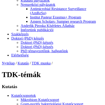
Kutatási pályázatok
Nemzetközi pályázatok
Antimicrobial Resistance Surveillance
(AmReSu)
Institut Pasteur Erasmus+ Program
Amgen Scholars- Summer research Program
Anderlik Piroska Kísérletes Állatház
Intézetünk publikációi
Szakképzés
Doktori (PhD) képzés
Doktori (PhD) képzés
Doktori (PhD) képzés
PhD témavezetőink, hallgatóink
Elérhetőség
Nyitólap
/
Kutatás
/
TDK munka
/
TDK-témák
Kutatás
Kutatócsoportok
Mikrobiom Kutatócsoport
Gram-pozitív bakteriológiai Kutatócsoport