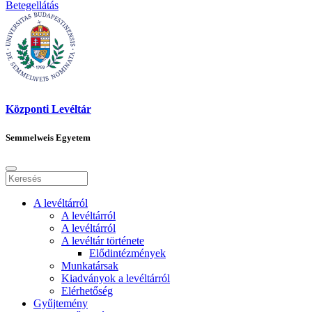
Betegellátás
Központi Levéltár
Semmelweis Egyetem
A levéltárról
A levéltárról
A levéltárról
A levéltár története
Elődintézmények
Munkatársak
Kiadványok a levéltárról
Elérhetőség
Gyűjtemény