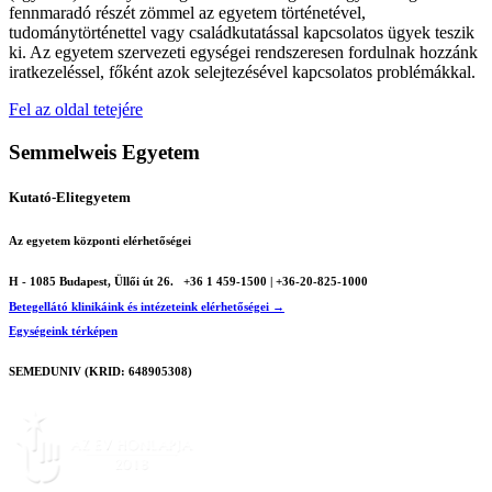
fennmaradó részét zömmel az egyetem történetével,
tudománytörténettel vagy családkutatással kapcsolatos ügyek teszik
ki. Az egyetem szervezeti egységei rendszeresen fordulnak hozzánk
iratkezeléssel, főként azok selejtezésével kapcsolatos problémákkal.
Fel az oldal tetejére
Semmelweis Egyetem
Kutató-Elitegyetem
Az egyetem központi elérhetőségei
H - 1085 Budapest, Üllői út 26.
+36 1 459-1500 | +36-20-825-1000
Betegellátó klinikáink és intézeteink elérhetőségei →
Egységeink térképen
SEMEDUNIV (KRID: 648905308)