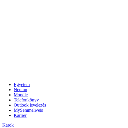
Egyetem
Neptun
Moodle
Telefonkönyv
Outlook levelezés
MySemmelweis
Karrier
Karok