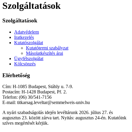
Szolgáltatások
Szolgáltatások
Adatvédelem
Iratkezelés
Kutatószolgálat
Kutatótermi szabályzat
Másolatkészítés árai
Ügyfélszolgálat
Kölcsönzés
Elérhetőség
Cím: H-1085 Budapest, Stáhly u. 7-9.
Postacím: H-1428 Budapest, Pf. 2.
Telefon: (06) 30/541-7156
E-mail: titkarsag.leveltar@semmelweis-univ.hu
A nyári szabadságolás idején levéltárunk 2026. július 27. és
augusztus 23. között zárva tart. Nyitás: augusztus 24-én. Kutatóink
szíves megértését kérjük.