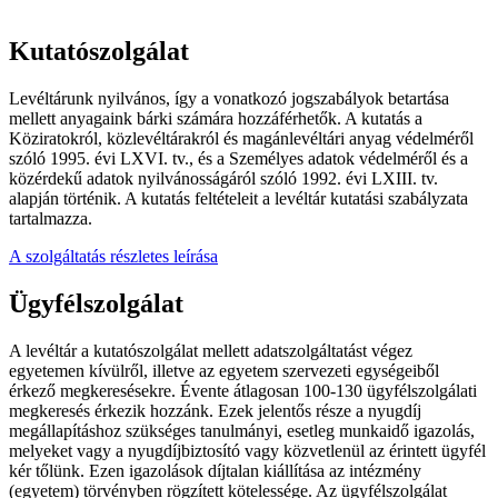
Kutatószolgálat
Levéltárunk nyilvános, így a vonatkozó jogszabályok betartása
mellett anyagaink bárki számára hozzáférhetők. A kutatás a
Köziratokról, közlevéltárakról és magánlevéltári anyag védelméről
szóló 1995. évi LXVI. tv., és a Személyes adatok védelméről és a
közérdekű adatok nyilvánosságáról szóló 1992. évi LXIII. tv.
alapján történik. A kutatás feltételeit a levéltár kutatási szabályzata
tartalmazza.
A szolgáltatás részletes leírása
Ügyfélszolgálat
A levéltár a kutatószolgálat mellett adatszolgáltatást végez
egyetemen kívülről, illetve az egyetem szervezeti egységeiből
érkező megkeresésekre. Évente átlagosan 100-130 ügyfélszolgálati
megkeresés érkezik hozzánk. Ezek jelentős része a nyugdíj
megállapításhoz szükséges tanulmányi, esetleg munkaidő igazolás,
melyeket vagy a nyugdíjbiztosító vagy közvetlenül az érintett ügyfél
kér tőlünk. Ezen igazolások díjtalan kiállítása az intézmény
(egyetem) törvényben rögzített kötelessége. Az ügyfélszolgálat