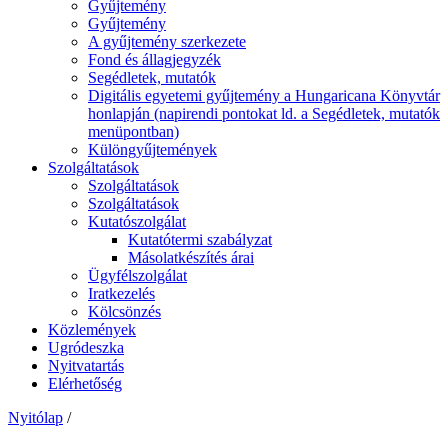
Gyűjtemény
Gyűjtemény
A gyűjtemény szerkezete
Fond és állagjegyzék
Segédletek, mutatók
Digitális egyetemi gyűjtemény a Hungaricana Könyvtár
honlapján (napirendi pontokat ld. a Segédletek, mutatók
menüpontban)
Különgyűjtemények
Szolgáltatások
Szolgáltatások
Szolgáltatások
Kutatószolgálat
Kutatótermi szabályzat
Másolatkészítés árai
Ügyfélszolgálat
Iratkezelés
Kölcsönzés
Közlemények
Ugródeszka
Nyitvatartás
Elérhetőség
Nyitólap
/