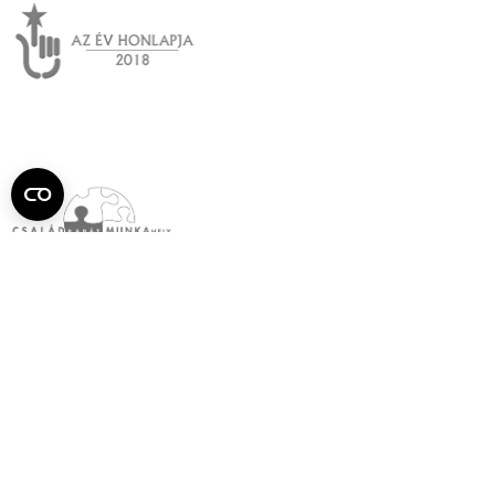
Semmelweis
Egyetem újság
július
Aktuális szám megtekintése (PDF)
Korábbi számok megtekintése
Semmelweis Egyetem