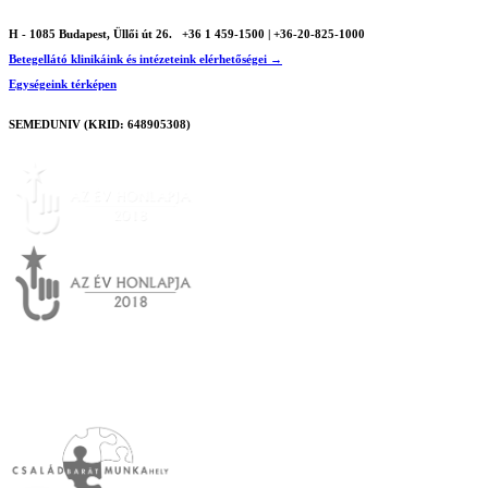
H - 1085 Budapest, Üllői út 26.
+36 1 459-1500 | +36-20-825-1000
Betegellátó klinikáink és intézeteink elérhetőségei →
Egységeink térképen
SEMEDUNIV (KRID: 648905308)