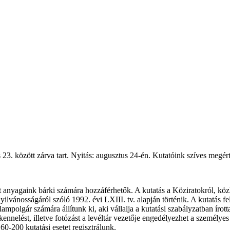
 23. között zárva tart. Nyitás: augusztus 24-én. Kutatóink szíves megért
t anyagaink bárki számára hozzáférhetők. A kutatás a Köziratokról, köz
ánosságáról szóló 1992. évi LXIII. tv. alapján történik. A kutatás felté
ampolgár számára állítunk ki, aki vállalja a kutatási szabályzatban írot
nelést, illetve fotózást a levéltár vezetője engedélyezhet a személy
60-200 kutatási esetet regisztrálunk.