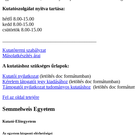
Kutatószolgálat nyitva tartása:
hétfő 8.00-15.00
kedd 8.00-15.00
csütörtök 8.00-15.00
_______________________________________
Kutatótermi szabályzat
Másolatkészítés árai
A kutatáshoz szükséges űrlapok:
Kutatói nyilatkozat
(letöltés doc formátumban)
Kérelem látogatói jegy kiadásához
(letöltés doc formátumban)
Támogatói nyilatkozat tudományos kutatáshoz
(letöltés doc formátu
Fel az oldal tetejére
Semmelweis Egyetem
Kutató-Elitegyetem
Az egyetem központi elérhetőségei