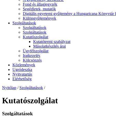
Fond és állagjegyzék
Segédletek, mutatók
Digitális egyetemi gyűjtemény a Hungaricana Könyvtár h
Különgyűjtemények
Szolgáltatások
Szolgáltatások
Szolgáltatások
Kutatószolgálat
Kutatótermi szabályzat
Másolatkészítés árai
Ügyfélszolgálat
Iratkezelés
Kölcsönzés
Közlemények
Ugródeszka
Nyitvatartás
Elérhetőség
Nyitólap
/
Szolgáltatások
/
Kutatószolgálat
Szolgáltatások