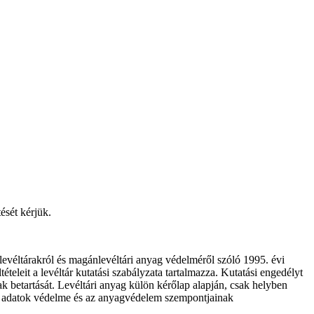
ését kérjük.
levéltárakról és magánlevéltári anyag védelméről szóló 1995. évi
teleit a levéltár kutatási szabályzata tartalmazza. Kutatási engedélyt
tak betartását. Levéltári anyag külön kérőlap alapján, csak helyben
es adatok védelme és az anyagvédelem szempontjainak