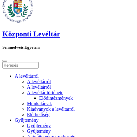
Központi Levéltár
Semmelweis Egyetem
A levéltárról
A levéltárról
A levéltárról
A levéltár története
Elődintézmények
Munkatársak
Kiadványok a levéltárról
Elérhetőség
Gyűjtemény
Gyűjtemény
Gyűjtemény
A gyűjtemény szerkezete