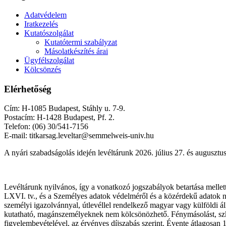
Adatvédelem
Iratkezelés
Kutatószolgálat
Kutatótermi szabályzat
Másolatkészítés árai
Ügyfélszolgálat
Kölcsönzés
Elérhetőség
Cím: H-1085 Budapest, Stáhly u. 7-9.
Postacím: H-1428 Budapest, Pf. 2.
Telefon: (06) 30/541-7156
E-mail: titkarsag.leveltar@semmelweis-univ.hu
A nyári szabadságolás idején levéltárunk 2026. július 27. és augusztus
Levéltárunk nyilvános, így a vonatkozó jogszabályok betartása mellet
LXVI. tv., és a Személyes adatok védelméről és a közérdekű adatok nyilv
személyi igazolvánnyal, útlevéllel rendelkező magyar vagy külföldi áll
kutatható, magánszemélyeknek nem kölcsönözhető. Fénymásolást, szken
figyelembevételével, az érvényes díjszabás szerint. Évente átlagosan 1