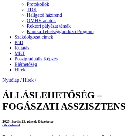
Protokollok
TDK
Hallgatói házirend
OMHV adatok
Rektori pályázat témák
Klinika Tehetséggondozó Program
Szakdolgozat címek
PhD
Kutatás
MET
Posztgraduális Képzés
Elérhetőség
Hírek
Nyitólap
/
Hírek
/
ÁLLÁSLEHETŐSÉG –
FOGÁSZATI ASSZISZTENS
2025. április 25. péntek
Közzétette:
cifrakdaniel