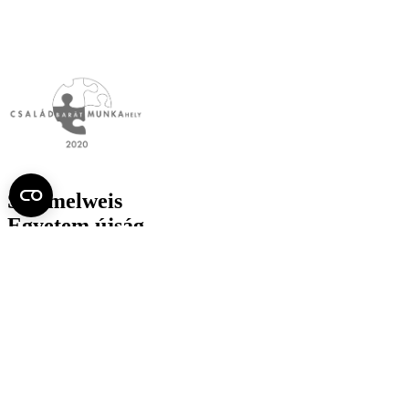
Semmelweis
Egyetem újság
július
Aktuális szám megtekintése (PDF)
Korábbi számok megtekintése
Semmelweis Egyetem
Alumni
AVIR
Családbarát Egyetem Program
Deutschsprachiges Studium