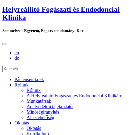
Helyreállító Fogászati és Endodonciai
Klinika
Semmelweis Egyetem, Fogorvostudományi Kar
en
de
Pácienseinknek
Rólunk
Rólunk
A Helyreállító Fogászati és Endodonciai Klinikáról
Munkatársak
Adatvédelmi tájékoztató
Minőségirányítás
Álláslehetőség
Oktatás
Oktatás
Kurrikulum