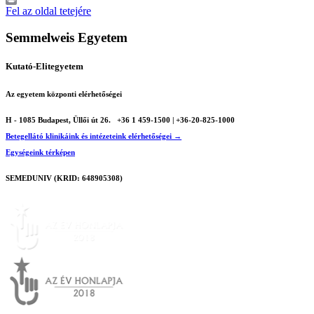
Print
Fel az oldal tetejére
Semmelweis Egyetem
Kutató-Elitegyetem
Az egyetem központi elérhetőségei
H - 1085 Budapest, Üllői út 26.
+36 1 459-1500 | +36-20-825-1000
Betegellátó klinikáink és intézeteink elérhetőségei →
Egységeink térképen
SEMEDUNIV (KRID: 648905308)