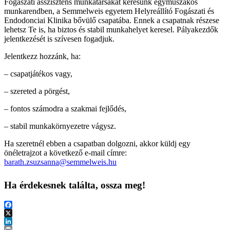
Fogászati asszisztens munkatársakat keresünk egyműszakos
munkarendben, a Semmelweis egyetem Helyreállító Fogászati és
Endodonciai Klinika bővülő csapatába. Ennek a csapatnak részese
lehetsz Te is, ha biztos és stabil munkahelyet keresel. Pályakezdők
jelentkezését is szívesen fogadjuk.
Jelentkezz hozzánk, ha:
– csapatjátékos vagy,
– szereted a pörgést,
– fontos számodra a szakmai fejlődés,
– stabil munkakörnyezetre vágysz.
Ha szeretnél ebben a csapatban dolgozni, akkor küldj egy
önéletrajzot a következő e-mail címre:
barath.zsuzsanna@semmelweis.hu
Ha érdekesnek találta, ossza meg!
Facebook
X
LinkedIn