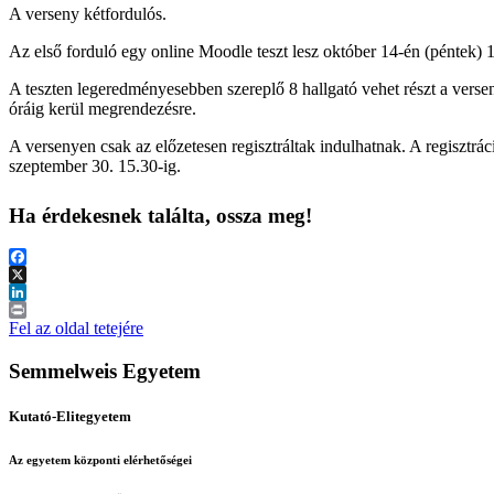
A verseny kétfordulós.
Az első forduló egy online Moodle teszt lesz október 14-én (péntek) 1
A teszten legeredményesebben szereplő 8 hallgató vehet részt a vers
óráig kerül megrendezésre.
A versenyen csak az előzetesen regisztráltak indulhatnak. A regisztrá
szeptember 30. 15.30-ig.
Ha érdekesnek találta, ossza meg!
Facebook
X
LinkedIn
Print
Fel az oldal tetejére
Semmelweis Egyetem
Kutató-Elitegyetem
Az egyetem központi elérhetőségei