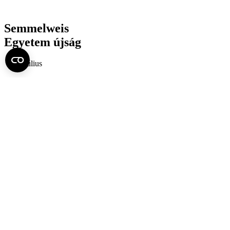
Semmelweis
Egyetem újság
július
Aktuális szám megtekintése (PDF)
Korábbi számok megtekintése
Semmelweis Egyetem
Alumni
AVIR
Családbarát Egyetem Program
Deutschsprachiges Studium
E-learning (Moodle)
E-tárhely
English Language Program
Esélyegyenlőség és Etikai Kódex
Eseménynaptár
HÖK
Karrier
Kedvezmények
Könyvtár
Körlevelek, utasítások