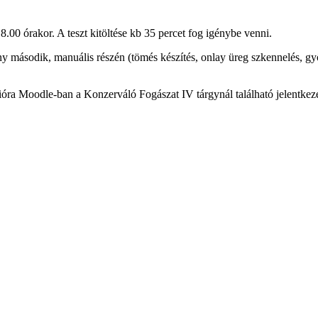
8.00 órakor. A teszt kitöltése kb 35 percet fog igénybe venni.
eny második, manuális részén (tömés készítés, onlay üreg szkennelés, 
cióra Moodle-ban a Konzerváló Fogászat IV tárgynál található jelentkez