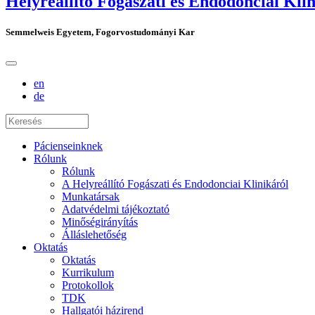
Helyreállító Fogászati és Endodonciai Kli
Semmelweis Egyetem, Fogorvostudományi Kar
en
de
Pácienseinknek
Rólunk
Rólunk
A Helyreállító Fogászati és Endodonciai Klinikáról
Munkatársak
Adatvédelmi tájékoztató
Minőségirányítás
Álláslehetőség
Oktatás
Oktatás
Kurrikulum
Protokollok
TDK
Hallgatói házirend