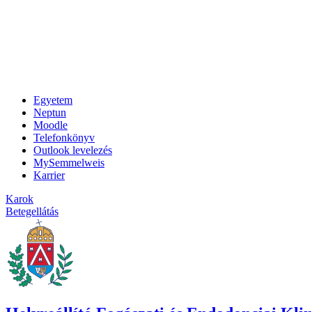
Egyetem
Neptun
Moodle
Telefonkönyv
Outlook levelezés
MySemmelweis
Karrier
Karok
Betegellátás