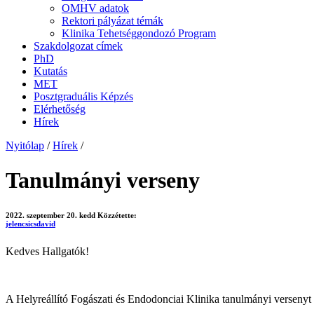
OMHV adatok
Rektori pályázat témák
Klinika Tehetséggondozó Program
Szakdolgozat címek
PhD
Kutatás
MET
Posztgraduális Képzés
Elérhetőség
Hírek
Nyitólap
/
Hírek
/
Tanulmányi verseny
2022. szeptember 20. kedd
Közzétette:
jelencsicsdavid
Kedves Hallgatók!
A Helyreállító Fogászati és Endodonciai Klinika tanulmányi versenyt