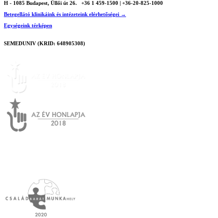
H - 1085 Budapest, Üllői út 26.
+36 1 459-1500 | +36-20-825-1000
Betegellátó klinikáink és intézeteink elérhetőségei →
Egységeink térképen
SEMEDUNIV (KRID: 648905308)