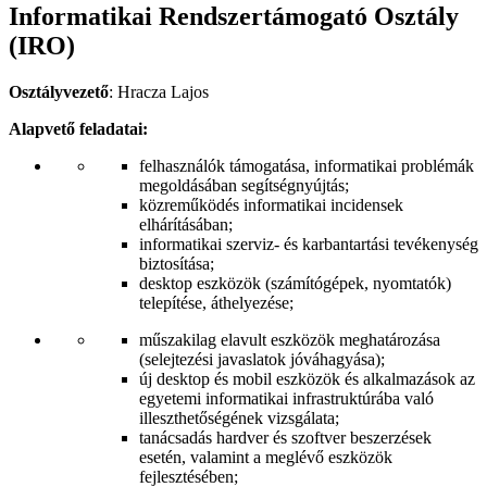
Informatikai Rendszertámogató Osztály
(IRO)
Osztályvezető
: Hracza Lajos
Alapvető feladatai:
felhasználók támogatása, informatikai problémák
megoldásában segítségnyújtás;
közreműködés informatikai incidensek
elhárításában;
informatikai szerviz- és karbantartási tevékenység
biztosítása;
desktop eszközök (számítógépek, nyomtatók)
telepítése, áthelyezése;
műszakilag elavult eszközök meghatározása
(selejtezési javaslatok jóváhagyása);
új desktop és mobil eszközök és alkalmazások az
egyetemi informatikai infrastruktúrába való
illeszthetőségének vizsgálata;
tanácsadás hardver és szoftver beszerzések
esetén, valamint a meglévő eszközök
fejlesztésében;