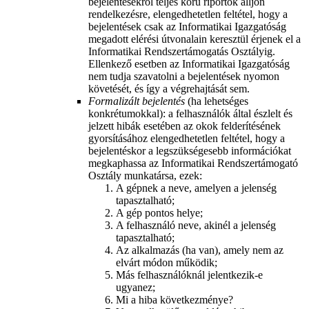
bejelentésekről teljes körű riportok álljon
rendelkezésre, elengedhetetlen feltétel, hogy a
bejelentések csak az Informatikai Igazgatóság
megadott elérési útvonalain keresztül érjenek el a
Informatikai Rendszertámogatás Osztályig.
Ellenkező esetben az Informatikai Igazgatóság
nem tudja szavatolni a bejelentések nyomon
követését, és így a végrehajtását sem.
Formalizált bejelentés
(ha lehetséges
konkrétumokkal): a felhasználók által észlelt és
jelzett hibák esetében az okok felderítésének
gyorsításához elengedhetetlen feltétel, hogy a
bejelentéskor a legszükségesebb információkat
megkaphassa az Informatikai Rendszertámogató
Osztály munkatársa, ezek:
A gépnek a neve, amelyen a jelenség
tapasztalható;
A gép pontos helye;
A felhasználó neve, akinél a jelenség
tapasztalható;
Az alkalmazás (ha van), amely nem az
elvárt módon működik;
Más felhasználóknál jelentkezik-e
ugyanez;
Mi a hiba következménye?