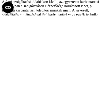
A fenti szolgáltatási időablakon kívüli, az egyeztetett karbantartási
időablakban a szolgáltatások elérhetősége korlátozott lehet, pl.
központi karbantartási, telepítési munkák miatt. A tervezett,
szolgáltatás korlátozásával járó karbantartási vagy egyéb technikai
okból szükséges beavatkozásokat a tervezett időpont előtt legalább 2
munkanappal korábban az Informatikai Főigazgatóság jelzi.
Amennyiben technikailag lehetséges, a szolgáltatás karbantartásával
járó feladatokat a szolgáltatási időablakon kívül végezzük el.
Szolgáltatási szint megállapodás (SLA)
A munkanapokon bejelentett hibák esetén 1 munkanapon belül
megkezdjük a probléma kezelését. A munkaszüneti napokon a hibák
javítását az első munkanapon tudjuk megkezdeni.
Fel az oldal tetejére
Semmelweis Egyetem
Kutató-Elitegyetem
Az egyetem központi elérhetőségei
H - 1085 Budapest, Üllői út 26.
+36 1 459-1500 | +36-20-825-1000