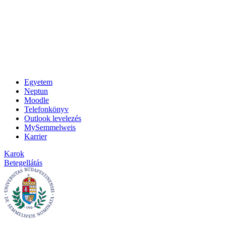
Egyetem
Neptun
Moodle
Telefonkönyv
Outlook levelezés
MySemmelweis
Karrier
Karok
Betegellátás