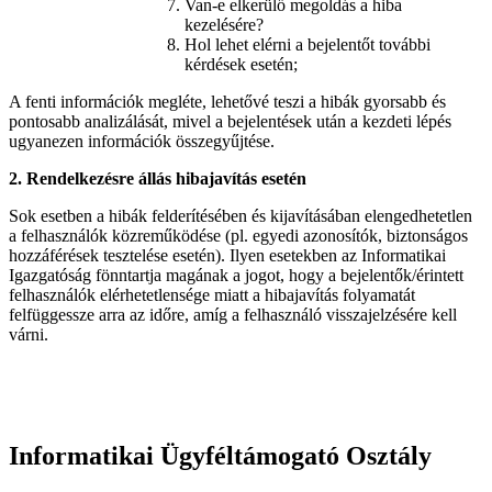
Van-e elkerülő megoldás a hiba
kezelésére?
Hol lehet elérni a bejelentőt további
kérdések esetén;
A fenti információk megléte, lehetővé teszi a hibák gyorsabb és
pontosabb analizálását, mivel a bejelentések után a kezdeti lépés
ugyanezen információk összegyűjtése.
2. Rendelkezésre állás hibajavítás esetén
Sok esetben a hibák felderítésében és kijavításában elengedhetetlen
a felhasználók közreműködése (pl. egyedi azonosítók, biztonságos
hozzáférések tesztelése esetén). Ilyen esetekben az Informatikai
Igazgatóság fönntartja magának a jogot, hogy a bejelentők/érintett
felhasználók elérhetetlensége miatt a hibajavítás folyamatát
felfüggessze arra az időre, amíg a felhasználó visszajelzésére kell
várni.
Informatikai Ügyféltámogató Osztály