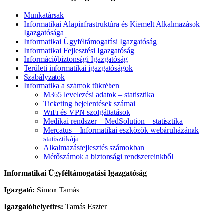
Munkatársak
Informatikai Alapinfrastruktúra és Kiemelt Alkalmazások
Igazgatósága
Informatikai Ügyféltámogatási Igazgatóság
Informatikai Fejlesztési Igazgatóság
Információbiztonsági Igazgatóság
Területi informatikai igazgatóságok
Szabályzatok
Informatika a számok tükrében
M365 levelezési adatok – statisztika
Ticketing bejelentések számai
WiFi és VPN szolgáltatások
Medikai rendszer – MedSolution – statisztika
Mercatus – Informatikai eszközök webáruházának
statisztikája
Alkalmazásfejlesztés számokban
Mérőszámok a biztonsági rendszereinkből
Informatikai Ügyféltámogatási Igazgatóság
Igazgató:
Simon Tamás
Igazgatóhelyettes:
Tamás Eszter