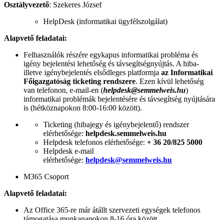
Osztályvezető
: Szekeres József
HelpDesk (informatikai ügyfélszolgálat)
Alapvető feladatai:
Felhasználók részére egykapus informatikai probléma és
igény bejelentési lehetőség és távsegítségnyújtás. A hiba-
illetve igénybejelentés elsődleges platformja
az Informatikai
Főigazgatóság ticketing rendszere
. Ezen kívül lehetőség
van telefonon, e-mail-en (
helpdesk@semmelweis.hu
)
informatikai problémák bejelentésére és távsegítség nyújtására
is (hétköznapokon 8:00-16:00 között).
Ticketing (hibajegy és igénybejelentő) rendszer
elérhetősége:
helpdesk.semmelweis.hu
Helpdesk telefonos elérhetősége:
+ 36 20/825 5000
Helpdesk e-mail
elérhetősége:
helpdesk@semmelweis.hu
M365 Csoport
Alapvető feladatai:
Az Office 365-re már átállt szervezeti egységek telefonos
támogatása munkanapokon 8-16 óra között.