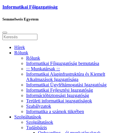
Informatikai Főigazgatóság
Semmelweis Egyetem
Hírek
Rólunk
Rólunk
Informatikai Főigazgatóság bemutatása
::: Munkatársak :::
Informatikai Alapinfrastruktúra és Kiemelt
Alkalmazások Igazgatósága
Informatikai Ügyféltámogatási Igazgatóság
Informatikai Fejlesztési Igazgatóság
Információbiztonsági Igazgatóság
Területi informatikai igazgatóságok
Szabályzatok
Informatika a számok tükrében
Szolgáltatások
Szolgáltatások
Tudásbázis
Onboarding – új munkatársaknak