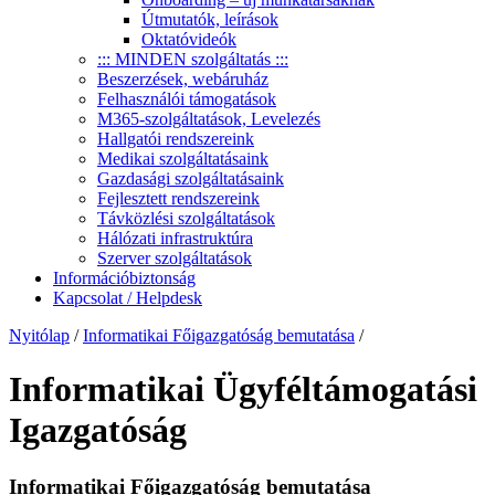
Útmutatók, leírások
Oktatóvideók
::: MINDEN szolgáltatás :::
Beszerzések, webáruház
Felhasználói támogatások
M365-szolgáltatások, Levelezés
Hallgatói rendszereink
Medikai szolgáltatásaink
Gazdasági szolgáltatásaink
Fejlesztett rendszereink
Távközlési szolgáltatások
Hálózati infrastruktúra
Szerver szolgáltatások
Információbiztonság
Kapcsolat / Helpdesk
Nyitólap
/
Informatikai Főigazgatóság bemutatása
/
Informatikai Ügyféltámogatási
Igazgatóság
Informatikai Főigazgatóság bemutatása