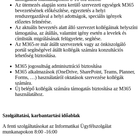
Az ütemezés alapján sorra kerülő szervezeti egységek M365
bevezetésének előkészítése, egyeztetés a helyi
rendszergazdával a helyi adottságok, speciális igények
előzetes felmérése.
Az aktuális bevezetés alatt álló szervezet kollégáinak helyszíni
támogatása, az átállás, valamint igény esetén a levelek és
címlisták migrálásának felügyelete, segítése.
Az M365-re már átállt szervezetek vagy az önkiszolgáló
portál segítségével átállt kollégák számára konzultációs
lehetőség biztosítása.
M365 jogosultság adminisztráció biztosítása
M365 alkalmazások (OneDrive, SharePoint, Teams, Planner,
Forms, …) használatáról oktatások szervezése kollégák
számára.
Új belépő kollégák számára támogatás biztosítása az M365
használatához.
Szolgáltatási, karbantartási időablak
A fenti szolgáltatásokat az Informatikai Ügyfélszolgálat
munkanapokon 8:00 -16:00