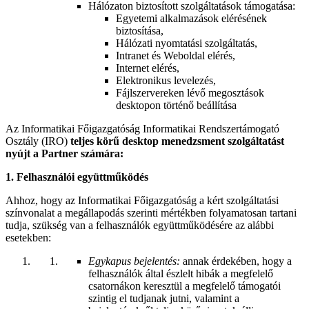
Hálózaton biztosított szolgáltatások támogatása:
Egyetemi alkalmazások elérésének
biztosítása,
Hálózati nyomtatási szolgáltatás,
Intranet és Weboldal elérés,
Internet elérés,
Elektronikus levelezés,
Fájlszervereken lévő megosztások
desktopon történő beállítása
Az Informatikai Főigazgatóság Informatikai Rendszertámogató
Osztály (IRO)
teljes körű
desktop menedzsment szolgáltatást
nyújt a Partner számára:
1. Felhasználói együttműködés
Ahhoz, hogy az Informatikai Főigazgatóság a kért szolgáltatási
színvonalat a megállapodás szerinti mértékben folyamatosan tartani
tudja, szükség van a felhasználók együttműködésére az alábbi
esetekben:
Egykapus bejelentés:
annak érdekében, hogy a
felhasználók által észlelt hibák a megfelelő
csatornákon keresztül a megfelelő támogatói
szintig el tudjanak jutni, valamint a