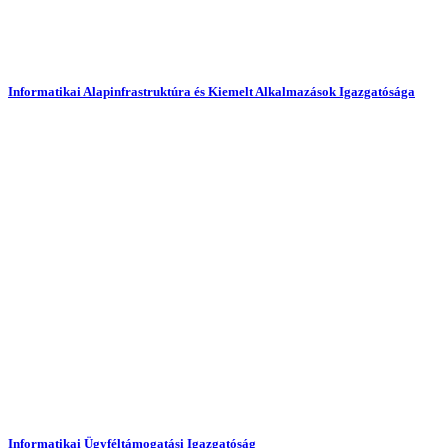
Informatikai Alapinfrastruktúra és Kiemelt Alkalmazások Igazgatósága
Informatikai Ügyféltámogatási Igazgatóság