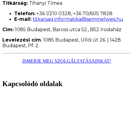
Titkárság:
Tihanyi Tímea
Telefon:
+36 1/210 0328, +36 70/605 7828
E-mail:
titkarsag.informatika@semmelweis.hu
Cím:
1085 Budapest, Baross utca 52., B52 Irodaház
Levelezési cím
: 1085 Budapest, Üllői út 26. | 1428
Budapest, Pf. 2.
ISMERJE MEG SZOLGÁLTATÁSAINKAT!
Kapcsolódó oldalak