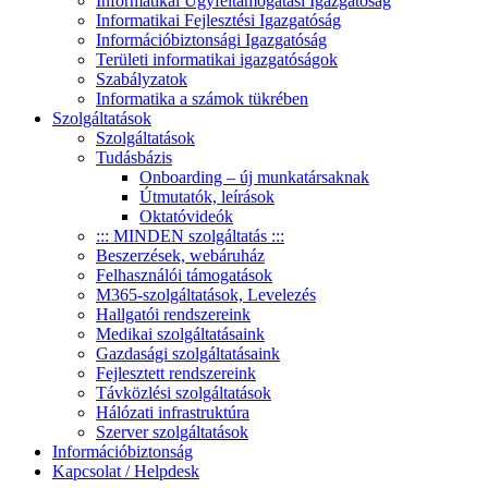
Informatikai Ügyféltámogatási Igazgatóság
Informatikai Fejlesztési Igazgatóság
Információbiztonsági Igazgatóság
Területi informatikai igazgatóságok
Szabályzatok
Informatika a számok tükrében
Szolgáltatások
Szolgáltatások
Tudásbázis
Onboarding – új munkatársaknak
Útmutatók, leírások
Oktatóvideók
::: MINDEN szolgáltatás :::
Beszerzések, webáruház
Felhasználói támogatások
M365-szolgáltatások, Levelezés
Hallgatói rendszereink
Medikai szolgáltatásaink
Gazdasági szolgáltatásaink
Fejlesztett rendszereink
Távközlési szolgáltatások
Hálózati infrastruktúra
Szerver szolgáltatások
Információbiztonság
Kapcsolat / Helpdesk