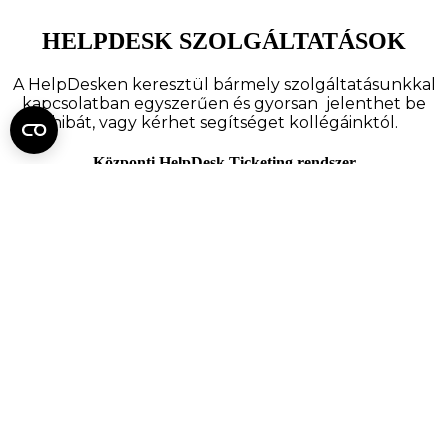
HELPDESK SZOLGÁLTATÁSOK
A HelpDesken keresztül bármely szolgáltatásunkkal
kapcsolatban egyszerűen és gyorsan jelenthet be
hibát, vagy kérhet segítséget kollégáinktól.
Központi HelpDesk Ticketing rendszer
(online hibajegy- és igénybejelentő) – 0-24 órában
elérhető:
HELPDESK.SEMMELWEIS.HU
Központi HelpDesk email
helpdesk@semmelweis.hu
Központi HelpDesk telefon
hétfőtől-péntekig 08.00-20.00
szombat-vasárnap 08.00-16.00 óra között: