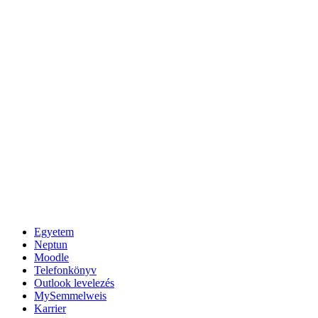
Egyetem
Neptun
Moodle
Telefonkönyv
Outlook levelezés
MySemmelweis
Karrier