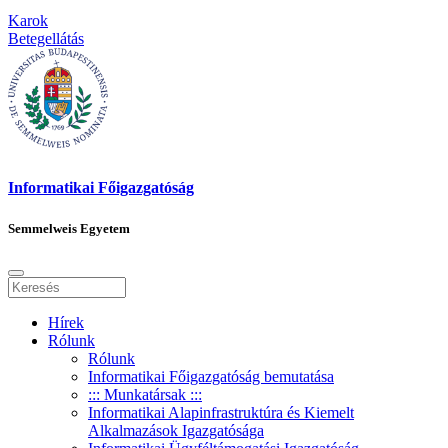
Karok
Betegellátás
Informatikai Főigazgatóság
Semmelweis Egyetem
Hírek
Rólunk
Rólunk
Informatikai Főigazgatóság bemutatása
::: Munkatársak :::
Informatikai Alapinfrastruktúra és Kiemelt
Alkalmazások Igazgatósága