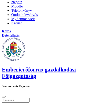
Neptun
Moodle
Telefonkönyv
Outlook levelezés
MySemmelweis
Karrier
Karok
Betegellátás
Emberierőforrás-gazdálkodási
Főigazgatóság
Semmelweis Egyetem