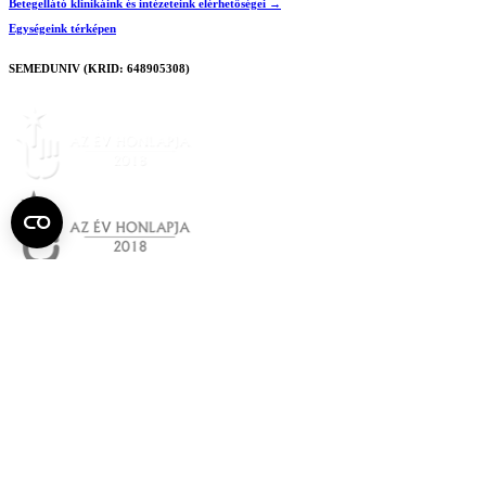
Betegellátó klinikáink és intézeteink elérhetőségei →
Egységeink térképen
SEMEDUNIV (KRID: 648905308)