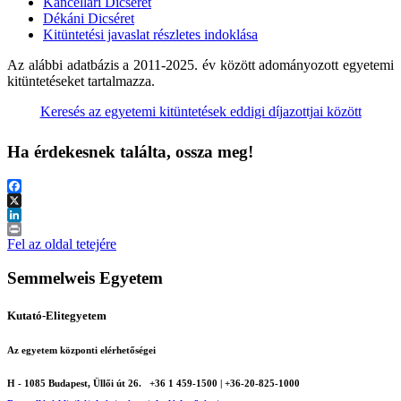
Kancellári Dicséret
Dékáni Dicséret
Kitüntetési javaslat részletes indoklása
Az alábbi adatbázis a 2011-2025. év között adományozott egyetemi
kitüntetéseket tartalmazza.
Keresés az egyetemi kitüntetések eddigi díjazottjai között
Ha érdekesnek találta, ossza meg!
Facebook
X
LinkedIn
Print
Fel az oldal tetejére
Semmelweis Egyetem
Kutató-Elitegyetem
Az egyetem központi elérhetőségei
H - 1085 Budapest, Üllői út 26.
+36 1 459-1500 | +36-20-825-1000