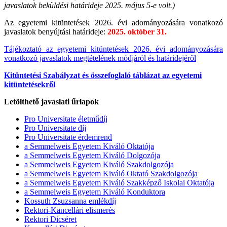
javaslatok beküldési határideje 2025. május 5-e volt.)
Az egyetemi kitüntetések 2026. évi adományozására vonatkozó
javaslatok benyújtási határideje:
2025. október 31.
Tájékoztató az egyetemi kitüntetések 2026. évi adományozására
vonatkozó javaslatok megtételének módjáról és határidejéről
Kitüntetési Szabályzat és összefoglaló táblázat az egyetemi
kitüntetésekről
Letölthető javaslati űrlapok
Pro Universitate életműdíj
Pro Universitate díj
Pro Universitate érdemrend
a Semmelweis Egyetem Kiváló Oktatója
a Semmelweis Egyetem Kiváló Dolgozója
a Semmelweis Egyetem Kiváló Szakdolgozója
a Semmelweis Egyetem Kiváló Oktató Szakdolgozója
a Semmelweis Egyetem Kiváló Szakképző Iskolai Oktatója
a Semmelweis Egyetem Kiváló Konduktora
Kossuth Zsuzsanna emlékdíj
Rektori-Kancellári elismerés
Rektori Dicséret