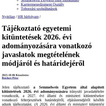
Semmelweis Egyetem mint munkáltató
Karriermenedzsment Osztály
Toborzási szolgáltatások
Nyitólap
/
HR hírfolyam
/
Tájékoztató egyetemi
kitüntetések 2026. évi
adományozására vonatkozó
javaslatok megtételének
módjáról és határidejéről
2025-10-06
Közzétette:
Reichert Péter
Jelen tájékoztató
a Semmelweis Egyetem által alapított
kitüntetések 2026. évi adományozására
irányuló javaslattételre
vonatkozik, a 2027. évi állami és miniszteri kitüntetésekre
vonatkozó felterjesztések határidejéről, eljárásrendjéről később
adunk tájékoztatást.
(A 2026. évi állami és miniszteri kitüntetési