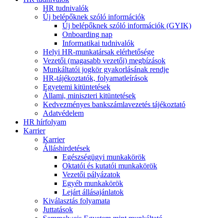
HR tudnivalók
Új belépőknek szóló információk
Új belépőknek szóló információk (GYIK)
Onboarding nap
Informatikai tudnivalók
Helyi HR-munkatársak elérhetősége
Vezetői (magasabb vezetői) megbízások
Munkáltatói jogkör gyakorlásának rendje
HR-tájékoztatók, folyamatleírások
Egyetemi kitüntetések
Állami, miniszteri kitüntetések
Kedvezményes bankszámlavezetés tájékoztató
Adatvédelem
HR hírfolyam
Karrier
Karrier
Álláshirdetések
Egészségügyi munkakörök
Oktatói és kutatói munkakörök
Vezetői pályázatok
Egyéb munkakörök
Lejárt állásajánlatok
Kiválasztás folyamata
Juttatások