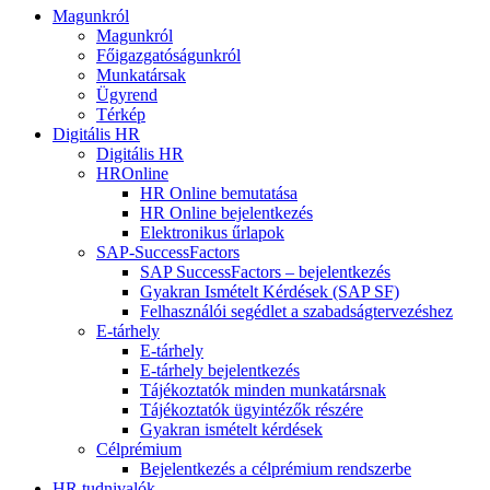
Magunkról
Magunkról
Főigazgatóságunkról
Munkatársak
Ügyrend
Térkép
Digitális HR
Digitális HR
HROnline
HR Online bemutatása
HR Online bejelentkezés
Elektronikus űrlapok
SAP-SuccessFactors
SAP SuccessFactors – bejelentkezés
Gyakran Ismételt Kérdések (SAP SF)
Felhasználói segédlet a szabadságtervezéshez
E-tárhely
E-tárhely
E-tárhely bejelentkezés
Tájékoztatók minden munkatársnak
Tájékoztatók ügyintézők részére
Gyakran ismételt kérdések
Célprémium
Bejelentkezés a célprémium rendszerbe
HR tudnivalók