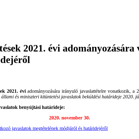
etések 2021. évi adományozására 
dejéről
sek
2021. évi
adományozására irányuló javaslattételre vonatkozik, a 20
 állami és miniszteri kitüntetési javaslatok beküldési határideje 2020. jú
aslatok benyújtási határideje:
2020. november 30.
kozó javaslatok megtételének módjáról és határidejéről