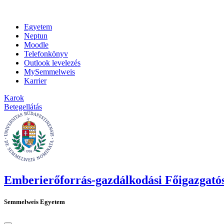
Egyetem
Neptun
Moodle
Telefonkönyv
Outlook levelezés
MySemmelweis
Karrier
Karok
Betegellátás
Emberierőforrás-gazdálkodási Főigazgató
Semmelweis Egyetem