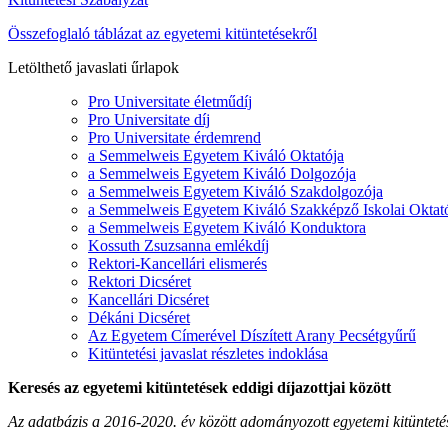
Összefoglaló táblázat az egyetemi kitüntetésekről
Letölthető javaslati űrlapok
Pro Universitate életműdíj
Pro Universitate díj
Pro Universitate érdemrend
a Semmelweis Egyetem Kiváló Oktatója
a Semmelweis Egyetem Kiváló Dolgozója
a Semmelweis Egyetem Kiváló Szakdolgozója
a Semmelweis Egyetem Kiváló Szakképző Iskolai Oktat
a Semmelweis Egyetem Kiváló Konduktora
Kossuth Zsuzsanna emlékdíj
Rektori-Kancellári elismerés
Rektori Dicséret
Kancellári Dicséret
Dékáni Dicséret
Az Egyetem Címerével Díszített Arany Pecsétgyűrű
Kitüntetési javaslat részletes indoklása
Keresés az egyetemi kitüntetések eddigi díjazottjai között
Az adatbázis a 2016-2020. év között adományozott egyetemi kitünteté