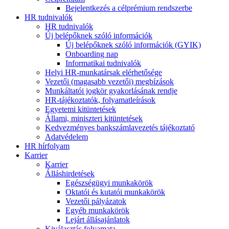
Bejelentkezés a célprémium rendszerbe
HR tudnivalók
HR tudnivalók
Új belépőknek szóló információk
Új belépőknek szóló információk (GYIK)
Onboarding nap
Informatikai tudnivalók
Helyi HR-munkatársak elérhetősége
Vezetői (magasabb vezetői) megbízások
Munkáltatói jogkör gyakorlásának rendje
HR-tájékoztatók, folyamatleírások
Egyetemi kitüntetések
Állami, miniszteri kitüntetések
Kedvezményes bankszámlavezetés tájékoztató
Adatvédelem
HR hírfolyam
Karrier
Karrier
Álláshirdetések
Egészségügyi munkakörök
Oktatói és kutatói munkakörök
Vezetői pályázatok
Egyéb munkakörök
Lejárt állásajánlatok
Kiválasztás folyamata