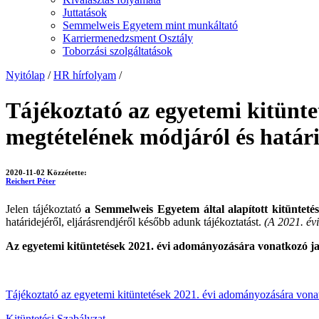
Juttatások
Semmelweis Egyetem mint munkáltató
Karriermenedzsment Osztály
Toborzási szolgáltatások
Nyitólap
/
HR hírfolyam
/
Tájékoztató az egyetemi kitünt
megtételének módjáról és határi
2020-11-02
Közzétette:
Reichert Péter
Jelen tájékoztató
a Semmelweis Egyetem által alapított kitünteté
határidejéről, eljárásrendjéről később adunk tájékoztatást.
(A 2021. évi
Az egyetemi kitüntetések 2021. évi adományozására vonatkozó jav
Tájékoztató az egyetemi kitüntetések 2021. évi adományozására vonat
Kitüntetési Szabályzat