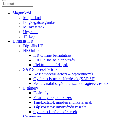
Magunkról
Magunkról
Főigazgatóságunkról
Munkatársak
Ügyrend
Térkép
Digitális HR
Digitális HR
HROnline
HR Online bemutatása
HR Online bejelentkezés
Elektronikus űrlapok
SAP-SuccessFactors
SAP SuccessFactors – bejelentkezés
Gyakran Ismételt Kérdések (SAP SF)
Felhasználói segédlet a szabadságtervezéshez
E-tárhely
E-tárhely
E-tárhely bejelentkezés
Tájékoztatók minden munkatársnak
Tájékoztatók ügyintézők részére
Gyakran ismételt kérdések
Célprémium