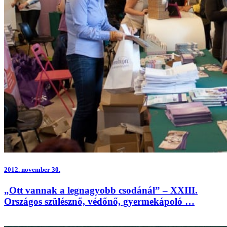
2012.
november 30.
„Ott vannak a legnagyobb csodánál” – XXIII.
Országos szülésznő, védőnő, gyermekápoló …