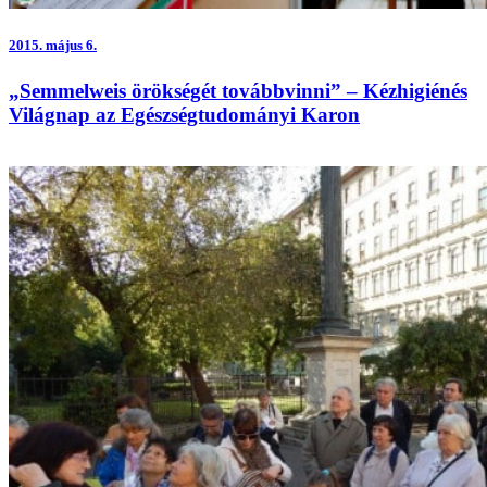
2015.
május 6.
„Semmelweis örökségét továbbvinni” – Kézhigiénés
Világnap az Egészségtudományi Karon