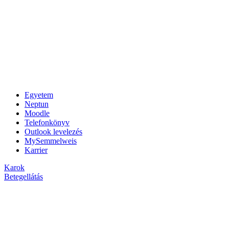
Egyetem
Neptun
Moodle
Telefonkönyv
Outlook levelezés
MySemmelweis
Karrier
Karok
Betegellátás