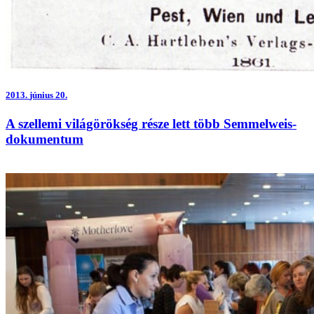
2013.
június 20.
A szellemi világörökség része lett több Semmelweis-
dokumentum