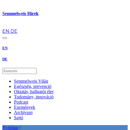
Semmelweis Hírek
hu
EN
DE
EN
DE
Semmelweis Világ
Egészség, prevenció
Oktatás, hallgatói élet
Tudomány, innováció
Podcast
Események
Archívum
Sajtó
Nyitólap
/