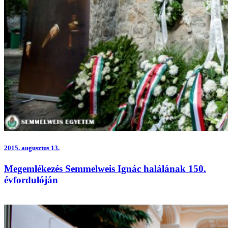
2015.
augusztus 13.
Megemlékezés Semmelweis Ignác halálának 150.
évfordulóján