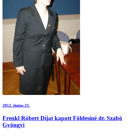
2012.
június 25.
Frenkl Róbert Díjat kapott Földesiné dr. Szabó
Gyöngyi