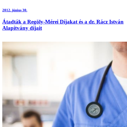
2012.
június 30.
Átadták a Regöly-Mérei Díjakat és a dr. Rácz István
Alapítvány díjait