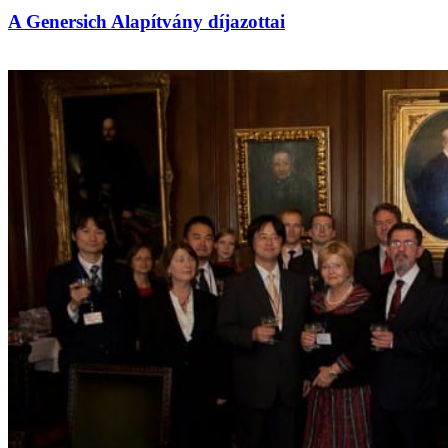
A Genersich Alapítvány díjazottai