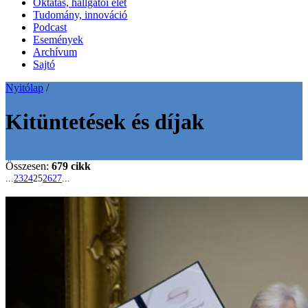
Oktatás, hallgatói élet
Tudomány, innováció
Podcast
Események
Archívum
Sajtó
Nyitólap
/
Kitüntetések és díjak
Összesen:
679 cikk
...
23
24
25
26
27
...