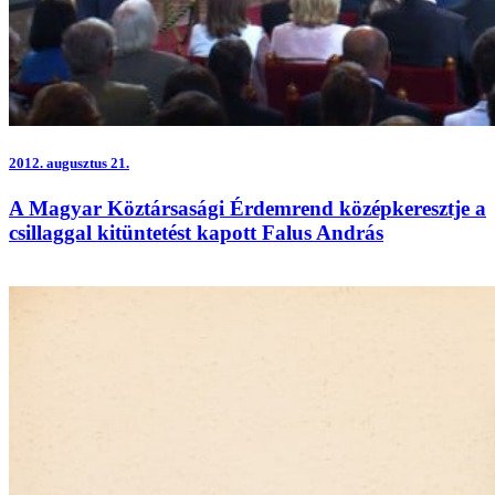
2012.
augusztus 21.
A Magyar Köztársasági Érdemrend középkeresztje a
csillaggal kitüntetést kapott Falus András