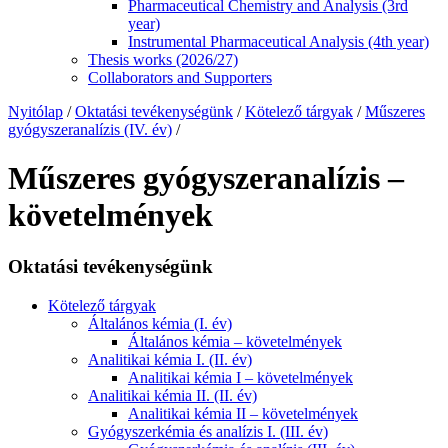
Pharmaceutical Chemistry and Analysis (3rd
year)
Instrumental Pharmaceutical Analysis (4th year)
Thesis works (2026/27)
Collaborators and Supporters
Nyitólap
/
Oktatási tevékenységünk
/
Kötelező tárgyak
/
Műszeres
gyógyszeranalízis (IV. év)
/
Műszeres gyógyszeranalízis –
követelmények
Oktatási tevékenységünk
Kötelező tárgyak
Általános kémia (I. év)
Általános kémia – követelmények
Analitikai kémia I. (II. év)
Analitikai kémia I – követelmények
Analitikai kémia II. (II. év)
Analitikai kémia II – követelmények
Gyógyszerkémia és analízis I. (III. év)