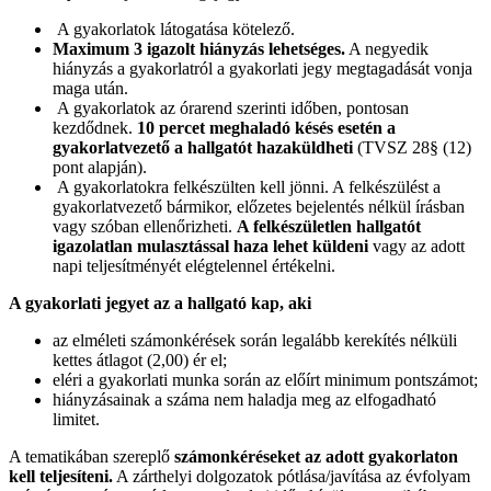
A gyakorlatok látogatása kötelező.
Maximum 3 igazolt hiányzás lehetséges.
A negyedik
hiányzás a gyakorlatról a gyakorlati jegy megtagadását vonja
maga után.
A gyakorlatok az órarend szerinti időben, pontosan
kezdődnek.
10 percet meghaladó késés esetén a
gyakorlatvezető a hallgatót hazaküldheti
(TVSZ 28§ (12)
pont alapján).
A gyakorlatokra felkészülten kell jönni. A felkészülést a
gyakorlatvezető bármikor, előzetes bejelentés nélkül írásban
vagy szóban ellenőrizheti.
A felkészületlen hallgatót
igazolatlan mulasztással haza lehet küldeni
vagy az adott
napi teljesítményét elégtelennel értékelni.
A gyakorlati jegyet az a hallgató kap, aki
az elméleti számonkérések során legalább kerekítés nélküli
kettes átlagot (2,00) ér el;
eléri a gyakorlati munka során az előírt minimum pontszámot;
hiányzásainak a száma nem haladja meg az elfogadható
limitet.
A tematikában szereplő
számonkéréseket az adott gyakorlaton
kell teljesíteni.
A zárthelyi dolgozatok pótlása/javítása az évfolyam