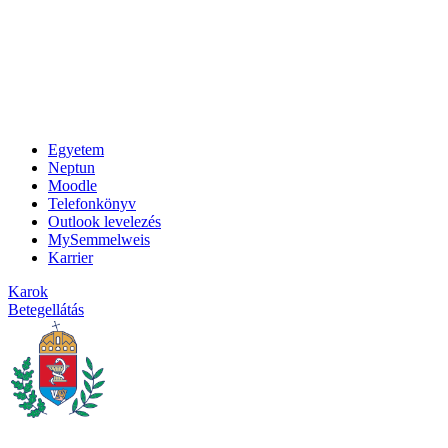
Egyetem
Neptun
Moodle
Telefonkönyv
Outlook levelezés
MySemmelweis
Karrier
Karok
Betegellátás