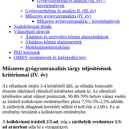
Gyógyszerkémia és analízis (III. év) –
követelmények
Gyógyszerkémia és analízis II. (III. év)
Műszeres gyógyszeranalízis (IV. év)
Műszeres gyógyszeranalízis – követelmények
Szakdolgozati témák
Választható tárgyak
Általános és szervetlen kémiai alapszámítások
Általános kémiai alapismeretek
Molekulaspektroszkópia
PhD kurzusok
OMHV eredmények és Intézkedési terv
Műszeres gyógyszeranalízis tárgy teljesítésének
kritériumai (IV. év)
Az előadások elején 3-4 kérdésből álló, az előadás fontosabb
részeire rákérdező ellenőrző kérdéseket adunk ki. Az ellenőrző
kérdésekre adott választ pontozzuk. 90-80-70% helyes válasz esetén
az írásbeli kollokvium eredményéhez plusz 7,5%-5%-2,5% adódik.
A zárthelyik átlagának kerekítés nélkül el kell érje a 2,00-t. Ez az
eredmény beszámít a kollokvium eredménybe.
A
kollokviumi írásbeli 2/3-ad
, míg a
zárthelyik eredménye 1/3-
ad arányban
adja ki a vizsgajegyet.