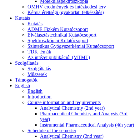
Molekulaspektroszkópia
OMHV eredmények és Intézkedési terv
Kémia érettségi (gyakorlati felkészítés)
Kutatás
Kutatás
ADME-Fizkém Kutatócsoport
Elválasztástechnikai Kutatócsoport
Spektroszkópiai Kutatócsoport
Szintetikus Gyógyszerkémiai Kutatócsoport
TDK témák
Az intézet publikációi (MTMT)
Szolgáltatás
Szolgáltatás
Műszerek
Támogatók
English
English
Introduction
Course information and requirements
Analytical Chemistriy (2nd year)
Pharmaceutical Chemistry and Analysis (3rd
year)
Instrumental Pharmaceutical Analysis (4th year)
Schedule of the semester
Analytical Chemistry (2nd year)