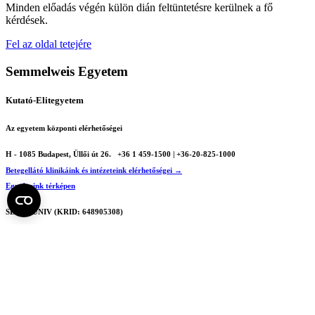
Minden előadás végén külön dián feltüntetésre kerülnek a fő
kérdések.
Fel az oldal tetejére
Semmelweis Egyetem
Kutató-Elitegyetem
Az egyetem központi elérhetőségei
H - 1085 Budapest, Üllői út 26.
+36 1 459-1500 | +36-20-825-1000
Betegellátó klinikáink és intézeteink elérhetőségei →
Egységeink térképen
SEMEDUNIV (KRID: 648905308)