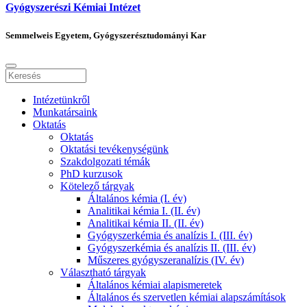
Gyógyszerészi Kémiai Intézet
Semmelweis Egyetem, Gyógyszerésztudományi Kar
Intézetünkről
Munkatársaink
Oktatás
Oktatás
Oktatási tevékenységünk
Szakdolgozati témák
PhD kurzusok
Kötelező tárgyak
Általános kémia (I. év)
Analitikai kémia I. (II. év)
Analitikai kémia II. (II. év)
Gyógyszerkémia és analízis I. (III. év)
Gyógyszerkémia és analízis II. (III. év)
Műszeres gyógyszeranalízis (IV. év)
Választható tárgyak
Általános kémiai alapismeretek
Általános és szervetlen kémiai alapszámítások