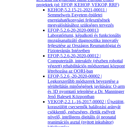
projektek (pl: EFOP, KEHOP, VEKOP, RRF)
KEHOP-5.2.15-21-2021-00011 |
Semmelweis Egyetem épületei
energiahatékonysági fejlesztésének
megvalósításához szükséges tervezés
EFOP-5.2.6-20-2020-00013
Laboratóriumi, képalkotó és funkcionális
mozgásanalizáló diagnosztika innovatív
fejlesztése az Országos Reumatológiai és
Fizioterápiás Intézetben
EFOP-5.2.6-20-2020-00012 |
Computerizált, interaktív (részben robottal
végzett) rehabilitációs módszertani központ
létrehozása az OORI-ban
EFOP-5.2.6 -20-2020-00002 |
Legkorszerűbb módszerek bevezetése a
sérültellátás minőségének javítására: O-arm
és 3D nyomtató telepítése a Dr. Manninger
Jenő Baleseti Központban
VEKOP-2.2.1.-16-2017-00002 | Újszülött,
koraszülött csecsemők halálozási arányát
csökkentő, egészséges, életük esélyeit
növelő, intelligens digitális új neonatal
reanimációs asztal (nyitott inkubátor)