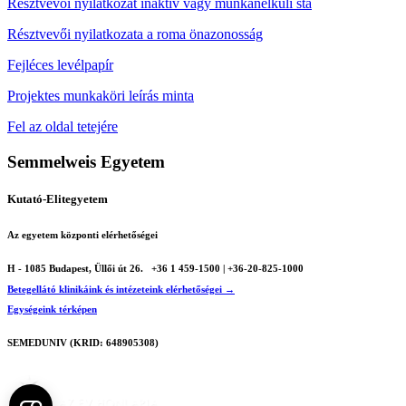
Résztvevői nyilatkozat inaktiv vagy munkanélküli sta
Résztvevői nyilatkozata a roma önazonosság
Fejléces levélpapír
Projektes munkaköri leírás minta
Fel az oldal tetejére
Semmelweis Egyetem
Kutató-Elitegyetem
Az egyetem központi elérhetőségei
H - 1085 Budapest, Üllői út 26.
+36 1 459-1500 | +36-20-825-1000
Betegellátó klinikáink és intézeteink elérhetőségei →
Egységeink térképen
SEMEDUNIV (KRID: 648905308)