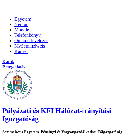
Egyetem
Neptun
Moodle
Telefonkönyv
Outlook levelezés
MySemmelweis
Karrier
Karok
Betegellátás
Pályázati és KFI Hálózat-irányítási
Igazgatóság
Semmelweis Egyetem, Pénzügyi és Vagyongazdálkodási Főigazgatóság