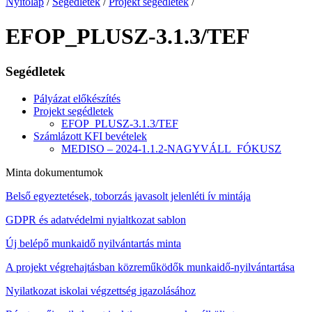
Nyitólap
/
Segédletek
/
Projekt segédletek
/
EFOP_PLUSZ-3.1.3/TEF
Segédletek
Pályázat előkészítés
Projekt segédletek
EFOP_PLUSZ-3.1.3/TEF
Számlázott KFI bevételek
MEDISO – 2024-1.1.2-NAGYVÁLL_FÓKUSZ
Minta dokumentumok
Belső egyeztetések, toborzás javasolt jelenléti ív mintája
GDPR és adatvédelmi nyialtkozat sablon
Új belépő munkaidő nyilvántartás minta
A projekt végrehajtásban közreműködők munkaidő-nyilvántartása
Nyilatkozat iskolai végzettség igazolásához