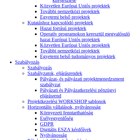
kifejlesztése
Közvetlen Európai Uniós projektek
További nemzetközi projektek
Egyetemi belső projektek
Kutatáshoz kapcsolódó projektek
Hazai forrású projektek
Operatív programokon keresztül megvalósuló
hazai Európai Uniós projektek
Közvetlen Európai Uniós projektek
További nemzetközi projektek
Egyetemi belső tudományos projektek
Szabályozás
Szabályozás
Szabályzatok, eljárásrendek
Pályázat- és pályázati projektmenedzsment
szabályzat
Pályázati és Pályázatkezelési pénzügyi
eljárásrend
Projektkezelési WORKSHOP sablonok
Horizontális vállalások, nyilvánosság
Környezeti fenntarthatóság
Esélyegyenlőség
GDPR
Digitális ESZA kérdőívek
Nyilvánosság