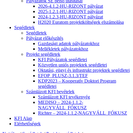
Pályázatok SE belső utasításai
2026-4.1.2-HU-RIZONT pályázat
2025-1.2.1-HU-RIZONT pályázat
2024-1.2.3-HU-RIZONT pályázat
H2020 Euratom projektköltségek elszámolása
Segédletek
Segédletek
Pályázat előkészítés
Gazdasági adatok pályázatokhoz
Mellékletek pályázatokhoz
Projekt segédletek
KFI Pályázatok segédletei
Közvetlen uniós projektek segédletei
Oktatási, eügyi és infrastrukt projektek segédletei
EFOP_PLUSZ-3.1.3/TEF
KDP2023 – Kooperatív Doktori Program
segédletei
Számlázott KFI bevételek
Számlázott KFI tevékenyég
MEDISO – 2024-1.1.2-
NAGYVÁLL_FÓKUSZ
Richter – 2024-1.1.2-NAGYVÁLL_FÓKUSZ
KFI Alap
Elérhetőségek