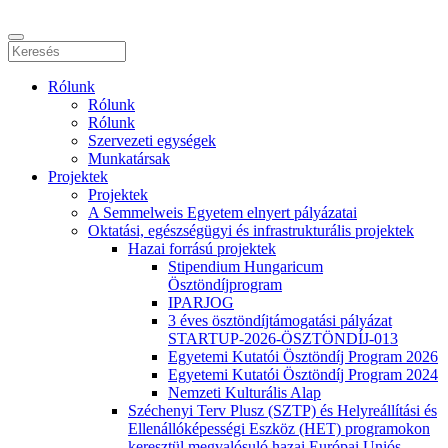
Rólunk
Rólunk
Rólunk
Szervezeti egységek
Munkatársak
Projektek
Projektek
A Semmelweis Egyetem elnyert pályázatai
Oktatási, egészségügyi és infrastrukturális projektek
Hazai forrású projektek
Stipendium Hungaricum
Ösztöndíjprogram
IPARJOG
3 éves ösztöndíjtámogatási pályázat
STARTUP-2026-ÖSZTÖNDÍJ-013
Egyetemi Kutatói Ösztöndíj Program 2026
Egyetemi Kutatói Ösztöndíj Program 2024
Nemzeti Kulturális Alap
Széchenyi Terv Plusz (SZTP) és Helyreállítási és
Ellenállóképességi Eszköz (HET) programokon
keresztül megvalósuló hazai Európai Uniós