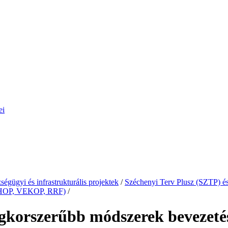
ei
ségügyi és infrastrukturális projektek
/
Széchenyi Terv Plusz (SZTP) és
 KEHOP, VEKOP, RRF)
/
gkorszerűbb módszerek bevezetés