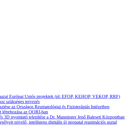
ló hazai Európai Uniós projektek (pl: EFOP, KEHOP, VEKOP, RRF)
oz szükséges tervezés
ztése az Országos Reumatológiai és Fizioterápiás Intézetben
nt létrehozása az OORI-ban
és 3D nyomtató telepítése a Dr. Manninger Jenő Baleseti Központban
yeit növelő, intelligens digitális új neonatal reanimációs asztal