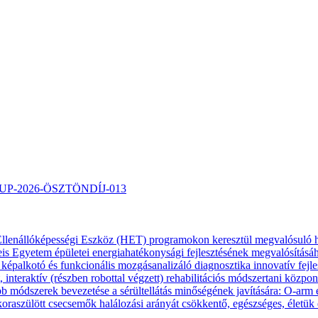
TARTUP-2026-ÖSZTÖNDÍJ-013
és Ellenállóképességi Eszköz (HET) programokon keresztül megvalósu
gyetem épületei energiahatékonysági fejlesztésének megvalósításáh
palkotó és funkcionális mozgásanalizáló diagnosztika innovatív fejles
nteraktív (részben robottal végzett) rehabilitációs módszertani közpo
módszerek bevezetése a sérültellátás minőségének javítására: O-arm 
szülött csecsemők halálozási arányát csökkentő, egészséges, életük esél