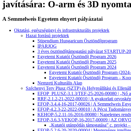
javítására: O-arm és 3D nyomta
A Semmelweis Egyetem elnyert pályázatai
Oktatási, egészségügyi és infrastrukturális projektek
Hazai forrású projektek
Stipendium Hungaricum Ösztöndíjprogram
IPARJOG
3 éves ösztöndíjtámogatási pályázat STARTUP
Egyetemi Kutatói Ösztöndíj Program 2026
Egyetemi Kutatói Ösztöndíj Program 2025
Egyetemi Kutatói Ösztöndíj Program 2024
Egyetemi Kutatói Ösztöndíj Program (202
Egyetemi Kutatói Ösztöndíj Program – Ko
Nemzeti Kulturális Alap
Széchenyi Terv Plusz (SZTP) és Helyreállítási és Ell
EFOP_PLUSZ-3.1.3/TEF-25-2026-00080 | „Nő az
RRF-2.1.2-21-2022-00010 | A gyakorlati orvoské
EFOP-3.4.4-16-2017-00026 | A Semmelweis Egyete
EFOP-4.2.3-22-2022-00010 | A Pécsi Tudományegye
KEHOP-5.2.11-16-2016-00080 | Napelemes rends
EFOP-3.6.3-VEKOP-16-2017-00009 | A
„Kutatói utánpótlás támogatása” c. projekt 
EFOP-5.2.6-20-2020-00004 | Mesterséges intelligenc