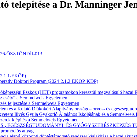
tó telepítése a Dr. Manninger Je
-2026-ÖSZTÖNDÍJ-013
4-2.1.1-EKÖP)
operatív Doktori Program (2024-2.1.2-EKÖP-KDP)
enállóképességi Eszköz (HET) programokon keresztül megvalósuló haz
 esély” a Semmelweis Egyetemen
pzés fejlesztése a Semmelweis Egyetemen
m és a Kutató Diákokért Alapítvány országos orvos- és egészségtud
tem Illyés Gyula Gyakorló Általános Iskolájának és a Semmelweis E
zerek kiépítés a Semmelweis Egyetemen
Z ORVOS-, EGÉSZSÉGTUDOMÁNYI- ÉS GYÓGYSZERÉSZKÉPZÉ
– promóciós anyag
ia alapú központi döntéstámogató rendszer kialakítása a hazai akut stro