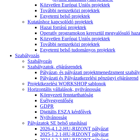
Közvetlen Európai Uniós projektek
További nemzetközi projektek
Egyetemi belső projektek
Kutatáshoz kapcsolódó projektek
Hazai forrású projektek
Operatív programokon keresztül megvalósuló haza
Közvetlen Európai Uniós projektek
További nemzetközi projektek
Egyetemi belső tudományos projektek
Szabályozás
Szabályozás
Szabályzatok, eljárásrendek
Pályázat- és pályázati projektmenedzsment szabály
Pályázati és Pályázatkezelési pénzügyi eljárásrend
Projektkezelési WORKSHOP sablonok
Horizontális vállalások, nyilvánosság
Környezeti fenntarthatóság
Esélyegyenlőség
GDPR
Digitális ESZA kérdőívek
Nyilvánosság
Pályázatok SE belső utasításai
2026-4.1.2-HU-RIZONT pályázat
2025-1.2.1-HU-RIZONT pályázat
2024-1.2.3-HU-RIZONT pályázat