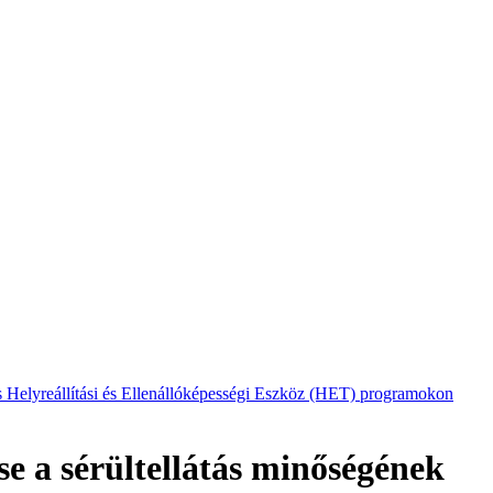
 Helyreállítási és Ellenállóképességi Eszköz (HET) programokon
e a sérültellátás minőségének