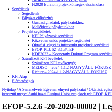
H2020 Euratom projektköltségek elszámolása
Segédletek
Segédletek
Pályázat előkészítés
Gazdasági adatok pályázatokhoz
Mellékletek pályázatokhoz
Projekt segédletek
KFI Pályázatok segédletei
Közvetlen uniós projektek segédletei
Oktatási, eügyi és infrastrukt projektek segédletei
EFOP_PLUSZ-3.1.3/TEF
KDP2023 – Kooperatív Doktori Program segédlet
Számlázott KFI bevételek
Számlázott KFI tevékenyég
MEDISO – 2024-1.1.2-NAGYVÁLL_FÓKUSZ
Richter – 2024-1.1.2-NAGYVÁLL_FÓKUSZ
KFI Alap
Elérhetőségek
Nyitólap
/
A Semmelweis Egyetem elnyert pályázatai
/
Oktatási, egész
keresztül megvalósuló hazai Európai Uniós projektek (pl: EFOP,
EFOP-5.2.6 -20-2020-00002 | Le