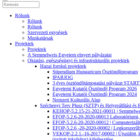
Rólunk
Rólunk
Rólunk
Szervezeti egységek
Munkatársak
Projektek
Projektek
A Semmelweis Egyetem elnyert pályázatai
Oktatási, egészségügyi és infrastrukturális projektek
Hazai forrású projektek
Stipendium Hungaricum Ösztöndíjprogram
IPARJOG
3 éves ösztöndíjtámogatási pályázat S
Egyetemi Kutatói Ösztöndíj Program 2026
Egyetemi Kutatói Ösztöndíj Program 2024
Nemzeti Kulturális Alap
Széchenyi Terv Plusz (SZTP) és Helyreállítási 
KEHOP-5.2.15-21-2021-00011 | Semmelweis E
EFOP-5.2.6-20-2020-00013 Laboratóriumi, ké
EFOP-5.2.6-20-2020-00012 | Computerizált, i
EFOP-5.2.6 -20-2020-00002 | Legkorszerűbb 
VEKOP-2.2.1.-16-2017-00002 | Újszülött, kora
(nyitott inkubátor) kifejlesztése