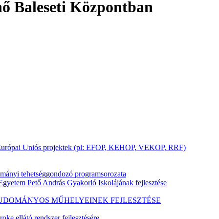
nő Baleseti Központban
ai Európai Uniós projektek (pl: EFOP, KEHOP, VEKOP, RRF)
ományi tehetséggondozó programsorozata
gyetem Pető András Gyakorló Iskolájának fejlesztése
S TUDOMÁNYOS MŰHELYEINEK FEJLESZTÉSE
ke ellátó rendszer fejlesztésére