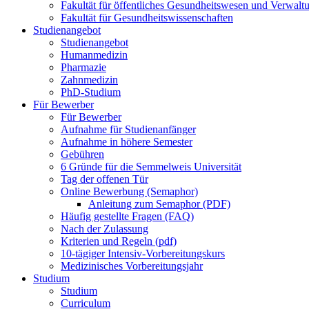
Fakultät für öffentliches Gesundheitswesen und Verwalt
Fakultät für Gesundheitswissenschaften
Studienangebot
Studienangebot
Humanmedizin
Pharmazie
Zahnmedizin
PhD-Studium
Für Bewerber
Für Bewerber
Aufnahme für Studienanfänger
Aufnahme in höhere Semester
Gebühren
6 Gründe für die Semmelweis Universität
Tag der offenen Tür
Online Bewerbung (Semaphor)
Anleitung zum Semaphor (PDF)
Häufig gestellte Fragen (FAQ)
Nach der Zulassung
Kriterien und Regeln (pdf)
10-tägiger Intensiv-Vorbereitungskurs
Medizinisches Vorbereitungsjahr
Studium
Studium
Curriculum