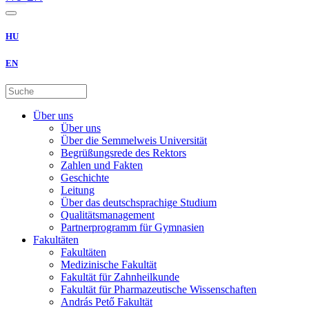
HU
EN
Über uns
Über uns
Über die Semmelweis Universität
Begrüßungsrede des Rektors
Zahlen und Fakten
Geschichte
Leitung
Über das deutschsprachige Studium
Qualitätsmanagement
Partnerprogramm für Gymnasien
Fakultäten
Fakultäten
Medizinische Fakultät
Fakultät für Zahnheilkunde
Fakultät für Pharmazeutische Wissenschaften
András Pető Fakultät