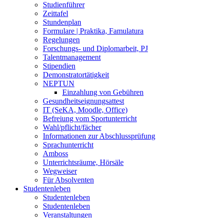
Studienführer
Zeittafel
Stundenplan
Formulare | Praktika, Famulatura
Regelungen
Forschungs- und Diplomarbeit, PJ
Talentmanagement
Stipendien
Demonstratortätigkeit
NEPTUN
Einzahlung von Gebühren
Gesundheitseignungsattest
IT (SeKA, Moodle, Office)
Befreiung vom Sportunterricht
Wahl/pflicht/fächer
Informationen zur Abschlussprüfung
Sprachunterricht
Amboss
Unterrichtsräume, Hörsäle
Wegweiser
Für Absolventen
Studentenleben
Studentenleben
Studentenleben
Veranstaltungen