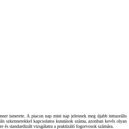
enner ismerete. A piacon nap mint nap jelennek meg újabb intraorális
ális szkennerekkel kapcsolatos kutatások száma, azonban kevés olyan
 és standardizált vizsgálatra a praktizáló fogorvosok számára.