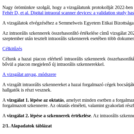
Nagy örömünkre szolgál, hogy a vizsgálatunk protokollját 2022-ben 
Fehér D, et al. Digital intraoral scanner devices: a validation stu
A vizsgálatok elvégzéséhez a Semmelweis Egyetem Etikai Bizottság
Az intraorális szkennerek összehasonlító értékelése című vizsgálat 2
szeptember után tesztelt intraorális szkennerek esetében több dokume
Célkitűzés
Célunk a hazai piacon elérhető intraorális szkennerek összehasonlí
bővül a piacon megjelenő új intraorális szkennerekkel.
A vizsgálat anyag, módszere
A vizsgált intraorális szkennereket a hazai forgalmazó cégek bocsátják
hallgatók is részt vesznek.
A
vizsgálat 1. lépése az oktatás
, amelyet minden esetben a forgalmaz
forgalmazott szkennerre. Az oktatás elméleti, valamint gyakorlati részb
A
vizsgálat 2. lépése a szkennerek értékelése
. Az intraorális szken
2/1. Alapadatok táblázat