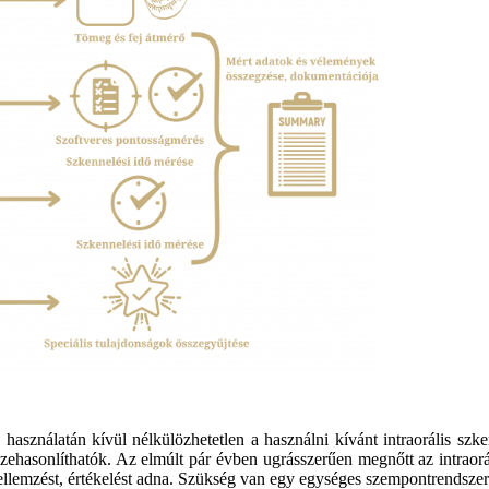
asználatán kívül nélkülözhetetlen a használni kívánt intraorális szk
zehasonlíthatók. Az elmúlt pár évben ugrásszerűen megnőtt az intraor
ellemzést, értékelést adna. Szükség van egy egységes szempontrendszerre