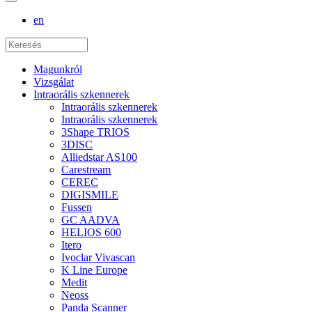
en
Magunkról
Vizsgálat
Intraorális szkennerek
Intraorális szkennerek
Intraorális szkennerek
3Shape TRIOS
3DISC
Alliedstar AS100
Carestream
CEREC
DIGISMILE
Fussen
GC AADVA
HELIOS 600
Itero
Ivoclar Vivascan
K Line Europe
Medit
Neoss
Panda Scanner