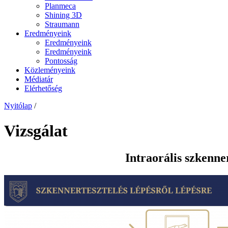
Planmeca
Shining 3D
Straumann
Eredményeink
Eredményeink
Eredményeink
Pontosság
Közleményeink
Médiatár
Elérhetőség
Nyitólap
/
Vizsgálat
Intraorális szkenn