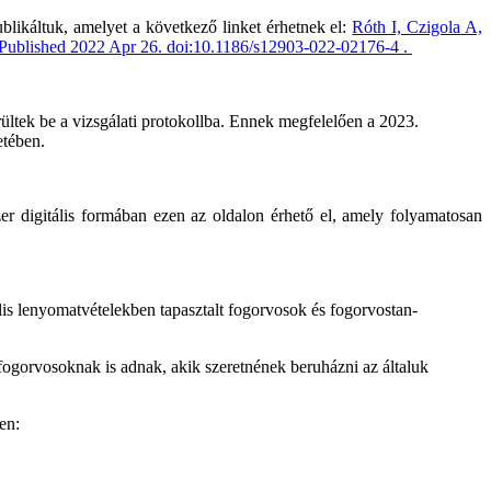
likáltuk, amelyet a következő linket érhetnek el:
Róth I, Czigola A,
40. Published 2022 Apr 26. doi:10.1186/s12903-022-02176-4 .
ültek be a vizsgálati protokollba. Ennek megfelelően a 2023.
setében.
er digitális formában ezen az oldalon érhető el, amely folyamatosan
ális lenyomatvételekben tapasztalt fogorvosok és fogorvostan-
 fogorvosoknak is adnak, akik szeretnének beruházni az általuk
en: