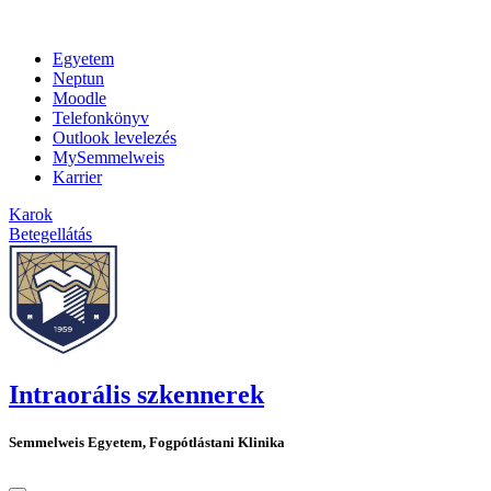
Egyetem
Neptun
Moodle
Telefonkönyv
Outlook levelezés
MySemmelweis
Karrier
Karok
Betegellátás
Intraorális szkennerek
Semmelweis Egyetem, Fogpótlástani Klinika