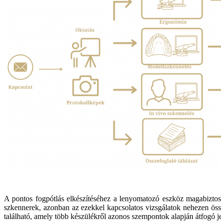
A pontos fogpótlás elkészítéséhez a lenyomatozó eszköz magabiztos h
szkennerek, azonban az ezekkel kapcsolatos vizsgálatok nehezen öss
található, amely több készülékről azonos szempontok alapján átfogó j