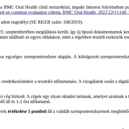
a BMC Oral Health című nemzetközi, impakt faktoros folyóiratban pub
dy based on common evaluation criteria. BMC Oral Health. 2022;22(1):1
a adott engedélyt (SE RKEB szám: 108/2019).
023. szeptemberében megújításra került, így új típusú dokumentumok ker
ntum található az egyes oldalakon, mint a régebben tesztelt eszközök e
tása egységes szempontrendszer alapján. A kidolgozott szempontrendsz
 rendelkezésünkre a tesztelés időtartamára. A vizsgálatok során a digit
ó cég biztosít. A cégek egy olyan oktatást tartanak, amelyet azoknak a
ől áll és 1-2 óra időtartamú.
nerek
értékelése 5 pontból
áll a validált szempontrendszernek megfelelő