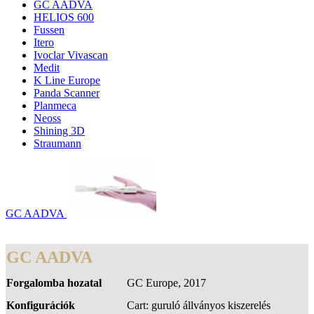
GC AADVA
HELIOS 600
Fussen
Itero
Ivoclar Vivascan
Medit
K Line Europe
Panda Scanner
Planmeca
Neoss
Shining 3D
Straumann
GC AADVA
GC AADVA
Forgalomba hozatal
GC Europe, 2017
Konfigurációk
Cart: guruló állványos kiszerelés