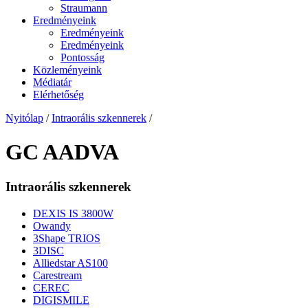
Straumann
Eredményeink
Eredményeink
Eredményeink
Pontosság
Közleményeink
Médiatár
Elérhetőség
Nyitólap
/
Intraorális szkennerek
/
GC AADVA
Intraorális szkennerek
DEXIS IS 3800W
Owandy
3Shape TRIOS
3DISC
Alliedstar AS100
Carestream
CEREC
DIGISMILE