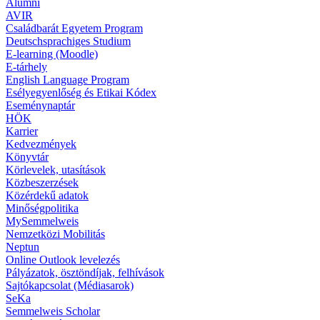
Alumni
AVIR
Családbarát Egyetem Program
Deutschsprachiges Studium
E-learning (Moodle)
E-tárhely
English Language Program
Esélyegyenlőség és Etikai Kódex
Eseménynaptár
HÖK
Karrier
Kedvezmények
Könyvtár
Körlevelek, utasítások
Közbeszerzések
Közérdekű adatok
Minőségpolitika
MySemmelweis
Nemzetközi Mobilitás
Neptun
Online Outlook levelezés
Pályázatok, ösztöndíjak, felhívások
Sajtókapcsolat (Médiasarok)
SeKa
Semmelweis Scholar