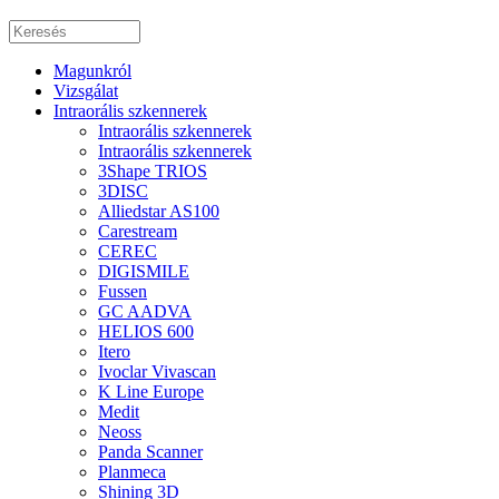
Magunkról
Vizsgálat
Intraorális szkennerek
Intraorális szkennerek
Intraorális szkennerek
3Shape TRIOS
3DISC
Alliedstar AS100
Carestream
CEREC
DIGISMILE
Fussen
GC AADVA
HELIOS 600
Itero
Ivoclar Vivascan
K Line Europe
Medit
Neoss
Panda Scanner
Planmeca
Shining 3D