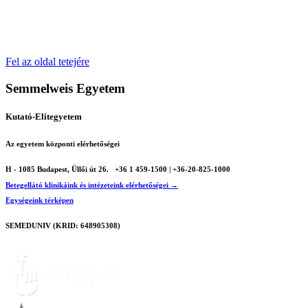
Fel az oldal tetejére
Semmelweis Egyetem
Kutató-Elitegyetem
Az egyetem központi elérhetőségei
H - 1085 Budapest, Üllői út 26.
+36 1 459-1500 | +36-20-825-1000
Betegellátó klinikáink és intézeteink elérhetőségei →
Egységeink térképen
SEMEDUNIV (KRID: 648905308)