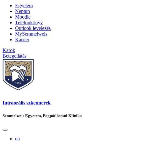
Egyetem
Neptun
Moodle
Telefonkönyv
Outlook levelezés
MySemmelweis
Karrier
Karok
Betegellátás
Intraorális szkennerek
Semmelweis Egyetem, Fogpótlástani Klinika
en