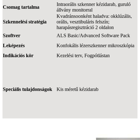
Intraorális szkenner kézidarab, guruló
Csomag tartalma
állvány monitorral
Kvadránsoonként haladva: okklúzális,
Szkennelési stratégia
orális, vesztibuláris felszín;
harapásregisztráció 2 oldalon
Szoftver
ALS Basic/Advanced Software Pack
Leképezés
Konfokális lézerszkenner mikroszkópia
Indikációs kör
Kezelési terv, Fogpótlástan
Speciális tulajdonságok
Kis méretű kézidarab