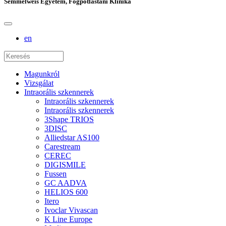
Semmelweis Egyetem, Fogpótlástani Klinika
en
Magunkról
Vizsgálat
Intraorális szkennerek
Intraorális szkennerek
Intraorális szkennerek
3Shape TRIOS
3DISC
Alliedstar AS100
Carestream
CEREC
DIGISMILE
Fussen
GC AADVA
HELIOS 600
Itero
Ivoclar Vivascan
K Line Europe