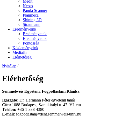
Medit
Neoss
Panda Scanner
Planmeca
Shining 3D
Straumann
Eredményeink
Eredményeink
Eredményeink
Pontosság
Közleményeink
Médiatár
Elérhetőség
Nyitólap
/
Elérhetőség
Semmelweis Egyetem, Fogpótlástani Klinika
Igazgató:
Dr. Hermann Péter egyetemi tanár
Cím:
1088 Budapest, Szentkirályi u. 47. VI. em.
Telefon:
+36-1-338-4380
E-mail:
fogpotlastan@dent.semmelweis-univ.hu