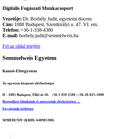
Digitális Fogászati Munkacsoport
Vezetője:
Dr. Borbély Judit, egyetemi docens
Cím:
1088 Budapest, Szentkirályi u. 47. VI. em.
Telefon:
+36-1-338-4380
E-mail:
borbely.judit@semmelweis.hu
Fel az oldal tetejére
Semmelweis Egyetem
Kutató-Elitegyetem
Az egyetem központi elérhetőségei
H - 1085 Budapest, Üllői út 26.
+36 1 459-1500 | +36-20-825-1000
Betegellátó klinikáink és intézeteink elérhetőségei →
Egységeink térképen
SEMEDUNIV (KRID: 648905308)