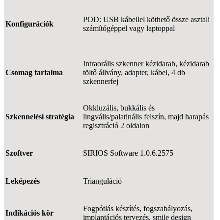
POD: USB kábellel köthető össze asztali
Konfigurációk
számítógéppel vagy laptoppal
Intraorális szkenner kézidarab, kézidarab
Csomag tartalma
töltő állvány, adapter, kábel, 4 db
szkennerfej
Okkluzális, bukkális és
Szkennelési stratégia
lingvális/palatinális felszín, majd harapás
regisztráció 2 oldalon
Szoftver
SIRIOS Software 1.0.6.2575
Leképezés
Trianguláció
Fogpótlás készítés, fogszabályozás,
Indikációs kör
implantációs tervezés, smile design