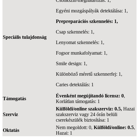
Csonkszín-meghatározás: 1,
Egyéni mozgáspályák detektálása: 1,
Prepreparációs szkennelés: 1,
Csap szkennelés: 1,
Speciális tulajdonság
Lenyomat szkennelés: 1,
Fogsor munkafolyamat: 1,
Smile design: 1,
Különböző méretű szkennerfej: 1,
Caries detektálás: 1
Évenként megújítandó licensz: 0
,
Támogatás
Korlátlan támogatás: 1
Külföldi/online szakszerviz: 0.5,
Hazai
Szerviz
szakszerviz vagy 24 órán belüli
cserekészülék biztosítása: 1
Nem megoldott: 0,
Külföldi/online: 0.5
,
Oktatás
Hazai: 1