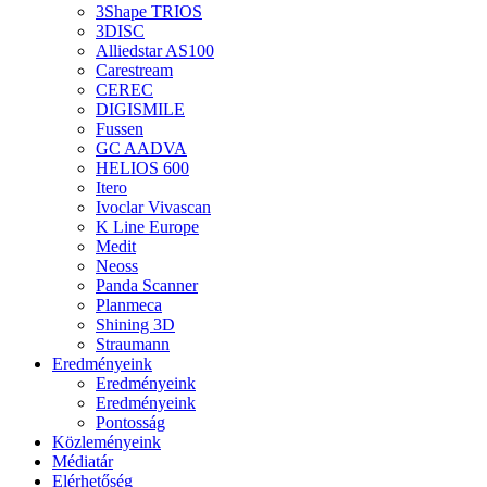
3Shape TRIOS
3DISC
Alliedstar AS100
Carestream
CEREC
DIGISMILE
Fussen
GC AADVA
HELIOS 600
Itero
Ivoclar Vivascan
K Line Europe
Medit
Neoss
Panda Scanner
Planmeca
Shining 3D
Straumann
Eredményeink
Eredményeink
Eredményeink
Pontosság
Közleményeink
Médiatár
Elérhetőség