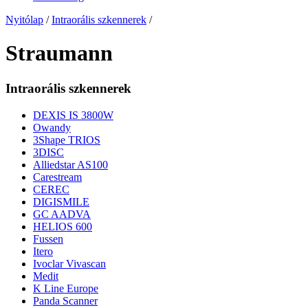
Nyitólap
/
Intraorális szkennerek
/
Straumann
Intraorális szkennerek
DEXIS IS 3800W
Owandy
3Shape TRIOS
3DISC
Alliedstar AS100
Carestream
CEREC
DIGISMILE
GC AADVA
HELIOS 600
Fussen
Itero
Ivoclar Vivascan
Medit
K Line Europe
Panda Scanner