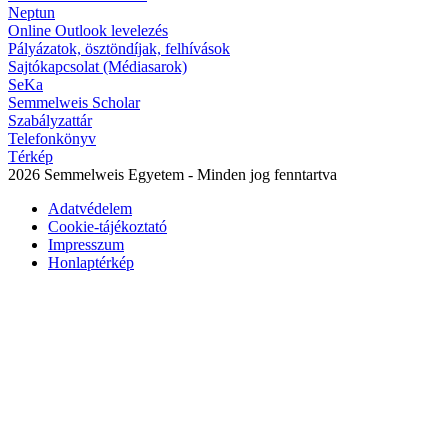
Neptun
Online Outlook levelezés
Pályázatok, ösztöndíjak, felhívások
Sajtókapcsolat (Médiasarok)
SeKa
Semmelweis Scholar
Szabályzattár
Telefonkönyv
Térkép
2026 Semmelweis Egyetem - Minden jog fenntartva
Adatvédelem
Cookie-tájékoztató
Impresszum
Honlaptérkép