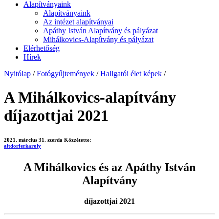
Alapítványaink
Alapítványaink
Az intézet alapítványai
Apáthy István Alapítvány és pályázat
Mihálkovics-Alapítvány és pályázat
Elérhetőség
Hírek
Nyitólap
/
Fotógyűjtemények
/
Hallgatói élet képek
/
A Mihálkovics-alapítvány
díjazottjai 2021
2021. március 31. szerda
Közzétette:
altdorferkaroly
A Mihálkovics és az Apáthy István
Alapítvány
díjazottjai 2021