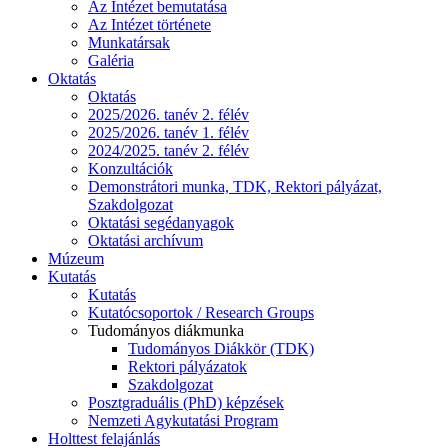
Az Intézet bemutatása
Az Intézet története
Munkatársak
Galéria
Oktatás
Oktatás
2025/2026. tanév 2. félév
2025/2026. tanév 1. félév
2024/2025. tanév 2. félév
Konzultációk
Demonstrátori munka, TDK, Rektori pályázat,
Szakdolgozat
Oktatási segédanyagok
Oktatási archívum
Múzeum
Kutatás
Kutatás
Kutatócsoportok / Research Groups
Tudományos diákmunka
Tudományos Diákkör (TDK)
Rektori pályázatok
Szakdolgozat
Posztgraduális (PhD) képzések
Nemzeti Agykutatási Program
Holttest felajánlás