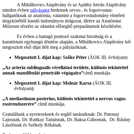
A Mihálkovics Alapítvány és az Apáthy István Alapítvány
minden évben
pályázatot
hirdetnek orvos-, és fogorvostan-
hallgatóknak az anatómia, valamint a fogorvostudomány elméleti
tárgyköréből írandó tudományos dolgozat, illetve az Anatómiai
Múzeum részére az oktatást elősegítő preparátumok készítésére.
Ez évben a hattagú pontozó szakmai bizottság és a
kuratórium egyhangú döntése alapján, a Mihálkovics Alapítvány két
megosztott első díjat ítélt meg a pályázóknak.
Megosztott I. díjat kap: Szőke Péter
(ÁOK III. évfolyam)
„Az arteria sublingualis vérellátási területe, különös tekintettel
annak mandibulát penetráló végágaira”
című munkája.
Megosztott I. díjat kap: Molnár Karsa
(ÁOK III.
évfolyam
)
„A mediastinum posterius, különös tekintettel a nervus vagus
rostrendszerére”
című munkája.
Gratulálunk a nyerteseknek és segítő tanáraiknak: Dr. Patonay
Lajosnak, Dr. Ruttkay Tamásnak, Dr. Baksa Gábornak, Dr. Bárány
Lászlónak és Székely Rékának.