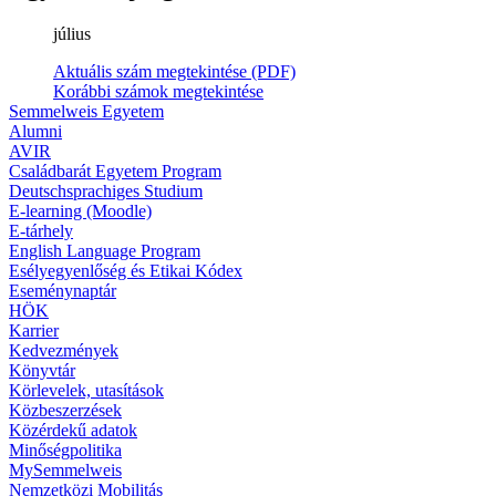
július
Aktuális szám megtekintése (PDF)
Korábbi számok megtekintése
Semmelweis Egyetem
Alumni
AVIR
Családbarát Egyetem Program
Deutschsprachiges Studium
E-learning (Moodle)
E-tárhely
English Language Program
Esélyegyenlőség és Etikai Kódex
Eseménynaptár
HÖK
Karrier
Kedvezmények
Könyvtár
Körlevelek, utasítások
Közbeszerzések
Közérdekű adatok
Minőségpolitika
MySemmelweis
Nemzetközi Mobilitás