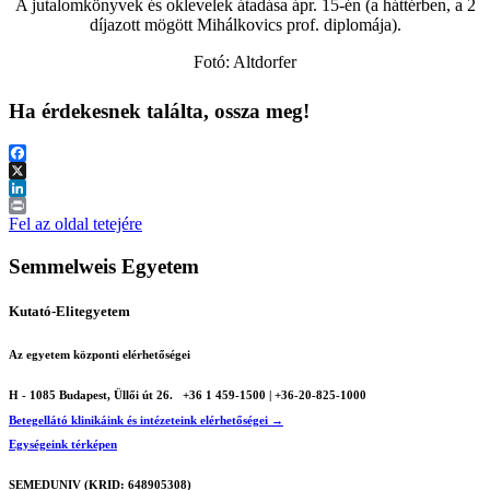
A jutalomkönyvek és oklevelek átadása ápr. 15-én (a háttérben, a 2
díjazott mögött Mihálkovics prof. diplomája).
Fotó: Altdorfer
Ha érdekesnek találta, ossza meg!
Facebook
X
LinkedIn
Print
Fel az oldal tetejére
Semmelweis Egyetem
Kutató-Elitegyetem
Az egyetem központi elérhetőségei
H - 1085 Budapest, Üllői út 26.
+36 1 459-1500 | +36-20-825-1000
Betegellátó klinikáink és intézeteink elérhetőségei →
Egységeink térképen
SEMEDUNIV (KRID: 648905308)