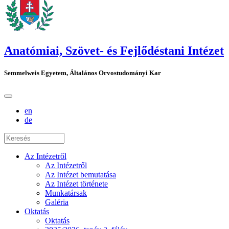
Anatómiai, Szövet- és Fejlődéstani Intézet
Semmelweis Egyetem, Általános Orvostudományi Kar
en
de
Az Intézetről
Az Intézetről
Az Intézet bemutatása
Az Intézet története
Munkatársak
Galéria
Oktatás
Oktatás