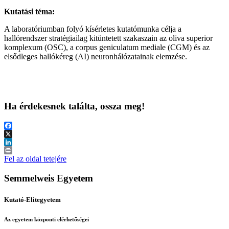
Kutatási téma:
A laboratóriumban folyó kísérletes kutatómunka célja a
hallórendszer stratégiailag kitüntetett szakaszain az oliva superior
komplexum (OSC), a corpus geniculatum mediale (CGM) és az
elsődleges hallókéreg (AI) neuronhálózatainak elemzése.
Ha érdekesnek találta, ossza meg!
Facebook
X
LinkedIn
Print
Fel az oldal tetejére
Semmelweis Egyetem
Kutató-Elitegyetem
Az egyetem központi elérhetőségei