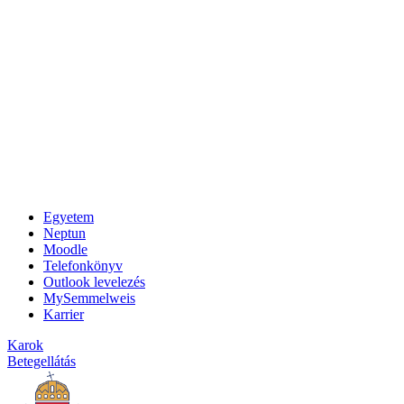
Egyetem
Neptun
Moodle
Telefonkönyv
Outlook levelezés
MySemmelweis
Karrier
Karok
Betegellátás