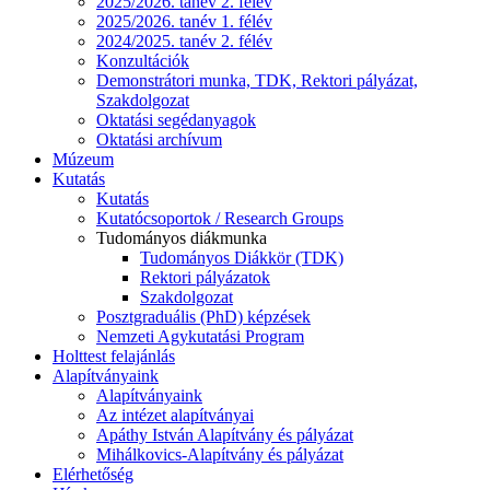
2025/2026. tanév 2. félév
2025/2026. tanév 1. félév
2024/2025. tanév 2. félév
Konzultációk
Demonstrátori munka, TDK, Rektori pályázat,
Szakdolgozat
Oktatási segédanyagok
Oktatási archívum
Múzeum
Kutatás
Kutatás
Kutatócsoportok / Research Groups
Tudományos diákmunka
Tudományos Diákkör (TDK)
Rektori pályázatok
Szakdolgozat
Posztgraduális (PhD) képzések
Nemzeti Agykutatási Program
Holttest felajánlás
Alapítványaink
Alapítványaink
Az intézet alapítványai
Apáthy István Alapítvány és pályázat
Mihálkovics-Alapítvány és pályázat
Elérhetőség