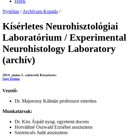
Hírek
Nyitólap
/
Archívum-Kutatás
/
Kísérletes Neurohisztológiai
Laboratórium / Experimental
Neurohistology Laboratory
(archív)
2014. június 5. csütörtök
Közzétette:
Sági Zenina
Vezető:
Dr. Majorossy Kálmán professzor emeritus
Munkatársak:
Dr. Kiss Árpád nyug. egyetemi docens
Horváthné Oszwald Erzsébet asszisztens
Szerencsés Judit asszisztens