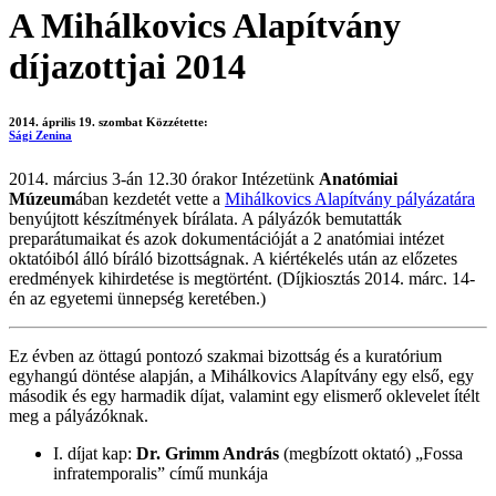
A Mihálkovics Alapítvány
díjazottjai 2014
2014. április 19. szombat
Közzétette:
Sági Zenina
2014. március 3-án 12.30 órakor Intézetünk
Anatómiai
Múzeum
ában kezdetét vette a
Mihálkovics Alapítvány pályázatára
benyújtott készítmények bírálata. A pályázók bemutatták
preparátumaikat és azok dokumentációját a 2 anatómiai intézet
oktatóiból álló bíráló bizottságnak. A kiértékelés után az előzetes
eredmények kihirdetése is megtörtént. (Díjkiosztás 2014. márc. 14-
én az egyetemi ünnepség keretében.)
Ez évben az öttagú pontozó szakmai bizottság és a kuratórium
egyhangú döntése alapján, a Mihálkovics Alapítvány egy első, egy
második és egy harmadik díjat, valamint egy elismerő oklevelet ítélt
meg a pályázóknak.
I. díjat kap:
Dr. Grimm András
(megbízott oktató) „Fossa
infratemporalis” című munkája