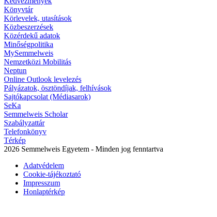
Kedvezmények
Könyvtár
Körlevelek, utasítások
Közbeszerzések
Közérdekű adatok
Minőségpolitika
MySemmelweis
Nemzetközi Mobilitás
Neptun
Online Outlook levelezés
Pályázatok, ösztöndíjak, felhívások
Sajtókapcsolat (Médiasarok)
SeKa
Semmelweis Scholar
Szabályzattár
Telefonkönyv
Térkép
2026 Semmelweis Egyetem - Minden jog fenntartva
Adatvédelem
Cookie-tájékoztató
Impresszum
Honlaptérkép