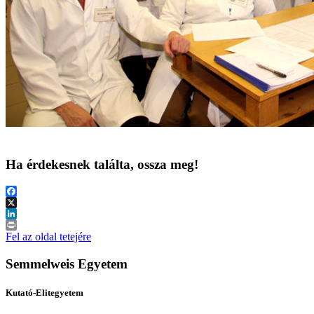
Ha érdekesnek találta, ossza meg!
Facebook
X
LinkedIn
Print
Fel az oldal tetejére
Semmelweis Egyetem
Kutató-Elitegyetem