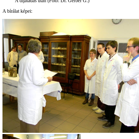
A díjátadás után (Fotó: Dr. Gerber G.)
A bírálat képei: