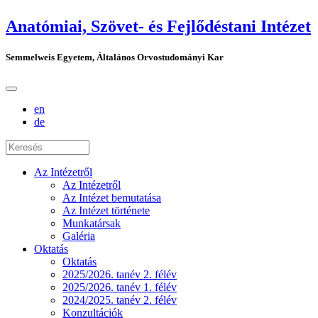
Anatómiai, Szövet- és Fejlődéstani Intézet
Semmelweis Egyetem, Általános Orvostudományi Kar
en
de
Az Intézetről
Az Intézetről
Az Intézet bemutatása
Az Intézet története
Munkatársak
Galéria
Oktatás
Oktatás
2025/2026. tanév 2. félév
2025/2026. tanév 1. félév
2024/2025. tanév 2. félév
Konzultációk