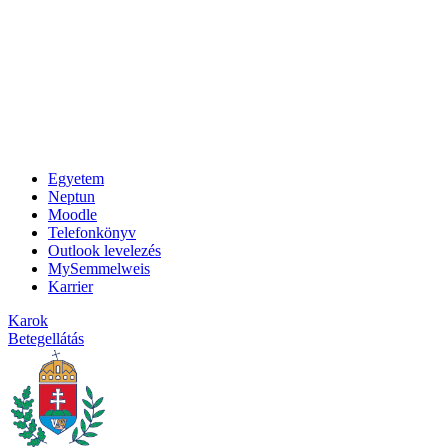
Egyetem
Neptun
Moodle
Telefonkönyv
Outlook levelezés
MySemmelweis
Karrier
Karok
Betegellátás