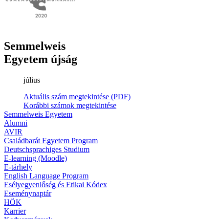
Semmelweis
Egyetem újság
július
Aktuális szám megtekintése (PDF)
Korábbi számok megtekintése
Semmelweis Egyetem
Alumni
AVIR
Családbarát Egyetem Program
Deutschsprachiges Studium
E-learning (Moodle)
E-tárhely
English Language Program
Esélyegyenlőség és Etikai Kódex
Eseménynaptár
HÖK
Karrier