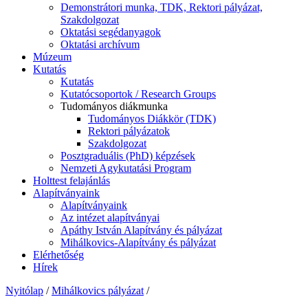
Demonstrátori munka, TDK, Rektori pályázat,
Szakdolgozat
Oktatási segédanyagok
Oktatási archívum
Múzeum
Kutatás
Kutatás
Kutatócsoportok / Research Groups
Tudományos diákmunka
Tudományos Diákkör (TDK)
Rektori pályázatok
Szakdolgozat
Posztgraduális (PhD) képzések
Nemzeti Agykutatási Program
Holttest felajánlás
Alapítványaink
Alapítványaink
Az intézet alapítványai
Apáthy István Alapítvány és pályázat
Mihálkovics-Alapítvány és pályázat
Elérhetőség
Hírek
Nyitólap
/
Mihálkovics pályázat
/