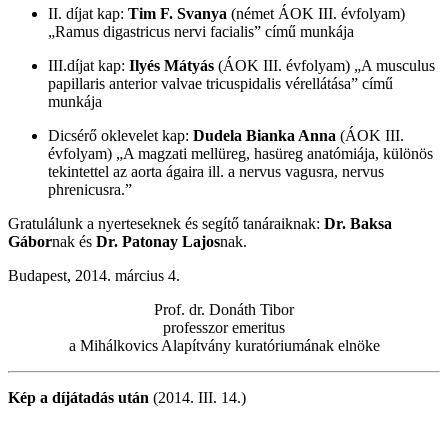
II. díjat kap:
Tim F. Svanya
(német ÁOK III. évfolyam)
„Ramus digastricus nervi facialis” című munkája
III.díjat kap:
Ilyés Mátyás
(ÁOK III. évfolyam) „A musculus
papillaris anterior valvae tricuspidalis vérellátása” című
munkája
Dicsérő oklevelet kap:
Dudela Bianka Anna
(ÁOK III.
évfolyam) „A magzati mellüreg, hasüreg anatómiája, különös
tekintettel az aorta ágaira ill. a nervus vagusra, nervus
phrenicusra.”
Gratulálunk a nyerteseknek és segítő tanáraiknak:
Dr. Baksa
Gábor
nak és
Dr. Patonay Lajos
nak.
Budapest, 2014. március 4.
Prof. dr. Donáth Tibor
professzor emeritus
a Mihálkovics Alapítvány kuratóriumának elnöke
Kép a díjátadás után
(2014. III. 14.)