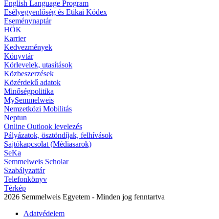
English Language Program
Esélyegyenlőség és Etikai Kódex
Eseménynaptár
HÖK
Karrier
Kedvezmények
Könyvtár
Körlevelek, utasítások
Közbeszerzések
Közérdekű adatok
Minőségpolitika
MySemmelweis
Nemzetközi Mobilitás
Neptun
Online Outlook levelezés
Pályázatok, ösztöndíjak, felhívások
Sajtókapcsolat (Médiasarok)
SeKa
Semmelweis Scholar
Szabályzattár
Telefonkönyv
Térkép
2026 Semmelweis Egyetem - Minden jog fenntartva
Adatvédelem