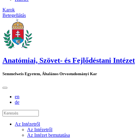
Karok
Betegellátás
Anatómiai, Szövet- és Fejlődéstani Intézet
Semmelweis Egyetem, Általános Orvostudományi Kar
en
de
Az Intézetről
Az Intézetről
Az Intézet bemutatása