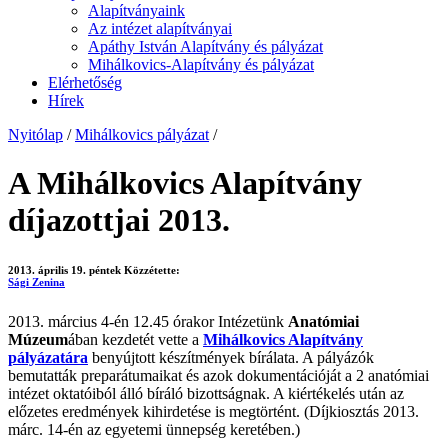
Alapítványaink
Az intézet alapítványai
Apáthy István Alapítvány és pályázat
Mihálkovics-Alapítvány és pályázat
Elérhetőség
Hírek
Nyitólap
/
Mihálkovics pályázat
/
A Mihálkovics Alapítvány
díjazottjai 2013.
2013. április 19. péntek
Közzétette:
Sági Zenina
2013. március 4-én 12.45 órakor Intézetünk
Anatómiai
Múzeum
ában kezdetét vette a
Mihálkovics Alapítvány
pályázatára
benyújtott készítmények bírálata. A pályázók
bemutatták preparátumaikat és azok dokumentációját a 2 anatómiai
intézet oktatóiból álló bíráló bizottságnak. A kiértékelés után az
előzetes eredmények kihirdetése is megtörtént. (Díjkiosztás 2013.
márc. 14-én az egyetemi ünnepség keretében.)