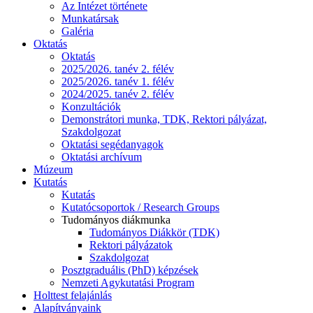
Az Intézet története
Munkatársak
Galéria
Oktatás
Oktatás
2025/2026. tanév 2. félév
2025/2026. tanév 1. félév
2024/2025. tanév 2. félév
Konzultációk
Demonstrátori munka, TDK, Rektori pályázat,
Szakdolgozat
Oktatási segédanyagok
Oktatási archívum
Múzeum
Kutatás
Kutatás
Kutatócsoportok / Research Groups
Tudományos diákmunka
Tudományos Diákkör (TDK)
Rektori pályázatok
Szakdolgozat
Posztgraduális (PhD) képzések
Nemzeti Agykutatási Program
Holttest felajánlás
Alapítványaink