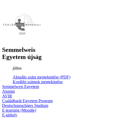
Semmelweis
Egyetem újság
július
Aktuális szám megtekintése (PDF)
Korábbi számok megtekintése
Semmelweis Egyetem
Alumni
AVIR
Családbarát Egyetem Program
Deutschsprachiges Studium
E-learning (Moodle)
E-tárhely