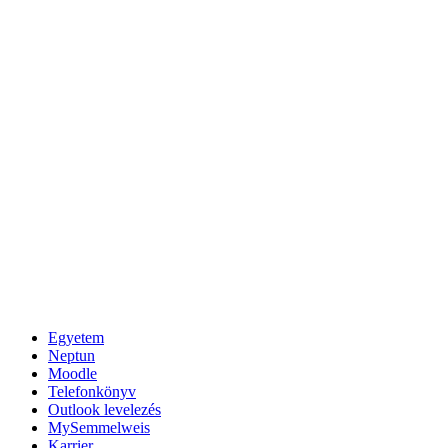
Egyetem
Neptun
Moodle
Telefonkönyv
Outlook levelezés
MySemmelweis
Karrier