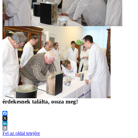
érdekesnek találta, ossza meg!
Facebook
X
LinkedIn
Print
Fel az oldal tetejére