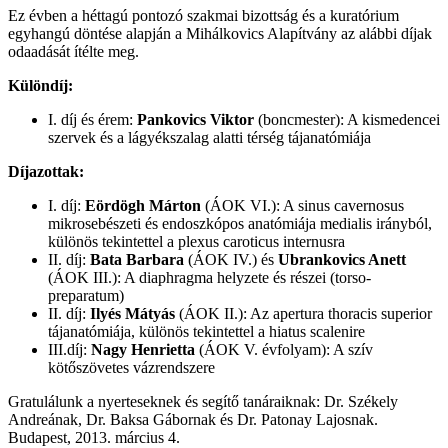
Ez évben a héttagú pontozó szakmai bizottság és a kuratórium
egyhangú döntése alapján a Mihálkovics Alapítvány az alábbi díjak
odaadását ítélte meg.
Különdíj:
I. díj és érem:
Pankovics Viktor
(boncmester): A kismedencei
szervek és a lágyékszalag alatti térség tájanatómiája
Díjazottak:
I. díj:
Eördögh Márton
(ÁOK VI.): A sinus cavernosus
mikrosebészeti és endoszkópos anatómiája medialis irányból,
különös tekintettel a plexus caroticus internusra
II. díj:
Bata Barbara
(ÁOK IV.) és
Ubrankovics Anett
(ÁOK III.): A diaphragma helyzete és részei (torso-
preparatum)
II. díj:
Ilyés Mátyás
(ÁOK II.): Az apertura thoracis superior
tájanatómiája, különös tekintettel a hiatus scalenire
III.díj:
Nagy Henrietta
(ÁOK V. évfolyam): A szív
kötőszövetes vázrendszere
Gratulálunk a nyerteseknek és segítő tanáraiknak: Dr. Székely
Andreának, Dr. Baksa Gábornak és Dr. Patonay Lajosnak.
Budapest, 2013. március 4.