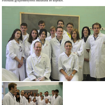
Fotósunk gyűjteményéből mutatunk be képeket.