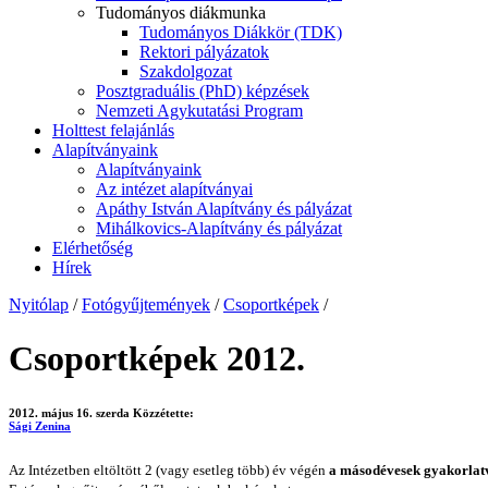
Tudományos diákmunka
Tudományos Diákkör (TDK)
Rektori pályázatok
Szakdolgozat
Posztgraduális (PhD) képzések
Nemzeti Agykutatási Program
Holttest felajánlás
Alapítványaink
Alapítványaink
Az intézet alapítványai
Apáthy István Alapítvány és pályázat
Mihálkovics-Alapítvány és pályázat
Elérhetőség
Hírek
Nyitólap
/
Fotógyűjtemények
/
Csoportképek
/
Csoportképek 2012.
2012. május 16. szerda
Közzétette:
Sági Zenina
Az Intézetben eltöltött 2 (vagy esetleg több) év végén
a másodévesek gyakorlatv