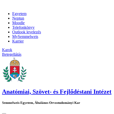
Egyetem
Neptun
Moodle
Telefonkönyv
Outlook levelezés
MySemmelweis
Karrier
Karok
Betegellátás
Anatómiai, Szövet- és Fejlődéstani Intézet
Semmelweis Egyetem, Általános Orvostudományi Kar