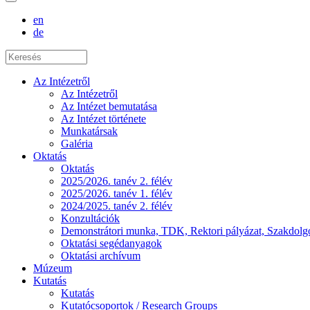
en
de
Az Intézetről
Az Intézetről
Az Intézet bemutatása
Az Intézet története
Munkatársak
Galéria
Oktatás
Oktatás
2025/2026. tanév 2. félév
2025/2026. tanév 1. félév
2024/2025. tanév 2. félév
Konzultációk
Demonstrátori munka, TDK, Rektori pályázat, Szakdolg
Oktatási segédanyagok
Oktatási archívum
Múzeum
Kutatás
Kutatás
Kutatócsoportok / Research Groups