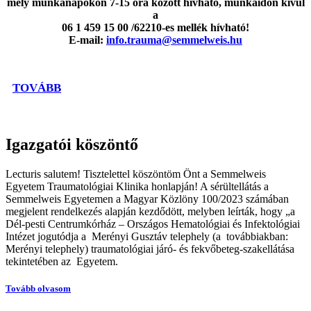
mely munkanapokon 7-15 óra között hívható, munkaidőn kívül
a
06 1 459 15 00 /62210
-es mellék hívható!
E-mail:
info.trauma@semmelweis.hu
TOVÁBB
Igazgatói köszöntő
Lecturis salutem! Tisztelettel köszöntöm Önt a Semmelweis
Egyetem Traumatológiai Klinika honlapján! A sérültellátás a
Semmelweis Egyetemen a Magyar Közlöny 100/2023 számában
megjelent rendelkezés alapján kezdődött, melyben leírták, hogy „a
Dél-pesti Centrumkórház – Országos Hematológiai és Infektológiai
Intézet jogutódja a Merényi Gusztáv telephely (a továbbiakban:
Merényi telephely) traumatológiai járó- és fekvőbeteg-szakellátása
tekintetében az Egyetem.
Tovább olvasom