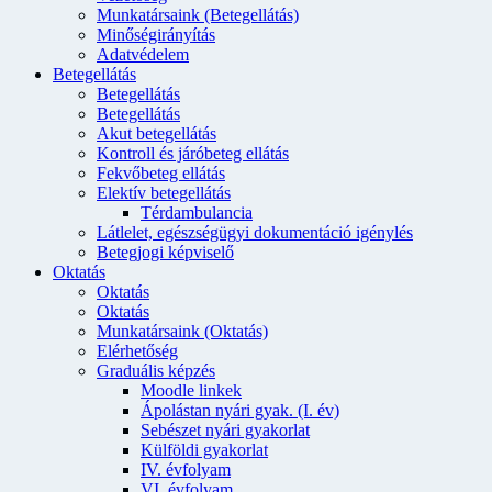
Munkatársaink (Betegellátás)
Minőségirányítás
Adatvédelem
Betegellátás
Betegellátás
Betegellátás
Akut betegellátás
Kontroll és járóbeteg ellátás
Fekvőbeteg ellátás
Elektív betegellátás
Térdambulancia
Látlelet, egészségügyi dokumentáció igénylés
Betegjogi képviselő
Oktatás
Oktatás
Oktatás
Munkatársaink (Oktatás)
Elérhetőség
Graduális képzés
Moodle linkek
Ápolástan nyári gyak. (I. év)
Sebészet nyári gyakorlat
Külföldi gyakorlat
IV. évfolyam
VI. évfolyam