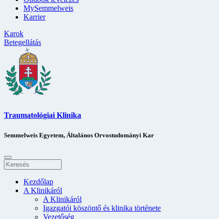
MySemmelweis
Karrier
Karok
Betegellátás
Traumatológiai Klinika
Semmelweis Egyetem, Általános Orvostudományi Kar
Kezdőlap
A Klinikáról
A Klinikáról
Igazgatói köszöntő és klinika története
Vezetőség