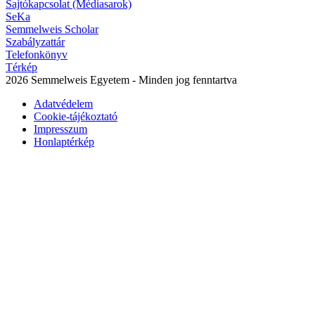
Sajtókapcsolat (Médiasarok)
SeKa
Semmelweis Scholar
Szabályzattár
Telefonkönyv
Térkép
2026 Semmelweis Egyetem - Minden jog fenntartva
Adatvédelem
Cookie-tájékoztató
Impresszum
Honlaptérkép