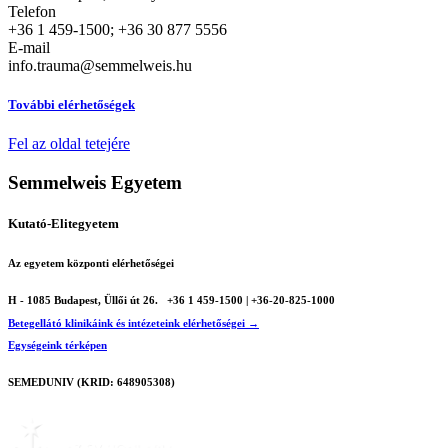
Telefon
+36 1 459-1500; +36 30 877 5556
E-mail
info.trauma@semmelweis.hu
További elérhetőségek
Fel az oldal tetejére
Semmelweis Egyetem
Kutató-Elitegyetem
Az egyetem központi elérhetőségei
H - 1085 Budapest, Üllői út 26.
+36 1 459-1500 | +36-20-825-1000
Betegellátó klinikáink és intézeteink elérhetőségei →
Egységeink térképen
SEMEDUNIV (KRID: 648905308)