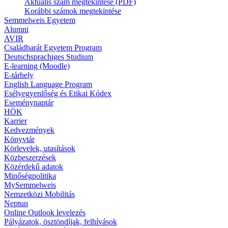
Aktuális szám megtekintése (PDF)
Korábbi számok megtekintése
Semmelweis Egyetem
Alumni
AVIR
Családbarát Egyetem Program
Deutschsprachiges Studium
E-learning (Moodle)
E-tárhely
English Language Program
Esélyegyenlőség és Etikai Kódex
Eseménynaptár
HÖK
Karrier
Kedvezmények
Könyvtár
Körlevelek, utasítások
Közbeszerzések
Közérdekű adatok
Minőségpolitika
MySemmelweis
Nemzetközi Mobilitás
Neptun
Online Outlook levelezés
Pályázatok, ösztöndíjak, felhívások