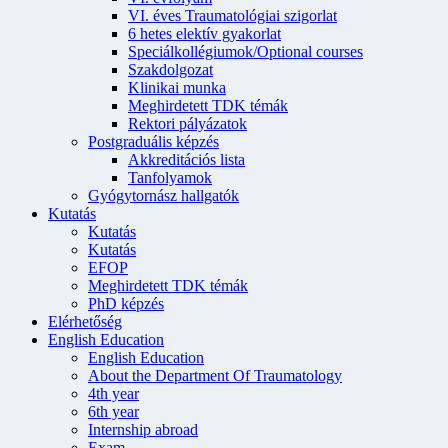
VI. éves Traumatológiai szigorlat
6 hetes elektív gyakorlat
Speciálkollégiumok/Optional courses
Szakdolgozat
Klinikai munka
Meghirdetett TDK témák
Rektori pályázatok
Postgraduális képzés
Akkreditációs lista
Tanfolyamok
Gyógytornász hallgatók
Kutatás
Kutatás
Kutatás
EFOP
Meghirdetett TDK témák
PhD képzés
Elérhetőség
English Education
English Education
About the Department Of Traumatology
4th year
6th year
Internship abroad
Exam