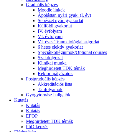
Graduális képzés
Moodle linkek
Ápolástan nyári gyak. (I. év)
Sebészet nyári gyakorlat
Külföldi gyakorlat
IV. évfolyam
VI. évfolyam
VI. éves Traumatológiai szigorlat
6 hetes elektív gyakorlat
Speciálkollégiumok/Optional courses
Szakdolgozat
Klinikai munka
Meghirdetett TDK témák
Rektori pályázatok
Postgraduális képzés
Akkreditációs lista
Tanfolyamok
Gyógytornász hallgatók
Kutatás
Kutatás
Kutatás
EFOP
Meghirdetett TDK témák
PhD képzés
Elérhetőség