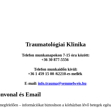
Traumatológiai Klinika
Telefon
munkanapokon 7-15 óra között
:
+36 30 877-5556
Telefon munkaidőn kívül
:
+36 1 459 15 00 /62210-es mellék
E-mail:
info.trauma@semmelweis.hu
onvonal és Email
gfelelően – információkat biztosítson a kórházban lévő betegek egészsé