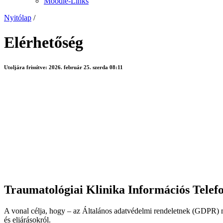
Moodle-Links
Nyitólap
/
Elérhetőség
Utoljára frissítve:
2026. február 25. szerda 08:11
Traumatológiai Klinika Információs Telef
A vonal célja, hogy – az Általános adatvédelmi rendeletnek (GDPR) me
és eljárásokról.