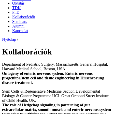
Oktatás
TDK
PhD
Kollaborációk
Seminars
Alumni
Kapcsolat
Nyitólap
/
Kollaborációk
Department of Pediatric Surgery, Massachusetts General Hospital,
Harvard Medical School, Boston, USA.
Ontogeny of enteric nervous system. Enteric nervous
progenitor/stem cell and tissue engineering in Hirschsprung
disease treatment.
Stem Cells & Regenerative Medicine Section Developmental
Biology & Cancer Programme UCL Great Ormond Street Institute
of Child Health, UK.
The role of Hedgehog signaling in patterning of gut
extracellular matrix, smooth muscle and enteric nervous system