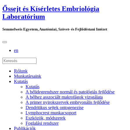
Őssejt és Kísérletes Embriológia
Laboratórium
Semmelweis Egyetem, Anatómiai, Szövet- és Fejlődéstani Intézet
en
Rólunk
Munkatársaink
Kutatás
Kutatás
A bélidegrendszer normál és patológiás fejlődése
A bélhez asszociált makrofágok vizsgálata
A primer nyirokszervek embryonális fejlődése
Dendritikus sejtek ontogenezise
Lymphocrest munkacsoport
Eszközök, módszerek
Foglalási rendszer
Publikációk