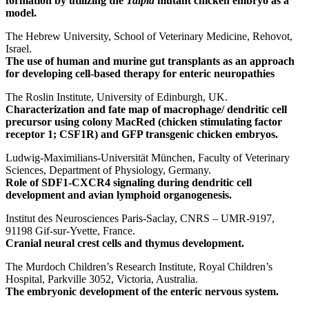
formation by utilizing the
Talpid
mutant chicken embryo as a
model.
The Hebrew University, School of Veterinary Medicine, Rehovot,
Israel.
The use of human and murine gut transplants as an approach
for developing cell-based therapy for enteric neuropathies
The Roslin Institute, University of Edinburgh, UK.
Characterization and fate map of macrophage/ dendritic cell
precursor using colony MacRed (chicken stimulating factor
receptor 1; CSF1R) and GFP transgenic chicken embryos.
Ludwig-Maximilians-Universität München, Faculty of Veterinary
Sciences, Department of Physiology, Germany.
Role of SDF1-CXCR4 signaling during dendritic cell
development and avian lymphoid organogenesis.
Institut des Neurosciences Paris-Saclay, CNRS – UMR-9197,
91198 Gif-sur-Yvette, France.
Cranial neural crest cells and thymus development.
The Murdoch Children’s Research Institute, Royal Children’s
Hospital, Parkville 3052, Victoria, Australia.
The embryonic development of the enteric nervous system.