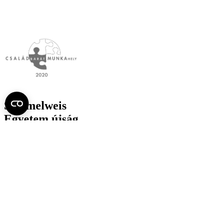
Semmelweis
Egyetem újság
július
Aktuális szám megtekintése (PDF)
Korábbi számok megtekintése
Semmelweis Egyetem
Alumni
AVIR
Családbarát Egyetem Program
Deutschsprachiges Studium
E-learning (Moodle)