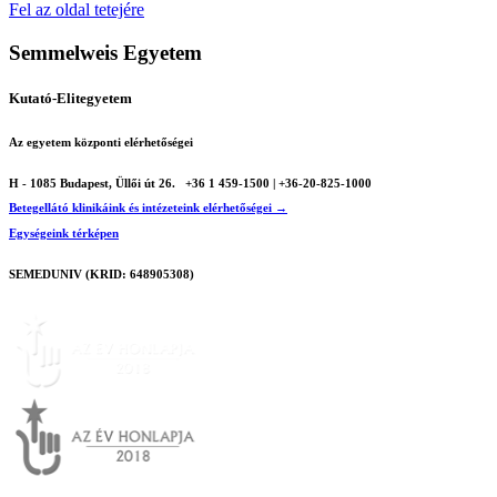
Fel az oldal tetejére
Semmelweis Egyetem
Kutató-Elitegyetem
Az egyetem központi elérhetőségei
H - 1085 Budapest, Üllői út 26.
+36 1 459-1500 | +36-20-825-1000
Betegellátó klinikáink és intézeteink elérhetőségei →
Egységeink térképen
SEMEDUNIV (KRID: 648905308)