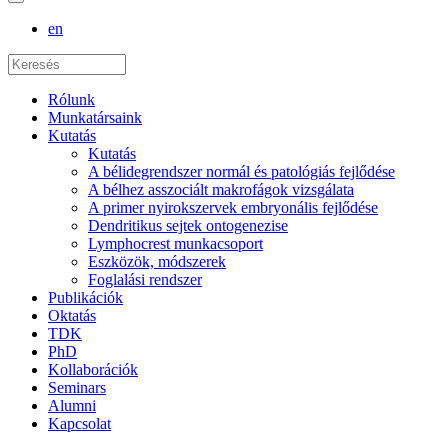
en
Rólunk
Munkatársaink
Kutatás
Kutatás
A bélidegrendszer normál és patológiás fejlődése
A bélhez asszociált makrofágok vizsgálata
A primer nyirokszervek embryonális fejlődése
Dendritikus sejtek ontogenezise
Lymphocrest munkacsoport
Eszközök, módszerek
Foglalási rendszer
Publikációk
Oktatás
TDK
PhD
Kollaborációk
Seminars
Alumni
Kapcsolat