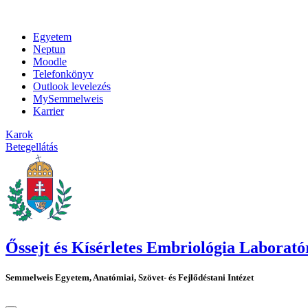
Egyetem
Neptun
Moodle
Telefonkönyv
Outlook levelezés
MySemmelweis
Karrier
Karok
Betegellátás
Őssejt és Kísérletes Embriológia Laborat
Semmelweis Egyetem, Anatómiai, Szövet- és Fejlődéstani Intézet