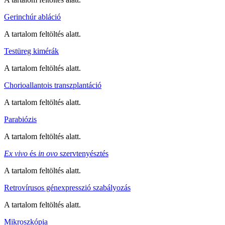
Gerinchúr abláció
A tartalom feltöltés alatt.
Testüreg kimérák
A tartalom feltöltés alatt.
Chorioallantois transzplantáció
A tartalom feltöltés alatt.
Parabiózis
A tartalom feltöltés alatt.
Ex vivo
és
in ovo
szervtenyésztés
A tartalom feltöltés alatt.
Retrovírusos génexpresszió szabályozás
A tartalom feltöltés alatt.
Mikroszkópia