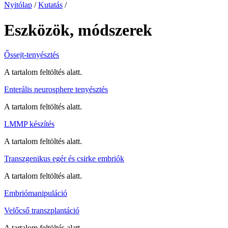
Nyitólap
/
Kutatás
/
Eszközök, módszerek
Őssejt-tenyésztés
A tartalom feltöltés alatt.
Enterális neurosphere tenyésztés
A tartalom feltöltés alatt.
LMMP készítés
A tartalom feltöltés alatt.
Transzgenikus egér és csirke embriók
A tartalom feltöltés alatt.
Embriómanipuláció
Velőcső transzplantáció
A tartalom feltöltés alatt.